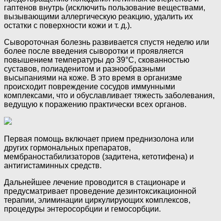
гаптенов внутрь (исключить пользование веществами,
вызывающими аллергическую реакцию, удалить их
остатки с поверхности кожи и т. д.).
Сывороточная болезнь развивается спустя неделю или
более после введения сыворотки и проявляется
повышением температуры до 39°С, скованностью
суставов, полиаденитом и разнообразными
высыпаниями на коже. В это время в организме
происходит повреждение сосудов иммунными
комплексами, что и обуславливает тяжесть заболевания,
ведущую к поражению практически всех органов.
Первая помощь включает прием преднизолона или
других гормональных препаратов,
мембраностабилизаторов (задитена, кетотифена) и
антигистаминных средств.
Дальнейшее лечение проводится в стационаре и
предусматривает проведение дезинтоксикационной
терапии, элиминации циркулирующих комплексов,
процедуры энтеросорбции и гемосорбции.