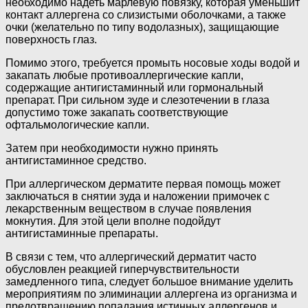
необходимо надеть марлевую повязку, которая уменьшит
контакт аллергена со слизистыми оболочками, а также
очки (желательно по типу водолазных), защищающие
поверхность глаз.
Помимо этого, требуется промыть носовые ходы водой и
закапать любые противоаллергические капли,
содержащие антигистаминный или гормональный
препарат. При сильном зуде и слезотечении в глаза
допустимо тоже закапать соответствующие
офтальмологические капли.
Затем при необходимости нужно принять
антигистаминное средство.
При аллергическом дерматите первая помощь может
заключаться в снятии зуда и наложении примочек с
лекарственным веществом в случае появления
мокнутия. Для этой цели вполне подойдут
антигистаминные препараты.
В связи с тем, что аллергический дерматит часто
обусловлен реакцией гиперчувствительности
замедленного типа, следует большое внимание уделить
мероприятиям по элиминации аллергена из организма и
предотвращению попадания истинных аллергенов и