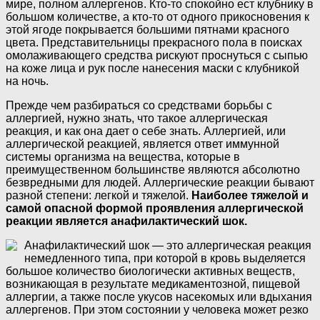
мире, полном аллергенов. Кто-то спокойно ест клубнику в
большом количестве, а кто-то от одного прикосновения к
этой ягоде покрывается большими пятнами красного
цвета. Представительницы прекрасного пола в поисках
омолаживающего средства рискуют проснуться с сыпью
на коже лица и рук после нанесения маски с клубникой
на ночь.
Прежде чем разбираться со средствами борьбы с
аллергией, нужно знать, что такое аллергическая
реакция, и как она дает о себе знать. Аллергией, или
аллергической реакцией, является ответ иммунной
системы организма на вещества, которые в
преимущественном большинстве являются абсолютно
безвредными для людей. Аллергические реакции бывают
разной степени: легкой и тяжелой.
Наиболее тяжелой и
самой опасной формой проявления аллергической
реакции является анафилактический шок.
Анафилактический шок — это аллергическая реакция
немедленного типа, при которой в кровь выделяется
большое количество биологически активных веществ,
возникающая в результате медикаментозной, пищевой
аллергии, а также после укусов насекомых или вдыхания
аллергенов. При этом состоянии у человека может резко