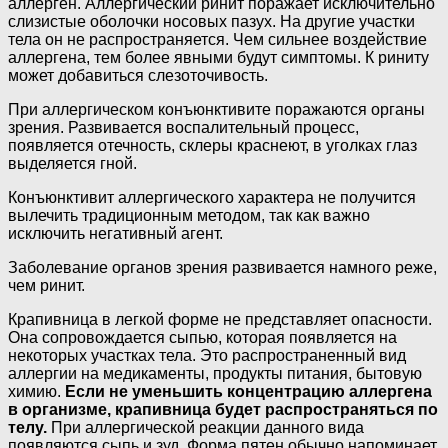
аллерген. Аллергический ринит поражает исключительно
слизистые оболочки носовых пазух. На другие участки
тела он не распространяется. Чем сильнее воздействие
аллергена, тем более явными будут симптомы. К риниту
может добавиться слезоточивость.
При аллергическом конъюнктивите поражаются органы
зрения. Развивается воспалительный процесс,
появляется отечность, склеры краснеют, в уголках глаз
выделяется гной.
Конъюнктивит аллергического характера не получится
вылечить традиционным методом, так как важно
исключить негативный агент.
Заболевание органов зрения развивается намного реже,
чем ринит.
Крапивница в легкой форме не представляет опасности.
Она сопровождается сыпью, которая появляется на
некоторых участках тела. Это распространенный вид
аллергии на медикаменты, продукты питания, бытовую
химию.
Если не уменьшить концентрацию аллергена
в организме, крапивница будет распространяться по
телу.
При аллергической реакции данного вида
появляются сыпь и зуд. Форма пятен обычно напоминает