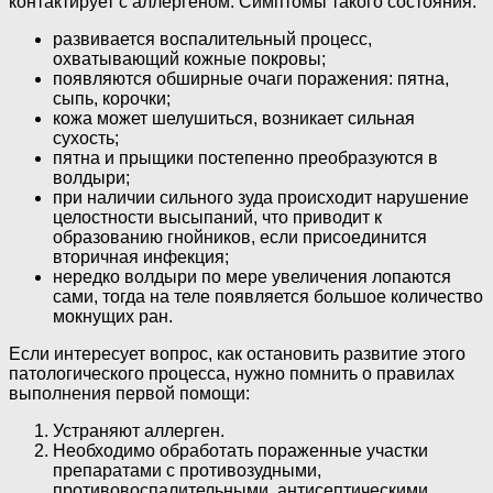
контактирует с аллергеном. Симптомы такого состояния:
развивается воспалительный процесс,
охватывающий кожные покровы;
появляются обширные очаги поражения: пятна,
сыпь, корочки;
кожа может шелушиться, возникает сильная
сухость;
пятна и прыщики постепенно преобразуются в
волдыри;
при наличии сильного зуда происходит нарушение
целостности высыпаний, что приводит к
образованию гнойников, если присоединится
вторичная инфекция;
нередко волдыри по мере увеличения лопаются
сами, тогда на теле появляется большое количество
мокнущих ран.
Если интересует вопрос, как остановить развитие этого
патологического процесса, нужно помнить о правилах
выполнения первой помощи:
Устраняют аллерген.
Необходимо обработать пораженные участки
препаратами с противозудными,
противовоспалительными, антисептическими