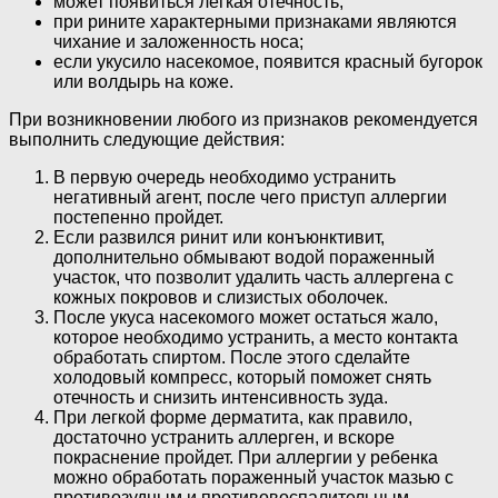
может появиться легкая отечность;
при рините характерными признаками являются
чихание и заложенность носа;
если укусило насекомое, появится красный бугорок
или волдырь на коже.
При возникновении любого из признаков рекомендуется
выполнить следующие действия:
В первую очередь необходимо устранить
негативный агент, после чего приступ аллергии
постепенно пройдет.
Если развился ринит или конъюнктивит,
дополнительно обмывают водой пораженный
участок, что позволит удалить часть аллергена с
кожных покровов и слизистых оболочек.
После укуса насекомого может остаться жало,
которое необходимо устранить, а место контакта
обработать спиртом. После этого сделайте
холодовый компресс, который поможет снять
отечность и снизить интенсивность зуда.
При легкой форме дерматита, как правило,
достаточно устранить аллерген, и вскоре
покраснение пройдет. При аллергии у ребенка
можно обработать пораженный участок мазью с
противозудным и противовоспалительным