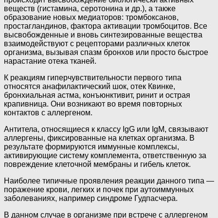
веществ (гистамина, серотонина и др.), а также
образование новых медиаторов: тромбоксанов,
простагландинов, фактора активации тромбоцитов. Все
высвобожденные и вновь синтезированные вещества
взаимодействуют с рецепторами различных клеток
организма, вызывая спазм бронхов или просто быстрое
нарастание отека тканей.
К реакциям гиперчувствительности первого типа
относятся анафилактический шок, отек Квинке,
бронхиальная астма, конъюнктивит, ринит и острая
крапивница. Они возникают во время повторных
контактов с аллергеном.
Антитела, относящиеся к классу IgG или IgM, связывают
аллергены, фиксированные на клетках организма. В
результате формируются иммунные комплексы,
активирующие систему комплемента, ответственную за
повреждение клеточной мембраны и гибель клеток.
Наиболее типичные проявления реакции данного типа —
поражение крови, легких и почек при аутоиммунных
заболеваниях, например синдроме Гудпасчера.
В данном случае в организме при встрече с аллергеном