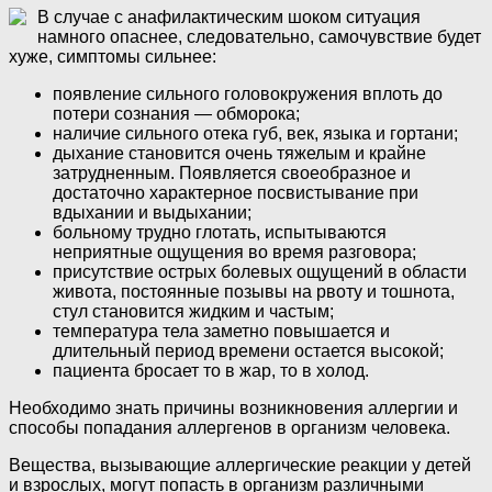
В случае с анафилактическим шоком ситуация
намного опаснее, следовательно, самочувствие будет
хуже, симптомы сильнее:
появление сильного головокружения вплоть до
потери сознания — обморока;
наличие сильного отека губ, век, языка и гортани;
дыхание становится очень тяжелым и крайне
затрудненным. Появляется своеобразное и
достаточно характерное посвистывание при
вдыхании и выдыхании;
больному трудно глотать, испытываются
неприятные ощущения во время разговора;
присутствие острых болевых ощущений в области
живота, постоянные позывы на рвоту и тошнота,
стул становится жидким и частым;
температура тела заметно повышается и
длительный период времени остается высокой;
пациента бросает то в жар, то в холод.
Необходимо знать причины возникновения аллергии и
способы попадания аллергенов в организм человека.
Вещества, вызывающие аллергические реакции у детей
и взрослых, могут попасть в организм различными