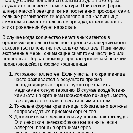
Наряду с этим появляется сильный зуд. В некоторых
случаях повышается температура. При легкой форме
аллергической реакции пятна постепенно проходят сами,
если же развивается генерализованная крапивница,
симптомы самостоятельно не пройдут, интенсивность
этих проявлений будет нарастать.
В случае когда количество негативных агентов в
организме довольно большое, признаки аллергии могут
сохраняться в течение нескольких месяцев. Принимают
экстренные меры, снимающие симптомы частично или
полностью. Первая помощь при аллергической реакции,
проявляющейся в форме крапивницы:
Устраняют аллерген. Если учесть, что крапивница
часто развивается в результате приема
неподходящих лекарств, нужно прекратить
медикаментозную терапию. В случае воздействия
химиката на организм необходимо покинуть место,
где случился контакт с негативным агентом.
Тяжелые формы крапивницы обязательно должны
сопровождаться приемом сорбентов.
Дополнительно делают клизму, промывают желудок.
Эти действия целесообразно выполнять, если
аллерген проник в организм через
пищеварительную систему: продукт,