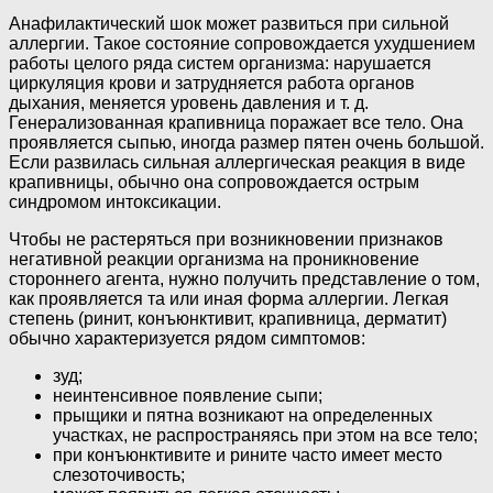
Анафилактический шок может развиться при сильной
аллергии. Такое состояние сопровождается ухудшением
работы целого ряда систем организма: нарушается
циркуляция крови и затрудняется работа органов
дыхания, меняется уровень давления и т. д.
Генерализованная крапивница поражает все тело. Она
проявляется сыпью, иногда размер пятен очень большой.
Если развилась сильная аллергическая реакция в виде
крапивницы, обычно она сопровождается острым
синдромом интоксикации.
Чтобы не растеряться при возникновении признаков
негативной реакции организма на проникновение
стороннего агента, нужно получить представление о том,
как проявляется та или иная форма аллергии. Легкая
степень (ринит, конъюнктивит, крапивница, дерматит)
обычно характеризуется рядом симптомов:
зуд;
неинтенсивное появление сыпи;
прыщики и пятна возникают на определенных
участках, не распространяясь при этом на все тело;
при конъюнктивите и рините часто имеет место
слезоточивость;