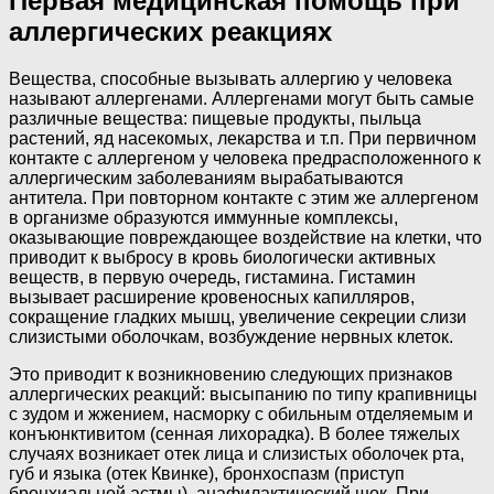
Первая медицинская помощь при
аллергических реакциях
Вещества, способные вызывать аллергию у человека
называют аллергенами. Аллергенами могут быть самые
различные вещества: пищевые продукты, пыльца
растений, яд насекомых, лекарства и т.п. При первичном
контакте с аллергеном у человека предрасположенного к
аллергическим заболеваниям вырабатываются
антитела. При повторном контакте с этим же аллергеном
в организме образуются иммунные комплексы,
оказывающие повреждающее воздействие на клетки, что
приводит к выбросу в кровь биологически активных
веществ, в первую очередь, гистамина. Гистамин
вызывает расширение кровеносных капилляров,
сокращение гладких мышц, увеличение секреции слизи
слизистыми оболочкам, возбуждение нервных клеток.
Это приводит к возникновению следующих признаков
аллергических реакций: высыпанию по типу крапивницы
с зудом и жжением, насморку с обильным отделяемым и
конъюнктивитом (сенная лихорадка). В более тяжелых
случаях возникает отек лица и слизистых оболочек рта,
губ и языка (отек Квинке), бронхоспазм (приступ
бронхиальной астмы), анафилактический шок. При