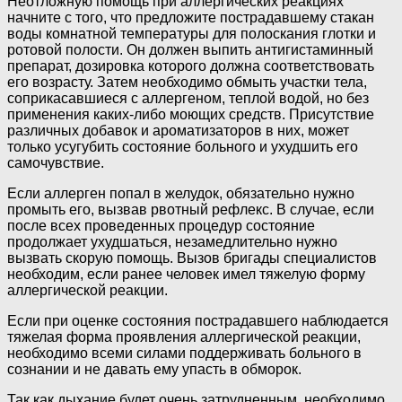
Неотложную помощь при аллергических реакциях
начните с того, что предложите пострадавшему стакан
воды комнатной температуры для полоскания глотки и
ротовой полости. Он должен выпить антигистаминный
препарат, дозировка которого должна соответствовать
его возрасту. Затем необходимо обмыть участки тела,
соприкасавшиеся с аллергеном, теплой водой, но без
применения каких-либо моющих средств. Присутствие
различных добавок и ароматизаторов в них, может
только усугубить состояние больного и ухудшить его
самочувствие.
Если аллерген попал в желудок, обязательно нужно
промыть его, вызвав рвотный рефлекс. В случае, если
после всех проведенных процедур состояние
продолжает ухудшаться, незамедлительно нужно
вызвать скорую помощь. Вызов бригады специалистов
необходим, если ранее человек имел тяжелую форму
аллергической реакции.
Если при оценке состояния пострадавшего наблюдается
тяжелая форма проявления аллергической реакции,
необходимо всеми силами поддерживать больного в
сознании и не давать ему упасть в обморок.
Так как дыхание будет очень затрудненным, необходимо