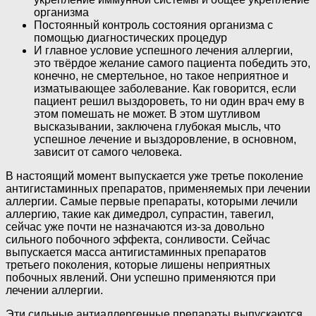
организма
Постоянный контроль состояния организма с
помощью диагностических процедур
И главное условие успешного лечения аллергии,
это твёрдое желание самого пациента победить это,
конечно, не смертельное, но такое неприятное и
изматывающее заболевание. Как говорится, если
пациент решил выздороветь, то ни один врач ему в
этом помешать не может. В этом шутливом
высказывании, заключена глубокая мысль, что
успешное лечение и выздоровление, в основном,
зависит от самого человека.
В настоящий момент выпускается уже третье поколение
антигистаминных препаратов, применяемых при лечении
аллергии. Самые первые препараты, которыми лечили
аллергию, такие как димедрол, супрастин, тавегил,
сейчас уже почти не назначаются из-за довольно
сильного побочного эффекта, сонливости. Сейчас
выпускается масса антигистаминных препаратов
третьего поколения, которые лишены неприятных
побочных явлений. Они успешно применяются при
лечении аллергии.
Эти сильные антиаллергенные препараты выпускаются