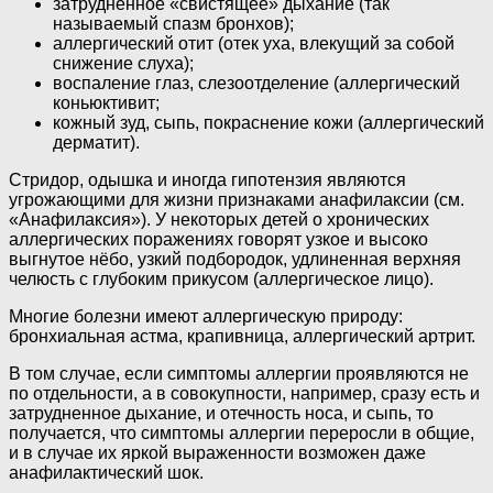
затрудненное «свистящее» дыхание (так
называемый спазм бронхов);
аллергический отит (отек уха, влекущий за собой
снижение слуха);
воспаление глаз, слезоотделение (аллергический
коньюктивит;
кожный зуд, сыпь, покраснение кожи (аллергический
дерматит).
Стридор, одышка и иногда гипотензия являются
угрожаю­щими для жизни признаками анафилак­сии (см.
«Анафилаксия»). У некоторых детей о хронических
аллергических поражениях говорят узкое и высоко
выгнутое нёбо, узкий подбородок, удлиненная верхняя
челюсть с глубоким прикусом (аллерги­ческое лицо).
Многие болезни имеют аллергическую природу:
бронхиальная астма, крапивница, аллергический артрит.
В том случае, если симптомы аллергии проявляются не
по отдельности, а в совокупности, например, сразу есть и
затрудненное дыхание, и отечность носа, и сыпь, то
получается, что симптомы аллергии переросли в общие,
и в случае их яркой выраженности возможен даже
анафилактический шок.