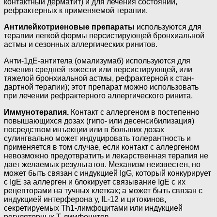
контактный дерматит) и для лече­ния состояний,
рефрактерных к применя­емой терапии.
Антилейкотриеновые препараты
ис­пользуются для
терапии легкой формы персистирующей бронхиальной
астмы и сезонных аллергических ринитов.
Анти-1дЕ-антитела (омализумаб) ис­пользуются для
лечения средней тяжести или персистирующей, или
тяжелой брон­хиальной астмы, рефрактерной к стан­
дартной терапии); этот пре­парат можно использовать
при лечении рефрактерного аллергического ринита.
Иммунотерапия.
Контакт с аллерге­ном в постепенно
повышающихся дозах (гипо- или десенсибилизация)
посред­ством инъекции или в больших дозах
сулингвально может индуцировать толерантность и
применяется в том слу­чае, если контакт с аллергеном
невоз­можно предотвратить и лекарственная терапия не
дает желаемых результатов. Механизм неизвестен, но
может быть связан с индукцией IgG, который конкури­рует
с IgE за аллерген и блокирует связы­вание IgE с их
рецепторами на тучных клетках; а может быть связан с
индукцией интерферона у, IL-12 и цитокинов,
секретируемых Th1-лимфоцитами или индук­цией
регуляторных Т-лимфоцитов.