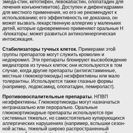
эмеда-стин, кетотифен, левокабастин, олопатадин для
лечения конъюнктивитов). Доступен и дифенгидрамин
для местного применения, но его не ре­комендуют к
использованию; его эффек­тивность не доказана, он
может вызвать лекарственную аллергию у маленьких
детей, которые одновременно применяют оральные Н
-блокаторы; может развиться антихолинергическая
интоксикация.
Стабилизаторы тучных клеток.
При­мерами этой
группы препаратов могут служить кромолин и
недокромил. Эти препараты блокируют высвобождение
медиаторов из тучных клеток; они исполь­зуются в том
случае, когда другие препараты (антигистаминные,
местные глюко­кортикоиды) неэффективны или мало
толерантны. Используются также глазные формы
(например, лодоксамид, олопатадин, пемироласт).
Противовоспалительные препара­ты
. НПВП
неэффективны. Глюкокортико­иды могут назначаться
интраназально или перорально. Оральные
глюкокортикоидные препараты использу­ются при
системных тяжелых, но само­стоятельно купирующихся
аллергических нарушениях (например, вспышки сезон­
ной астмы, тяжелый широко распростра­ненный