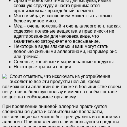
Орехи – довольно тяжелы для желудка, имеют
сложную структуру и часто принимаются
организмом как враждебный элемент.
Мясо и яйца, исключением может стать только
белое куриное мясо.
Мёд – очень полезный и очень аллергенен, так как
содержит полезные вещества в практически не
адаптированном для человека виде, что
значительно затрудняет его всасывание.
Некоторые виды злаковых и каш могут стать
довольно сильными аллергенами, например рис
или гречиха.
Солёные, копчёные и маринованные продукты.
Некоторые травы и специи.
Стоит отметить, что исключать из употребления
абсолютно все эти продукты нельзя, кроме
возможности аллергии они так же в большинстве своём
несут очень большую пользу и имеют в своём составе
вещества необходимые организму.
При проявлении пищевой аллергии практикуется
специальная диета и слабительные препараты,
позволяющие как можно быстрее удалить из организма
аллерген. При появлении сыпи используются средства
для уменьшения или полного избавления от зуда и