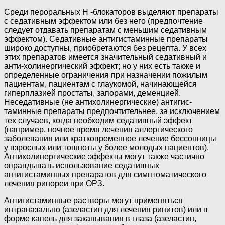
Среди пероральных Н -блокаторов вы­деляют препараты
с седативным эффектом или без него (предпочтение
следует отда­вать препаратам с меньшим седативным
эффектом). Седативные антигистаминные препараты
широко доступны, приобрета­ются без рецепта. У всех
этих препаратов имеется значительный седативный и
анти-холинергический эффект; но у них есть так­же и
определенные ограничения при на­значении пожилым
пациентам, пациентам с глаукомой, начинающейся
гиперплазией простаты, запорами, деменцией.
Неседативные (не антихолинергические) антигис­
таминные препараты предпочтительнее, за исключением
тех случаев, когда необходим седативный эффект
(например, ночное время лечения аллергического
заболева­ния или кратковременное лечение бессон­ницы
у взрослых или тошноты у более мо­лодых пациентов).
Антихолинергические эффекты могут также частично
оправды­вать использование седативных
антигистаминных препаратов для симптоматическо­го
лечения ринореи при ОРЗ.
Антигистаминные растворы могут при­меняться
интраназально (азеластин для лечения ринитов) или в
форме капель для закапывания в глаза (азеластин,