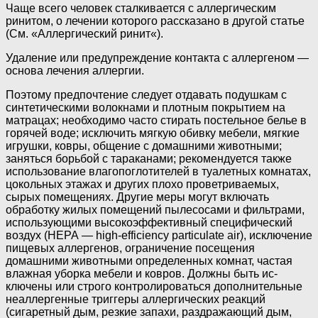
Чаще всего человек сталкивается с аллергическим
ринитом, о лечении которого рассказано в другой статье
(См. «Аллергический ринит«).
Удаление или предупреждение контакта с аллергеном —
основа лечения аллергии.
Поэтому предпочтение следует отдавать подушкам с
синтетическими волокнами и плотным покрытием на
матрацах; необхо­димо часто стирать постельное белье в
горячей воде; исключить мягкую обивку мебели, мягкие
игрушки, ковры, общение с домашними животными;
заняться борь­бой с тараканами; рекомендуется также
использование влагопоглотителей в туа­летных комнатах,
цокольных этажах и других плохо проветриваемых,
сырых по­мещениях. Другие меры могут включать
обработку жилых помещений пылесоса­ми и фильтрами,
использующими высо­коэффективный специфический
воздух (НЕРА — high-efficiency particulate air), ис­ключение
пищевых аллергенов, ограни­чение посещения
домашними животными определенных комнат, частая
влажная уборка мебели и ковров. Должны быть ис­
ключены или строго контролироваться дополнительные
неаллергенные тригге­ры аллергических реакций
(сигаретный дым, резкие запахи, раздражающий дым,