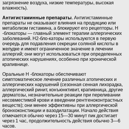
загрязнение воздуха, низкие температу­ры, высокая
влажность).
Антигистаминные препараты
. Анти­гистаминные
препараты не оказывают влияния на продукцию или
метаболизм гистамина, а блокируют его рецепторы. Н
-блокаторы — главный элемент тера­пии аллергических
заболеваний. Н2-бло-каторы используются в первую
очередь для подавления секреции соляной кисло­ты в
желудке и имеют ограниченное зна­чение в лечении
аллергий; они могут ис­пользоваться при определенных
атопи­ческих нарушениях, особенно при хронической
крапивнице.
Оральные Н -блокаторы обеспечивают
симптоматическое лечение различных атопических и
аллергических нарушений (сезонная сенная лихорадка,
аллерги­ческий ринит, конъюнктивит, крапивница, другие
дерматозы, незначительные реак­ции при переливании
несовместимой крови и введении рентгеноконтрастных
веществ); они менее эффективны при ал­лергической
бронхоконстикции и вазоди­латации. Начало действия
отмечается обычно через 15—30 минут пик достигает
через 1 час, продолжительность действия обычно 3—6
часов.