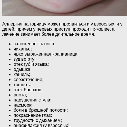
Аллергия на горчицу может проявиться и у взрослых, и у
детей, причем у первых приступ проходит тяжелее, а
лечение занимает более длительное время.
заложенность носа;
чиханье;
ярко выраженная крапивница;
зуд во рту;
отек губ и языка;
одышка;
кашель;
слезотечение;
тошнота;
отек бронхов;
рвота;
нарушения стула;
насморк;
боли в брюшной полости;
покраснение глаз;
трудности с дыханием;
анафилаксия (у взрослых).