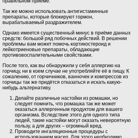
правильном приёме.
Так же можно использовать антигистаминные
препараты, которые блокируют гормон,
вырабатываемый раздражителем.
Однако имеется существенный минус в приёме данных
средств: большой ряд побочных действий. В решении
проблемы вам может помочь кортикостероид и
лейкотриеновые препараты, обладающие
противовоспалительными свойствами.
После того, как вы обнаружили у себя аллергию на
горчицу, ни в коем случае не употребляйте её в пищу. К
сожалению, от горчичников, ванночек и компрессов из
горчицы так же придётся отказаться и искать какую-
нибудь альтернативу.
Делайте различные настойки из ромашки, но
следует помнить, что ромашка так же может
оказаться аллергенным продуктом для вашего
организма. Вследствие этого для одного типа
людей, такие настойки могут оказать невероятную
пользу, а для других – огромный вред.
Проводите ингаляционные процедуры с
использованием масел. Для этого необходимо