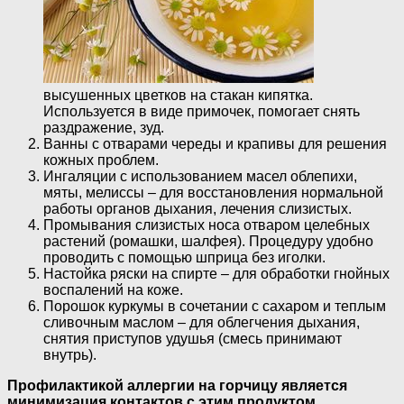
высушенных цветков на стакан кипятка.
Используется в виде примочек, помогает снять
раздражение, зуд.
Ванны с отварами череды и крапивы для решения
кожных проблем.
Ингаляции с использованием масел облепихи,
мяты, мелиссы – для восстановления нормальной
работы органов дыхания, лечения слизистых.
Промывания слизистых носа отваром целебных
растений (ромашки, шалфея). Процедуру удобно
проводить с помощью шприца без иголки.
Настойка ряски на спирте – для обработки гнойных
воспалений на коже.
Порошок куркумы в сочетании с сахаром и теплым
сливочным маслом – для облегчения дыхания,
снятия приступов удушья (смесь принимают
внутрь).
Профилактикой аллергии на горчицу является
минимизация контактов с этим продуктом.