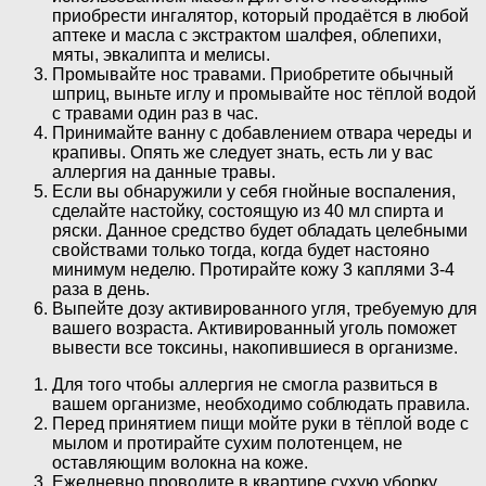
приобрести ингалятор, который продаётся в любой
аптеке и масла с экстрактом шалфея, облепихи,
мяты, эвкалипта и мелисы.
Промывайте нос травами. Приобретите обычный
шприц, выньте иглу и промывайте нос тёплой водой
с травами один раз в час.
Принимайте ванну с добавлением отвара череды и
крапивы. Опять же следует знать, есть ли у вас
аллергия на данные травы.
Если вы обнаружили у себя гнойные воспаления,
сделайте настойку, состоящую из 40 мл спирта и
ряски. Данное средство будет обладать целебными
свойствами только тогда, когда будет настояно
минимум неделю. Протирайте кожу 3 каплями 3-4
раза в день.
Выпейте дозу активированного угля, требуемую для
вашего возраста. Активированный уголь поможет
вывести все токсины, накопившиеся в организме.
Для того чтобы аллергия не смогла развиться в
вашем организме, необходимо соблюдать правила.
Перед принятием пищи мойте руки в тёплой воде с
мылом и протирайте сухим полотенцем, не
оставляющим волокна на коже.
Ежедневно проводите в квартире сухую уборку.