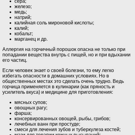
сера;
железо;
медь;
натрий;
калийная соль мироновой кислоты;
калий;
кобальт;
марганец и др.
Аллергия на горчичный порошок опасна не только при
попадании вещества внутрь с пищей, но и при вдыхании
его частиц.
Если человек знает о своей болезни, то ему легко
избегать опасности в домашних условиях. Но в
общественных местах это сделать очень трудно. Ведь
горчица применяется в кулинарии (как пряность и
усилитель вкуса) и медицине для приготовления:
мясных супов;
овощных рагу;
фарша;
консервированных овощей, рыбы, грибов;
лечебных ванн при простуде;
смеси для лечения зубов и туберкулеза костей;
мази для терапии кожных высыпаний;