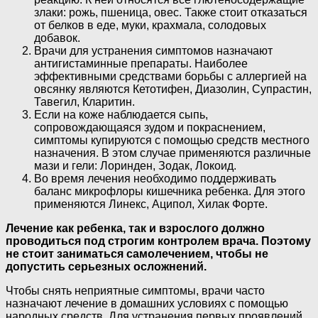
злаки: рожь, пшеница, овес. Также стоит отказаться
от белков в еде, муки, крахмала, солодовых
добавок.
Врачи для устранения симптомов назначают
антигистаминные препараты. Наиболее
эффективными средствами борьбы с аллергией на
овсянку являются Кетотифен, Диазолин, Супрастин,
Тавегил, Кларитин.
Если на коже наблюдается сыпь,
сопровождающаяся зудом и покраснением,
симптомы купируются с помощью средств местного
назначения. В этом случае применяются различные
мази и гели: Лоринден, Зодак, Локоид.
Во время лечения необходимо поддерживать
баланс микрофлоры кишечника ребенка. Для этого
применяются Линекс, Аципол, Хилак Форте.
Лечение как ребенка, так и взрослого должно
проводиться под строгим контролем врача. Поэтому
не стоит заниматься самолечением, чтобы не
допустить серьезных осложнений.
Чтобы снять неприятные симптомы, врачи часто
назначают лечение в домашних условиях с помощью
народных средств. Для устранения первых проявлений