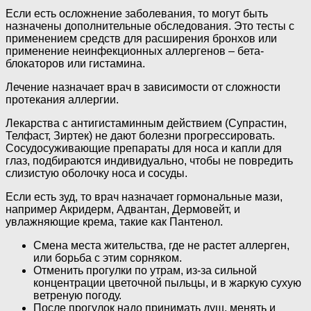
Если есть осложнение заболевания, то могут быть
назначены дополнительные обследования. Это тесты с
применением средств для расширения бронхов или
применение неинфекционных аллергенов – бета-
блокаторов или гистамина.
Лечение назначает врач в зависимости от сложности
протекания аллергии.
Лекарства с антигистаминным действием (Супрастин,
Телфаст, Зиртек) не дают болезни прогрессировать.
Сосудосуживающие препараты для носа и капли для
глаз, подбираются индивидуально, чтобы не повредить
слизистую оболочку носа и сосуды.
Если есть зуд, то врач назначает гормональные мази,
например Акридерм, Адвантан, Дермовейт, и
увлажняющие крема, такие как Пантенол.
Смена места жительства, где не растет аллерген,
или борьба с этим сорняком.
Отменить прогулки по утрам, из-за сильной
концентрации цветочной пыльцы, и в жаркую сухую
ветреную погоду.
После прогулок надо принимать душ, менять и