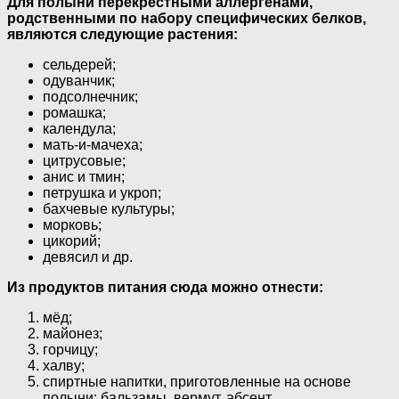
Для полыни перекрестными аллергенами,
родственными по набору специфических белков,
являются следующие растения:
сельдерей;
одуванчик;
подсолнечник;
ромашка;
календула;
мать-и-мачеха;
цитрусовые;
анис и тмин;
петрушка и укроп;
бахчевые культуры;
морковь;
цикорий;
девясил и др.
Из продуктов питания сюда можно отнести:
мёд;
майонез;
горчицу;
халву;
спиртные напитки, приготовленные на основе
полыни: бальзамы, вермут, абсент.