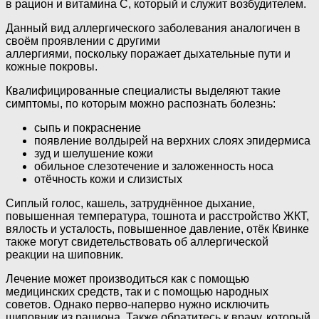
в рацион и витамина С, который и служит возбудителем.
Данный вид аллергического заболевания аналогичен в
своём проявлении с другими
аллергиями, поскольку поражает дыхательные пути и
кожные покровы.
Квалифицированные специалисты выделяют такие
симптомы, по которым можно распознать болезнь:
сыпь и покраснение
появление волдырей на верхних слоях эпидермиса
зуд и шелушение кожи
обильное слезотечение и заложенность носа
отёчность кожи и слизистых
Сиплый голос, кашель, затруднённое дыхание,
повышенная температура, тошнота и расстройство ЖКТ,
вялость и усталость, повышенное давление, отёк Квинке
также могут свидетельствовать об аллергической
реакции на шиповник.
Лечение может производиться как с помощью
медицинских средств, так и с помощью народных
советов. Однако перво-наперво нужно исключить
шиповник из рациона. Также обратитесь к врачу, который