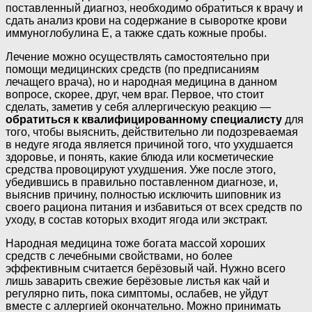
поставленный диагноз, необходимо обратиться к врачу и
сдать анализ крови на содержание в сыворотке крови
иммуноглобулина Е, а также сдать кожные пробы.
Лечение можно осуществлять самостоятельно при
помощи медицинских средств (по предписаниям
лечащего врача), но и народная медицина в данном
вопросе, скорее, друг, чем враг. Первое, что стоит
сделать, заметив у себя аллергическую реакцию —
обратиться к квалифицированному специалисту
для
того, чтобы выяснить, действительно ли подозреваемая
в недуге ягода является причиной того, что ухудшается
здоровье, и понять, какие блюда или косметические
средства провоцируют ухудшения. Уже после этого,
убедившись в правильно поставленном диагнозе, и,
выяснив причину, полностью исключить шиповник из
своего рациона питания и избавиться от всех средств по
уходу, в состав которых входит ягода или экстракт.
Народная медицина тоже богата массой хороших
средств с лечебными свойствами, но более
эффективным считается берёзовый чай. Нужно всего
лишь заварить свежие берёзовые листья как чай и
регулярно пить, пока симптомы, ослабев, не уйдут
вместе с аллергией окончательно. Можно принимать