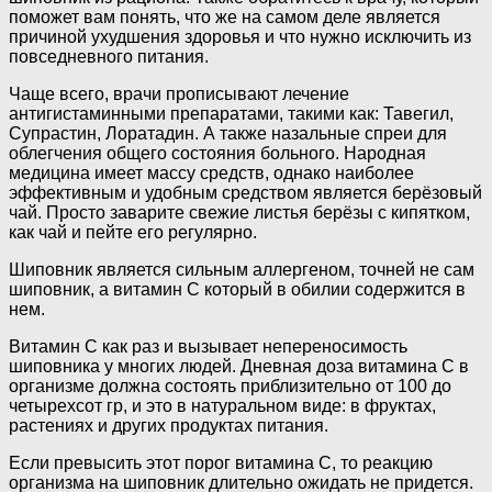
поможет вам понять, что же на самом деле является
причиной ухудшения здоровья и что нужно исключить из
повседневного питания.
Чаще всего, врачи прописывают лечение
антигистаминными препаратами, такими как: Тавегил,
Супрастин, Лоратадин. А также назальные спреи для
облегчения общего состояния больного. Народная
медицина имеет массу средств, однако наиболее
эффективным и удобным средством является берёзовый
чай. Просто заварите свежие листья берёзы с кипятком,
как чай и пейте его регулярно.
Шиповник является сильным аллергеном, точней не сам
шиповник, а витамин С который в обилии содержится в
нем.
Витамин С как раз и вызывает непереносимость
шиповника у многих людей. Дневная доза витамина С в
организме должна состоять приблизительно от 100 до
четырехсот гр, и это в натуральном виде: в фруктах,
растениях и других продуктах питания.
Если превысить этот порог витамина С, то реакцию
организма на шиповник длительно ожидать не придется.