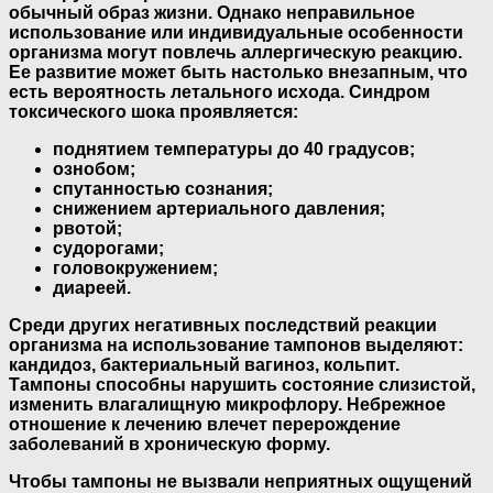
обычный образ жизни. Однако неправильное
использование или индивидуальные особенности
организма могут повлечь аллергическую реакцию.
Ее развитие может быть настолько внезапным, что
есть вероятность летального исхода. Синдром
токсического шока проявляется:
поднятием температуры до 40 градусов;
ознобом;
спутанностью сознания;
снижением артериального давления;
рвотой;
судорогами;
головокружением;
диареей.
Среди других негативных последствий реакции
организма на использование тампонов выделяют:
кандидоз, бактериальный вагиноз, кольпит.
Тампоны способны нарушить состояние слизистой,
изменить влагалищную микрофлору. Небрежное
отношение к лечению влечет перерождение
заболеваний в хроническую форму.
Чтобы тампоны не вызвали неприятных ощущений