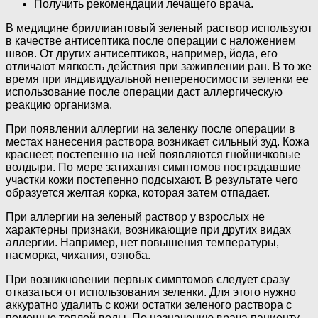
Получить рекомендации лечащего врача.
В медицине бриллиантовый зеленый раствор используют
в качестве антисептика после операции с наложением
швов. От других антисептиков, например, йода, его
отличают мягкость действия при заживлении ран. В то же
время при индивидуальной непереносимости зеленки ее
использование после операции даст аллергическую
реакцию организма.
При появлении аллергии на зеленку после операции в
местах нанесения раствора возникает сильный зуд. Кожа
краснеет, постепенно на ней появляются гнойничковые
волдыри. По мере затихания симптомов пострадавшие
участки кожи постепенно подсыхают. В результате чего
образуется желтая корка, которая затем отпадает.
При аллергии на зеленый раствор у взрослых не
характерны признаки, возникающие при других видах
аллергии. Например, нет повышения температуры,
насморка, чихания, озноба.
При возникновении первых симптомов следует сразу
отказаться от использования зеленки. Для этого нужно
аккуратно удалить с кожи остатки зеленого раствора с
помощью теплой воды. По назначению врача пациенту