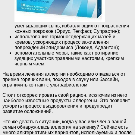
уменьшающих сыпь, избавляющих от покраснения
кожных покровов (Эриус, Телфаст, Супрастин);
использование гормоносодержащих мазей и
кремов, ускоряющих процесс заживления
повреждений эпидермиса (Локоид, Адвантан);
вспомогательные меры, такие как протирание
зудящих участков травяными настоями, крепким
черным чаем.
На время лечения аллергии необходимо отказаться от
приема горячих ванн, походов в сауну или бассейн,
ограничить контакт с ультрафиолетом.
Стоит откорректировать свой рацион, исключив из него
наиболее известные продукты-аллергены. Это позволит
ускорить процесс выздоровления и предупредит
развитие осложнений.
Что же делать в ситуации, когда у вас или члена вашей
семьи обнаружилась аллергия на зеленку? Сейчас есть
много альтернативных вариантов, используемых и после