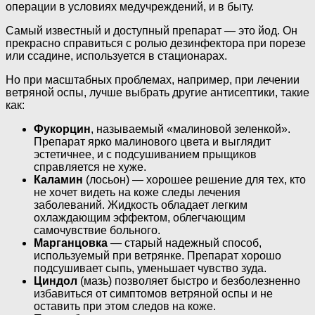
операции в условиях медучреждений, и в быту.
Самый известный и доступный препарат — это йод. Он
прекрасно справиться с ролью дезинфектора при порезе
или ссадине, используется в стационарах.
Но при масштабных проблемах, например, при лечении
ветряной оспы, лучше выбрать другие антисептики, такие
как:
Фукорцин
, называемый «малиновой зеленкой».
Препарат ярко малинового цвета и выглядит
эстетичнее, и с подсушиванием прыщиков
справляется не хуже.
Каламин
(лосьон) — хорошее решение для тех, кто
не хочет видеть на коже следы лечения
заболеваний. Жидкость обладает легким
охлаждающим эффектом, облегчающим
самочувствие больного.
Марганцовка
— старый надежный способ,
используемый при ветрянке. Препарат хорошо
подсушивает сыпь, уменьшает чувство зуда.
Циндол
(мазь) позволяет быстро и безболезненно
избавиться от симптомов ветряной оспы и не
оставить при этом следов на коже.