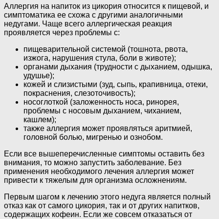
Аллергия на напиток из цикория относится к пищевой, и
симптоматика ее схожа с другими аналогичными
недугами. Чаще всего аллергическая реакция
проявляется через проблемы с:
пищеварительной системой (тошнота, рвота,
изжога, нарушения стула, боли в животе);
органами дыхания (трудности с дыханием, одышка,
удушье);
кожей и слизистыми (зуд, сыпь, крапивница, отеки,
покраснения, слезоточивость);
носоглоткой (заложенность носа, ринорея,
проблемы с носовым дыханием, чиханием,
кашлем);
также аллергия может проявляться аритмией,
головной болью, мигренью и ознобом.
Если все вышеперечисленные симптомы оставить без
внимания, то можно запустить заболевание. Без
применения необходимого лечения аллергия может
привести к тяжелым для организма осложнениям.
Первым шагом к лечению этого недуга является полный
отказ как от самого цикория, так и от других напитков,
содержащих кофеин. Если же совсем отказаться от