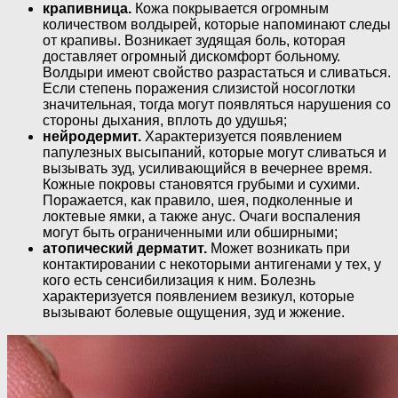
крапивница.
Кожа покрывается огромным
количеством волдырей, которые напоминают следы
от крапивы. Возникает зудящая боль, которая
доставляет огромный дискомфорт больному.
Волдыри имеют свойство разрастаться и сливаться.
Если степень поражения слизистой носоглотки
значительная, тогда могут появляться нарушения со
стороны дыхания, вплоть до удушья;
нейродермит.
Характеризуется появлением
папулезных высыпаний, которые могут сливаться и
вызывать зуд, усиливающийся в вечернее время.
Кожные покровы становятся грубыми и сухими.
Поражается, как правило, шея, подколенные и
локтевые ямки, а также анус. Очаги воспаления
могут быть ограниченными или обширными;
атопический дерматит.
Может возникать при
контактировании с некоторыми антигенами у тех, у
кого есть сенсибилизация к ним. Болезнь
характеризуется появлением везикул, которые
вызывают болевые ощущения, зуд и жжение.