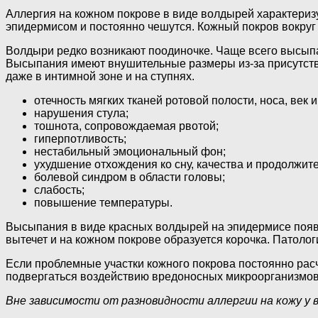
Аллергия на кожном покрове в виде волдырей характериз
эпидермисом и постоянно чешутся. Кожный покров вокруг
Волдыри редко возникают поодиночке. Чаще всего высып
Высыпания имеют внушительные размеры из-за присутстви
даже в интимной зоне и на ступнях.
отечность мягких тканей ротовой полости, носа, век 
нарушения стула;
тошнота, сопровождаемая рвотой;
гиперпотливость;
нестабильный эмоциональный фон;
ухудшение отхождения ко сну, качества и продолжите
болевой синдром в области головы;
слабость;
повышение температуры.
Высыпания в виде красных волдырей на эпидермисе появляю
вытечет и на кожном покрове образуется корочка. Патолог
Если проблемные участки кожного покрова постоянно расч
подвергаться воздействию вредоносных микроорганизмов,
Вне зависимости от разновидности аллергии на кожу у 