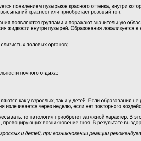
уется появлением пузырьков красного оттенка, внутри кот
 высыпаний краснеет или приобретает розовый тон.
ания появляются группами и поражают значительную облас
я жидкости внутри пузырей. Образования локализуется в 
и слизистых половых органов;
льности ночного отдыха;
тся как у взрослых, так и у детей. Если образования не р
ия излечивается через неделю, если нет повторного воздей
есывать, то патология приобретет затяжной характер. В э
 провоцирующих возникновение гноя. В результате выздоро
взрослых и детей, при возникновении реакции рекомендуе