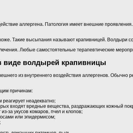
действие аллергена. Патология имеет внешние проявления.
на коже. Такие высыпания называют крапивницей. Волдыр
лечения. Любые самостоятельные терапевтические меропр
в виде волдырей крапивницы
ешнего из внутреннего воздействия аллергенов. Обычно ре
ющим причинам:
м реагирует неадекватно;
торых входят вредные вещества, раздражающих кожный пок
з-за укусов комаров, пчел и клопов;
лосами или эпидермисом;
;
ерсть домашних питомцев, пыль.