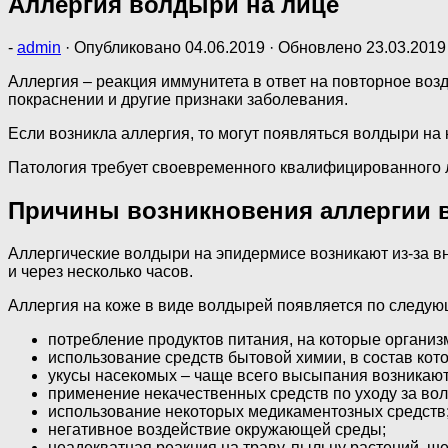
Аллергия волдыри на лице
-
admin
· Опубликовано
04.06.2019
· Обновлено
23.03.2019
Аллергия – реакция иммунитета в ответ на повторное воз
покраснении и другие признаки заболевания.
Если возникла аллергия, то могут появляться волдыри 
Патология требует своевременного квалифицированного 
Причины возникновения аллергии 
Аллергические волдыри на эпидермисе возникают из-за вн
и через несколько часов.
Аллергия на коже в виде волдырей появляется по следу
потребление продуктов питания, на которые организ
использование средств бытовой химии, в состав ко
укусы насекомых – чаще всего высыпания возникают и
применение некачественных средств по уходу за во
использование некоторых медикаментозных средств
негативное воздействие окружающей среды;
неадекватная реакция на траву, пыльцу растений, ш