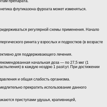
нтам препарата.
инетика флутиказона фуроата может изменяться.
придерживаться регулярной схемы применения. Начало
ергического ринита у взрослых и подростков (в возрасте
фективно для поддерживающего лечения.
 Рекомендованная начальная доза — по 27,5 мкг (1
распыления) в каждую ноздрю 1 раз/сут. При достижении
авления и общая слабость организма.
медлительно прекратить использование данного
ажаются приступами удушья, крапивницей,