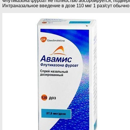
Флутиказона фуроат не полностью абсорбируется, подверг
Интраназальное введение в дозе 110 мкг 1 раз/сут обычн