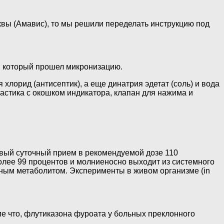
уквы (Амавис), то мы решили переделать инструкцию под
в, который прошел микронизацию.
лорид (антисептик), а еще динатрия эдетат (соль) и вода
астика с окошком индикатора, клапан для нажима и
вый суточный прием в рекомендуемой дозе 110
олее 99 процентов и молниеносно выходит из системного
ьным метаболитом. Эксперименты в живом организме (in
е что, флутиказона фуроата у больных преклонного