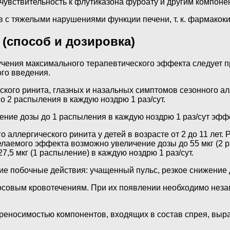
увствительность к флутиказона фуроату и другим компоне
в с тяжелыми нарушениями функции печени, т. к. фармакок
(способ и дозировка)
учения максимального терапевтического эффекта следует 
ого введения.
кого ринита, глазных и назальных симптомов сезонного алл
о 2 распыления в каждую ноздрю 1 раз/сут.
ение дозы до 1 распыления в каждую ноздрю 1 раз/сут эф
 аллергического ринита у детей в возрасте от 2 до 11 лет.
желаемого эффекта возможно увеличение дозы до 55 мкг (2 
7,5 мкг (1 распыление) в каждую ноздрю 1 раз/сут.
 побочные действия: учащенный пульс, резкое снижение д
осовым кровотечениям. При их появлении необходимо неза
реносимостью компонентов, входящих в состав спрея, выр