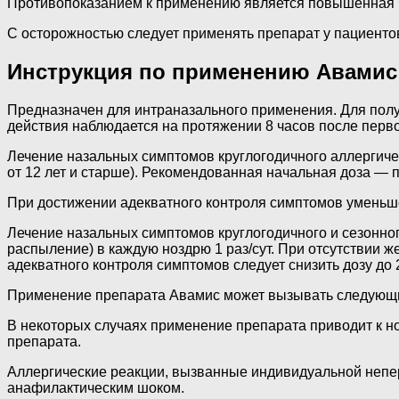
Противопоказанием к применению является повышенная ч
С осторожностью следует применять препарат у пациенто
Инструкция по применению Авамис 
Предназначен для интраназального применения. Для пол
действия наблюдается на протяжении 8 часов после перв
Лечение назальных симптомов круглогодичного аллергичес
от 12 лет и старше). Рекомендованная начальная доза — п
При достижении адекватного контроля симптомов уменьш
Лечение назальных симптомов круглогодичного и сезонного
распыление) в каждую ноздрю 1 раз/сут. При отсутствии 
адекватного контроля симптомов следует снизить дозу до 2
Применение препарата Авамис может вызывать следующие
В некоторых случаях применение препарата приводит к н
препарата.
Аллергические реакции, вызванные индивидуальной непе
анафилактическим шоком.