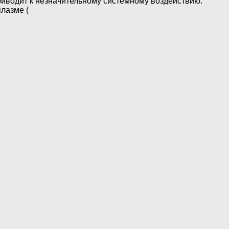
риводит к незначительному системному воздействию.
лазме (