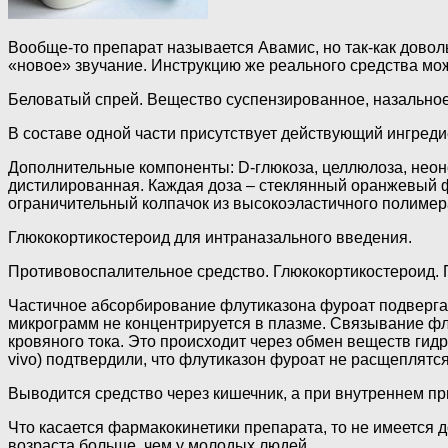
Вообще-то препарат называется Авамис, но так-как довол
«новое» звучание. Инструкцию же реального средства мож
Беловатый спрей. Вещество суспензированное, назальное
В составе одной части присутствует действующий ингред
Дополнительные компоненты: D-глюкоза, целлюлоза, неоно
дистилированная. Каждая доза – стеклянный оранжевый фл
ограничительный колпачок из высокоэластичного полимер
Глюкокортикостероид для интраназального введения.
Противовоспалительное средство. Глюкокортикостероид.
Частичное абсорбирование флутиказона фуроат подвергае
микрограмм не концентрируется в плазме. Связывание фл
кровяного тока. Это происходит через обмен веществ ги
vivo) подтвердили, что флутиказон фуроат не расщеплятс
Выводится средство через кишечник, а при внутреннем пр
Что касается фармакокинетики препарата, то не имеется 
возраста больше, чем у молодых людей.