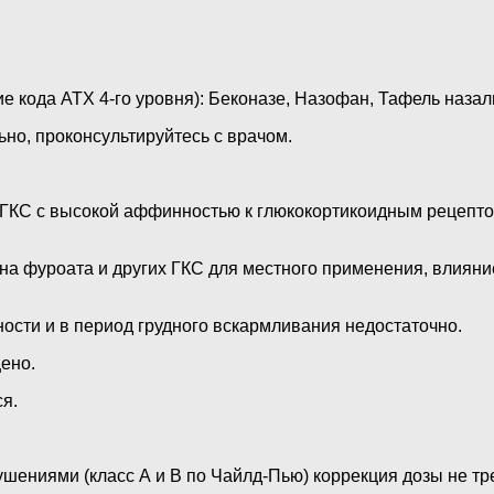
 кода АТХ 4-го уровня): Беконазе, Назофан, Тафель назал
но, проконсультируйтесь с врачом.
 ГКС с высокой аффинностью к глюкокортикоидным рецепт
а фуроата и других ГКС для местного применения, влияни
сти и в период грудного вскармливания недостаточно.
ено.
я.
шениями (класс А и В по Чайлд-Пью) коррекция дозы не тр