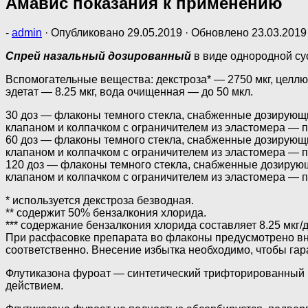
Амавис показания к применению
-
admin
· Опубликовано
29.05.2019
· Обновлено
23.03.2019
Спрей назальный дозированный
в виде однородной сус
Вспомогательные вещества: декстроза* — 2750 мкг, целлюл
эдетат — 8.25 мкг, вода очищенная — до 50 мкл.
30 доз — флаконы темного стекла, снабженные дозирующ
клапаном и колпачком с ограничителем из эластомера — п
60 доз — флаконы темного стекла, снабженные дозирующ
клапаном и колпачком с ограничителем из эластомера — п
120 доз — флаконы темного стекла, снабженные дозирую
клапаном и колпачком с ограничителем из эластомера — п
* используется декстроза безводная.
** содержит 50% бензалкония хлорида.
*** содержание бензалкония хлорида составляет 8.25 мкг/д
При расфасовке препарата во флаконы предусмотрено внесен
соответственно. Внесение избытка необходимо, чтобы гара
Флутиказона фуроат — синтетический трифторированный
действием.