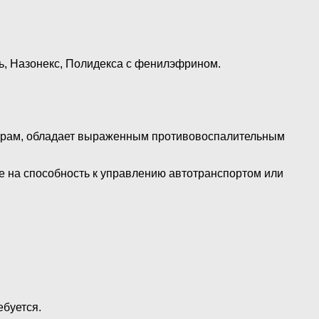
ь, Назонекс, Полидекса с фенилэфрином.
орам, обладает выраженным противовоспалительным
е на способность к управлению автотранспортом или
ебуется.