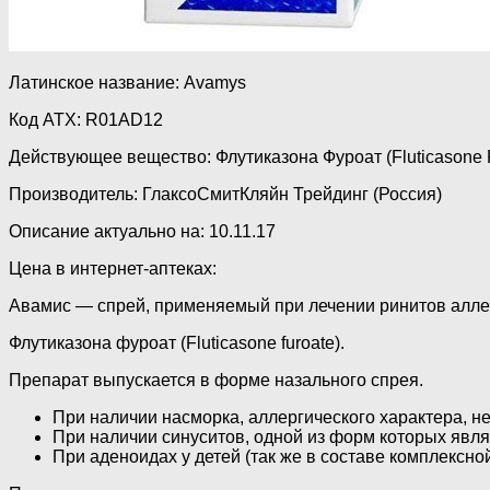
Латинское название: Avamys
Код ATX: R01AD12
Действующее вещество: Флутиказона Фуроат (Fluticasone 
Производитель: ГлаксоСмитКляйн Трейдинг (Россия)
Описание актуально на: 10.11.17
Цена в интернет-аптеках:
Авамис — спрей, применяемый при лечении ринитов аллер
Флутиказона фуроат (Fluticasone furoate).
Препарат выпускается в форме назального спрея.
При наличии насморка, аллергического характера, не
При наличии синуситов, одной из форм которых являе
При аденоидах у детей (так же в составе комплексной