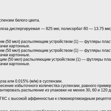
пензии белого цвета.
оза диспергируемая — 825 мкг, полисорбат 80 — 13.75 мкг,
им (50 мкл) распыляющим устройством (1) — футляры плас
ачки картонные.
им (50 мкл) распыляющим устройством (1) — футляры плас
ачки картонные.
щим (50 мкл) распыляющим устройством (1) — футляры пла
ачки картонные.
оза или 0.015% (м/м) в суспензии.
ие избыточного количества суспензии, равного примерно 2.2
нтировать распыление из упаковки не менее 30, 60 и 120 д
 ГКС с высокой аффинностью к глюкокортикоидным рецепт