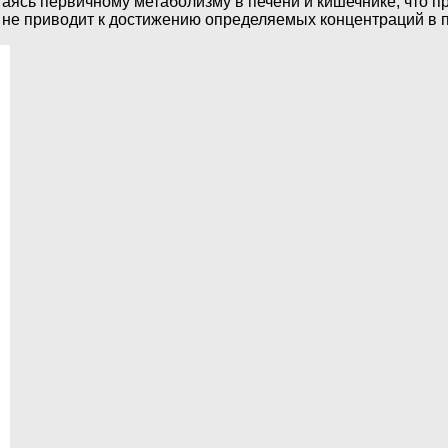
аясь первичному метаболизму в печени и кишечнике, что п
о не приводит к достижению определяемых концентраций в п