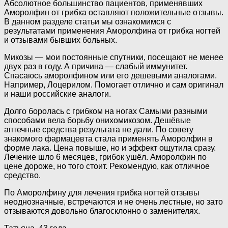
Абсолютное большинство пациентов, применявших
Аморолфин от грибка оставляют положительные отзывы.
В данном разделе статьи мы ознакомимся с
результатами применения Аморолфина от грибка ногтей
и отзывами бывших больных.
Микозы — мои постоянные спутники, посещают не менее
двух раз в году. А причина — слабый иммунитет.
Спасаюсь аморолфином или его дешевыми аналогами.
Например, Лоцерилом. Помогает отлично и сам оригинал
и наши российские аналоги.
Долго боролась с грибком на ногах Самыми разными
способами вела борьбу онихомикозом. Дешёвые
аптечные средства результата не дали. По совету
знакомого фармацевта стала применять Аморолфин в
форме лака. Цена повыше, но и эффект ощутила сразу.
Лечение шло 6 месяцев, грибок ушёл. Аморолфин по
цене дороже, но того стоит. Рекомендую, как отличное
средство.
По Аморолфину для лечения грибка ногтей отзывы
неоднозначные, встречаются и не очень лестные, но зато
отзываются довольно благосклонно о заменителях.