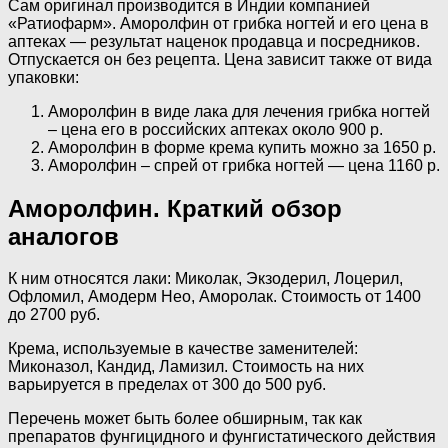
Сам оригинал производится в Индии компанией
«Ратиофарм». Аморолфин от грибка ногтей и его цена в
аптеках — результат наценок продавца и посредников.
Отпускается он без рецепта. Цена зависит также от вида
упаковки:
Аморолфин в виде лака для лечения грибка ногтей
– цена его в российских аптеках около 900 р.
Аморолфин в форме крема купить можно за 1650 р.
Аморолфин – спрей от грибка ногтей — цена 1160 р.
Аморолфин. Краткий обзор
аналогов
К ним относятся лаки: Миколак, Экзодерил, Лоцерил,
Офломил, Амодерм Нео, Аморолак. Стоимость от 1400
до 2700 руб.
Крема, используемые в качестве заменителей:
Миконазол, Кандид, Ламизил. Стоимость на них
варьируется в пределах от 300 до 500 руб.
Перечень может быть более обширным, так как
препаратов фунгицидного и фунгистатического действия