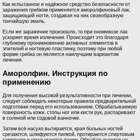
Как испытанное и надёжное средство безопасности от
заражения грибком применяется аморолфиновый лак,
защищающий ногти, создавая на них своеобразную
тончайшую эмаль.
Если же заражение произошло, то при ономикозе лак
ускоряет время излечения. Происходит это благодаря
глубокому проникновению активных элементов в
эпителий и ногтевую пластинку, поэтому при любой
форме грибка он является наилучшим вариантом
лечения.
Аморолфин. Инструкция по
применению
Для получения высокой результативности при лечении,
следует соблюдать некоторые правила предварительной
подготовки перед его использованием. Обрабатываемую
поверхность кожи, стопы ног или кисти рук, распаривают
в соляной или содовой ванночке.
Затем всё насухо вытирается, края больных ногтей
срезаются, шлифуются пилкой, протираются спиртовым
тампоном и смазываются лаком. Обрабатываются не