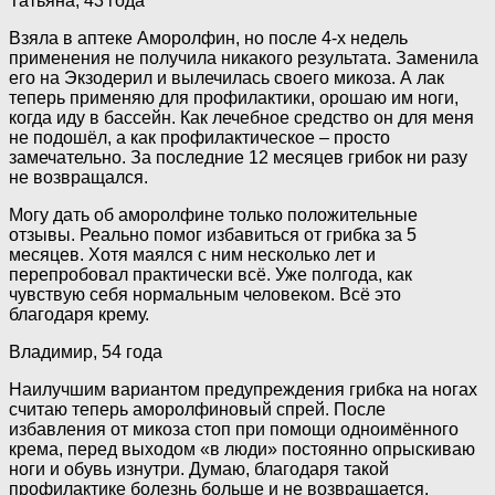
Татьяна, 43 года
Взяла в аптеке Аморолфин, но после 4-х недель
применения не получила никакого результата. Заменила
его на Экзодерил и вылечилась своего микоза. А лак
теперь применяю для профилактики, орошаю им ноги,
когда иду в бассейн. Как лечебное средство он для меня
не подошёл, а как профилактическое – просто
замечательно. За последние 12 месяцев грибок ни разу
не возвращался.
Могу дать об аморолфине только положительные
отзывы. Реально помог избавиться от грибка за 5
месяцев. Хотя маялся с ним несколько лет и
перепробовал практически всё. Уже полгода, как
чувствую себя нормальным человеком. Всё это
благодаря крему.
Владимир, 54 года
Наилучшим вариантом предупреждения грибка на ногах
считаю теперь аморолфиновый спрей. После
избавления от микоза стоп при помощи одноимённого
крема, перед выходом «в люди» постоянно опрыскиваю
ноги и обувь изнутри. Думаю, благодаря такой
профилактике болезнь больше и не возвращается.