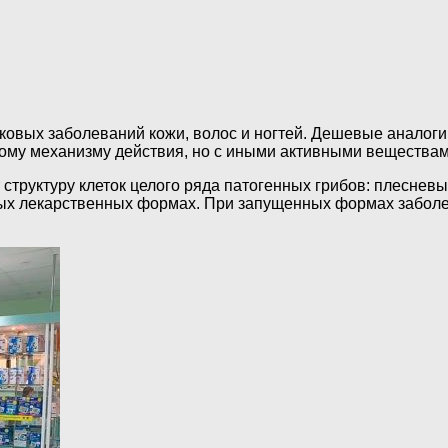
овых заболеваний кожи, волос и ногтей. Дешевые аналоги
ому механизму действия, но с иными активными веществам
труктуру клеток целого ряда патогенных грибов: плеснев
зных лекарственных формах. При запущенных формах забо