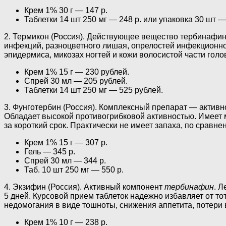
Крем 1% 30 г — 147 р.
Таблетки 14 шт 250 мг — 248 р. или упаковка 30 шт —
2. Термикон (Россия). Действующее вещество тербинафин
инфекций, разноцветного лишая, опрелостей инфекционно
эпидермиса, микозах ногтей и кожи волосистой части голо
Крем 1% 15 г — 230 рублей.
Спрей 30 мл — 205 рублей.
Таблетки 14 шт 250 мг — 525 рублей.
3. Фунготербин (Россия). Комплексный препарат — актив
Обладает высокой противогрибковой активностью. Имеет 
за короткий срок. Практически не имеет запаха, по сравн
Крем 1% 15 г — 307 р.
Гель — 345 р.
Спрей 30 мл — 344 р.
Таб. 10 шт 250 мг — 550 р.
4. Экзифин (Россия). Активный компонент
тербинафин
. Л
5 дней. Курсовой прием таблеток надежно избавляет от 
недомогания в виде тошноты, снижения аппетита, потери в
Крем 1% 10 г — 238 р.