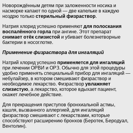
Новорождённым детям при заложенности носика и
насморке капают по одной — две капельке в каждую
ноздрю только
стерильный физраствор
.
Натрия хлорид успешно применяют
для полоскания
воспалённого горла
при ангине. Этот препарат
снимает отёк слизистой
и убивает болезнетворные
бактерии в носоглотке.
Применение физраствора для ингаляций
Натрий хлорид успешно
применяется для ингаляций
при лечении ОРВИ и ОРЗ. Обычно для этой процедуры
удобно применять специальный прибор для ингаляций —
небулайзер, в котором смешивают физраствор и
необходимое лекарство. Физраствор
увлажняет
слизистую
, а лекарство, которое вдыхает пациент,
окажет лечебное действие.
Для прекращения приступов бронхиальной астмы,
кашля, вызванного аллергией, для ингаляций
физраствор смешивают с лекарствами, которые
способствуют расширению бронхов (Беротек, Беродуал,
Вентолин).