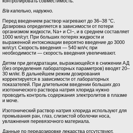
контролировать совместимость.
В/в капельно, наружно.
Перед введением раствор нагревают до 36–38 °C.
Дозировка определяется в зависимости от потери
организмом жидкости, Na+ и Cl−, и в среднем составляет
1000 мл/сут. При больших потерях жидкости и
выраженной интоксикации вероятно введение до 3000
мл/сут. Скорость введения — 540 мл/ч; при
необходимости — скорость введения увеличивают.
Детям при дегидратации, выражающейся в снижении АД
(без определения лабораторных параметров) вводят 20–
30 мл/кг. В дальнейшем режим дозирования
корректируется в зависимости от лабораторных
показателей. При длительном введении больших доз
изотонического раствора натрия хлорида нужно
проводить контроль содержания электролитов в плазме
и моче.
Изотонический раствор натрия хлорида используют для
промывания ран, глаз, слизистой оболочки носа,
увлажнения перевязочного материала.
Данные по передозировке лекарства отсутствуют.