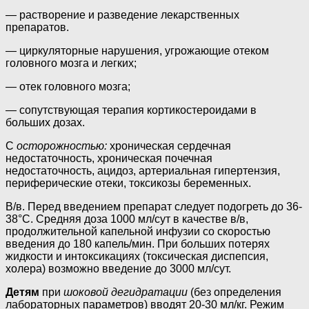
— растворение и разведение лекарственных
препаратов.
— циркуляторные нарушения, угрожающие отеком
головного мозга и легких;
— отек головного мозга;
— сопутствующая терапия кортикостероидами в
больших дозах.
С
осторожностью:
хроническая сердечная
недостаточность, хроническая почечная
недостаточность, ацидоз, артериальная гипертензия,
периферические отеки, токсикозы беременных.
В/в. Перед введением препарат следует подогреть до 36-
38°С. Средняя доза 1000 мл/сут в качестве в/в,
продолжительной капельной инфузии со скоростью
введения до 180 капель/мин. При больших потерях
жидкости и интоксикациях (токсическая диспепсия,
холера) возможно введение до 3000 мл/сут.
Детям
при
шоковой дегидратации
(без определения
лабораторных параметров) вводят 20-30 мл/кг. Режим