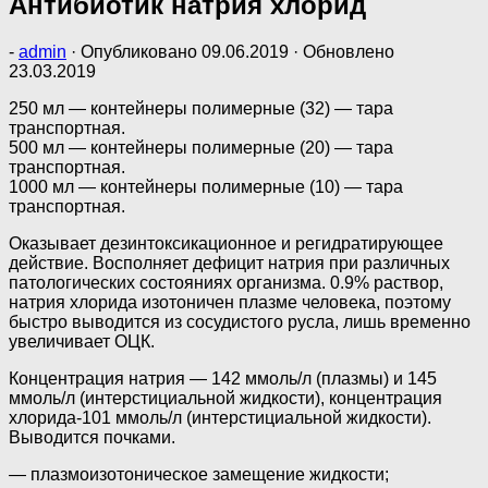
Антибиотик натрия хлорид
-
admin
· Опубликовано
09.06.2019
· Обновлено
23.03.2019
250 мл — контейнеры полимерные (32) — тара
транспортная.
500 мл — контейнеры полимерные (20) — тара
транспортная.
1000 мл — контейнеры полимерные (10) — тара
транспортная.
Оказывает дезинтоксикационное и регидратирующее
действие. Восполняет дефицит натрия при различных
патологических состояниях организма. 0.9% раствор,
натрия хлорида изотоничен плазме человека, поэтому
быстро выводится из сосудистого русла, лишь временно
увеличивает ОЦК.
Концентрация натрия — 142 ммоль/л (плазмы) и 145
ммоль/л (интерстициальной жидкости), концентрация
хлорида-101 ммоль/л (интерстициальной жидкости).
Выводится почками.
— плазмоизотоническое замещение жидкости;