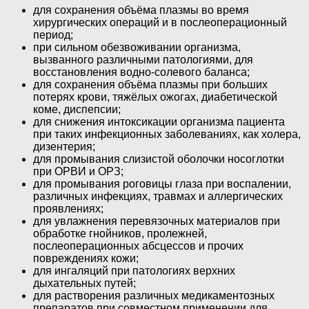
для сохранения объёма плазмы во время
хирургических операций и в послеоперационный
период;
при сильном обезвоживании организма,
вызванного различными патологиями, для
восстановления водно-солевого баланса;
для сохранения объёма плазмы при больших
потерях крови, тяжёлых ожогах, диабетической
коме, диспепсии;
для снижения интоксикации организма пациента
при таких инфекционных заболеваниях, как холера,
дизентерия;
для промывания слизистой оболочки носоглотки
при ОРВИ и ОРЗ;
для промывания роговицы глаза при воспалении,
различных инфекциях, травмах и аллергических
проявлениях;
для увлажнения перевязочных материалов при
обработке гнойников, пролежней,
послеоперационных абсцессов и прочих
повреждениях кожи;
для ингаляций при патологиях верхних
дыхательных путей;
для растворения различных медикаментозных
препаратов при совместном применении для