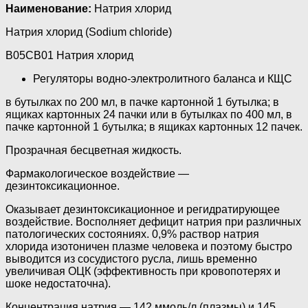
Наименование:
Натрия хлорид
Натрия хлорид (Sodium chloride)
B05CB01 Натрия хлорид
Регуляторы водно-электролитного баланса и КЩС
в бутылках по 200 мл, в пачке картонной 1 бутылка; в
ящиках картонных 24 пачки или в бутылках по 400 мл, в
пачке картонной 1 бутылка; в ящиках картонных 12 пачек.
Прозрачная бесцветная жидкость.
Фармакологическое воздействие —
дезинтоксикационное.
Оказывает дезинтоксикационное и регидратирующее
воздействие. Восполняет дефицит натрия при различных
патологических состояниях. 0,9% раствор натрия
хлорида изотоничен плазме человека и поэтому быстро
выводится из сосудистого русла, лишь временно
увеличивая ОЦК (эффективность при кровопотерях и
шоке недостаточна).
Концентрация натрия — 142 ммоль/л (плазмы) и 145