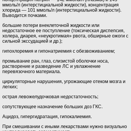
ммоль/л (интерстициальной жидкости), концентрация
хлорида — 101 ммоль/л (интерстициальной жидкости).
Выводится почками.
большие потери внеклеточной жидкости или
недостаточное ее поступление (токсическая диспепсия,
холера, диарея, «неукротимая» рвота, обширные ожоги с
сильной экссудацией и др.);
гипохлоремия и гипонатриемия с обезвоживанием;
промывание ран, глаз, слизистой оболочки носа,
растворение и разведение ЛС и увлажнение
перевязочного материала.
циркуляторные нарушения, угрожающие отеком мозга и
легких;
острая левожелудочковая недостаточность;
сопутствующее назначение больших доз ГКС.
Ацидоз, гипергидратация, гипокалиемия.
При смешивании с иными лекарствами нужно визуально