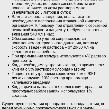
теряет жидкость, во время сильной рвоты или
поноса, количество дозы раствора может
увеличиться до 3 литров в сутки;
Важна и скорость введения, она зависит от
необходимого восполнения утраченной жидкости
организмом. К примеру, при отравлении с серьезной
нехваткой жидкости пациенту требуется скорость
вливания 540 мл в час;
Обезвоживание у детей сопровождается
понижением артериального давления, поэтому
скорость введения раствора – от 20-30 мл на
килограмм веса ребенка;
При промывании желудка используется 4% раствор
препарата;
Когда необходимо устранить запор, то применяется
клизма с 5% раствором хлорида натрия;
Пациент с внутренними кровотечениями: ЖКТ,
легких получает 10% раствор при помощи
капельного введения;
Когда врачом назначаются полоскания горла, при
простудных заболеваниях, используется 1%
состава.
Существуют сочетания препаратов с хлорида натрия, но
перед этим нужно проконсультироваться с врачом.