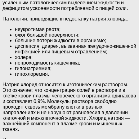
усиленным патологическим выделением жидкости и
дефицитом усвояемости потребляемой с пищей соли.
Патологии, приводящие к недостатку натрия хлорида:
неукротимая рвота;
ожог большой поверхности;
большие потери жидкости в организме;
диспепсия, диарея, вызванная желудочно-кишечной
инфекцией или пищевым отравлением;
холера;
непроходимость кишечника;
гипонатриемия;
гипохлоремия.
Натрия хлорид относится к изотоническим растворам.
Это означает, что концентрация солей в растворе и в
клетке крови плазмы человеческого организма одинакова
и составляет 0,9%. Молекулы раствора свободно
проходят сквозь мембрану клетки в разных
направлениях и не нарушают равновесия в давлении
клеточной и межклеточной жидкости. Хлорид натрия —
важнейший компонент в плазме крови и мышечных
тканях.