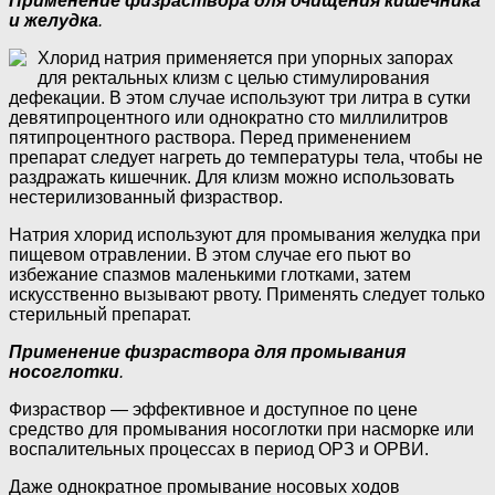
Применение физраствора для очищения кишечника
и желудка
.
Хлорид натрия применяется при упорных запорах
для ректальных клизм с целью стимулирования
дефекации. В этом случае используют три литра в сутки
девятипроцентного или однократно сто миллилитров
пятипроцентного раствора. Перед применением
препарат следует нагреть до температуры тела, чтобы не
раздражать кишечник. Для клизм можно использовать
нестерилизованный физраствор.
Натрия хлорид используют для промывания желудка при
пищевом отравлении. В этом случае его пьют во
избежание спазмов маленькими глотками, затем
искусственно вызывают рвоту. Применять следует только
стерильный препарат.
Применение физраствора для промывания
носоглотки
.
Физраствор — эффективное и доступное по цене
средство для промывания носоглотки при насморке или
воспалительных процессах в период ОРЗ и ОРВИ.
Даже однократное промывание носовых ходов