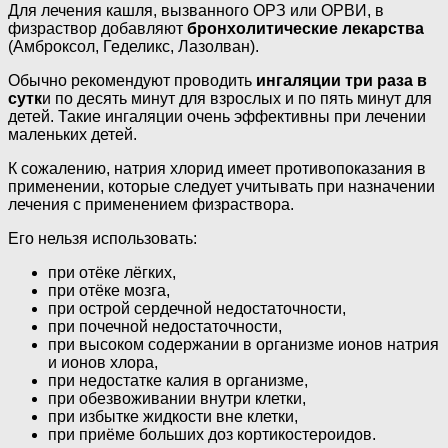
Для лечения кашля, вызванного ОРЗ или ОРВИ, в
физраствор добавляют
бронхолитические лекарства
(Амброксол, Геделикс, Лазолван).
Обычно рекомендуют проводить
ингаляции три раза в
сутк
и по десять минут для взрослых и по пять минут для
детей. Такие ингаляции очень эффективны при лечении
маленьких детей.
К сожалению, натрия хлорид имеет противопоказания в
применении, которые следует учитывать при назначении
лечения с применением физраствора.
Его нельзя использовать:
при отёке лёгких,
при отёке мозга,
при острой сердечной недостаточности,
при почечной недостаточности,
при высоком содержании в организме ионов натрия
и ионов хлора,
при недостатке калия в организме,
при обезвоживании внутри клетки,
при избытке жидкости вне клетки,
при приёме больших доз кортикостероидов.