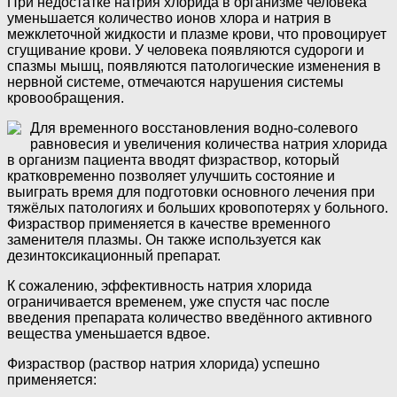
При недостатке натрия хлорида в организме человека
уменьшается количество ионов хлора и натрия в
межклеточной жидкости и плазме крови, что провоцирует
сгущивание крови. У человека появляются судороги и
спазмы мышц, появляются патологические изменения в
нервной системе, отмечаются нарушения системы
кровообращения.
Для временного восстановления водно-солевого
равновесия и увеличения количества натрия хлорида
в организм пациента вводят физраствор, который
кратковременно позволяет улучшить состояние и
выиграть время для подготовки основного лечения при
тяжёлых патологиях и больших кровопотерях у больного.
Физраствор применяется в качестве временного
заменителя плазмы. Он также используется как
дезинтоксикационный препарат.
К сожалению, эффективность натрия хлорида
ограничивается временем, уже спустя час после
введения препарата количество введённого активного
вещества уменьшается вдвое.
Физраствор (раствор натрия хлорида) успешно
применяется: