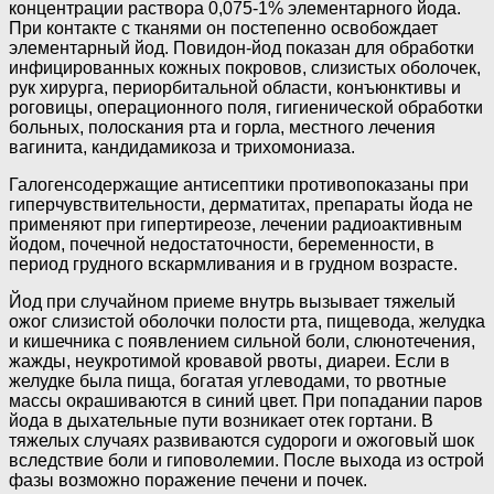
концентрации раствора 0,075-1% элементарного йода.
При контакте с тканями он постепенно освобождает
элементарный йод. Повидон-йод по­казан для обработки
инфицированных кожных покровов, слизис­тых оболочек,
рук хирурга, периорбитальной обла­сти, конъюнктивы и
роговицы, операционного поля, гигиенической обработки
больных, полоска­ния рта и горла, местного лечения
вагинита, кандидамикоза и трихомониаза.
Галогенсодержащие антисептики противопоказаны при
гипер­чувствительности, дерматитах, препараты йода не
применяют при гипертиреозе, лечении радиоактивным
йодом, почечной недоста­точности, беременности, в
период грудного вскармливания и в груд­ном возрасте.
Йод при случайном приеме внутрь вызывает тяжелый
ожог слизистой оболочки полости рта, пищевода, желудка
и кишечника с появлением сильной боли, слюнотечения,
жажды, неукротимой кровавой рвоты, диа­реи. Если в
желудке была пища, богатая углеводами, то рвотные
массы окрашиваются в синий цвет. При попадании паров
йода в дыхательные пути возникает отек гортани. В
тяжелых случаях развиваются судороги и ожоговый шок
вследствие боли и гиповолемии. После выхода из острой
фазы возможно поражение печени и почек.