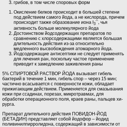
грибов, в том числе споровых форм
Окисление белков происходит в большей степени
под действием самого йода, а не кислорода, причем
происходит также образование иона I
¯, чья
3
активность больше молекулярного йода
Достоинством йодсодержащих препаратов по
сравнению с хлорсодержащими является большая
длительность действия из-за относительно
медленного высвобождения атомарного йода.
Йодсодержащие антисептики не следует применять
для лечения ран, поскольку частое применение
приводит к замедлению заживления раны
5% СПИРТОВОЙ РАСТВОР ЙОДА вызывает гибель
бактерий в течение 1 мин, гибель спор – через 15 мин;
частично всасывается с поверхности кожи, обладает
прижигающим действием. Приме­няется для смазывания
кожи при ссадинах, порезах, микротрав­мах, для
обработки операционного поля, краев раны, пальцев хи­
рурга.
Препарат длительного действия ПОВИДОН-ЙОД
(БЕТАДИН) представляет собой йодофор – йодид
поливинилпирролидона, содержащий в зависимости от