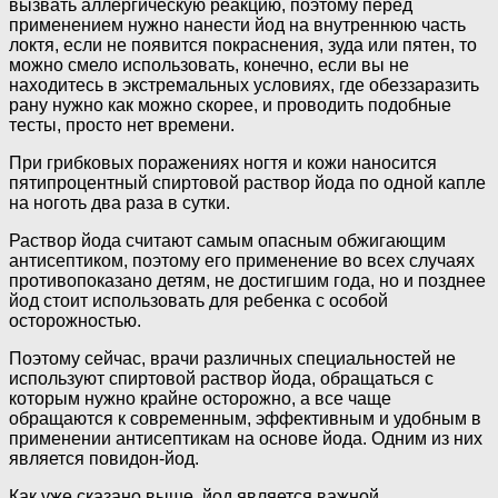
вызвать аллергическую реакцию, поэтому перед
применением нужно нанести йод на внутреннюю часть
локтя, если не появится покраснения, зуда или пятен, то
можно смело использовать, конечно, если вы не
находитесь в экстремальных условиях, где обеззаразить
рану нужно как можно скорее, и проводить подобные
тесты, просто нет времени.
При грибковых поражениях ногтя и кожи наносится
пятипроцентный спиртовой раствор йода по одной капле
на ноготь два раза в сутки.
Раствор йода считают самым опасным обжигающим
антисептиком, поэтому его применение во всех случаях
противопоказано детям, не достигшим года, но и позднее
йод стоит использовать для ребенка с особой
осторожностью.
Поэтому сейчас, врачи различных специальностей не
используют спиртовой раствор йода, обращаться с
которым нужно крайне осторожно, а все чаще
обращаются к современным, эффективным и удобным в
применении антисептикам на основе йода. Одним из них
является повидон-йод.
Как уже сказано выше, йод является важной