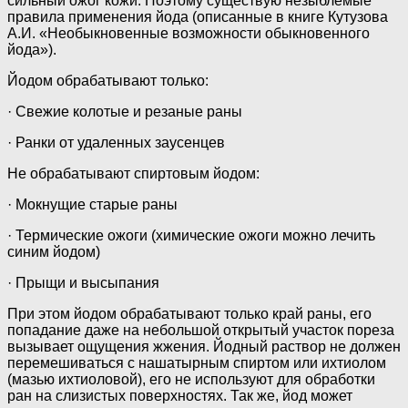
сильный ожог кожи. Поэтому существую незыблемые
правила применения йода (описанные в книге Кутузова
А.И. «Необыкновенные возможности обыкновенного
йода»).
Йодом обрабатывают только:
· Свежие колотые и резаные раны
· Ранки от удаленных заусенцев
Не обрабатывают спиртовым йодом:
· Мокнущие старые раны
· Термические ожоги (химические ожоги можно лечить
синим йодом)
· Прыщи и высыпания
При этом йодом обрабатывают только край раны, его
попадание даже на небольшой открытый участок пореза
вызывает ощущения жжения. Йодный раствор не должен
перемешиваться с нашатырным спиртом или ихтиолом
(мазью ихтиоловой), его не используют для обработки
ран на слизистых поверхностях. Так же, йод может