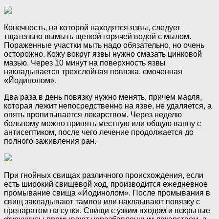
Конечность, на которой находятся язвы, следует
тщательно вымыть щеткой горячей водой с мылом.
Пораженные участки мыть надо обязательно, но очень
осторожно. Кожу вокруг язвы нужно смазать цинковой
мазью. Через 10 минут на поверхность язвы
накладывается трехслойная повязка, смоченная
«Йодинолом».
Два раза в день повязку нужно менять, причем марля,
которая лежит непосредственно на язве, не удаляется, а
опять пропитывается лекарством. Через неделю
больному можно принять местную или общую ванну с
антисептиком, после чего лечение продолжается до
полного заживления ран.
При гнойных свищах различного происхождения, если
есть широкий свищевой ход, производится ежедневное
промывание свища «Йодинолом». После промывания в
свищ закладывают тампон или наклаывают повязку с
препаратом на сутки. Свищи с узким входом и вскрытые