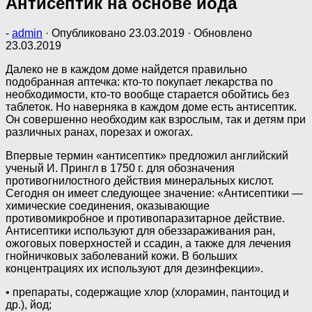
Антисептик на основе йода
-
admin
· Опубликовано
23.03.2019
· Обновлено
23.03.2019
Далеко не в каждом доме найдется правильно
подобранная аптечка: кто-то покупает лекарства по
необходимости, кто-то вообще старается обойтись без
таблеток. Но наверняка в каждом доме есть антисептик.
Он совершенно необходим как взрослым, так и детям при
различных ранах, порезах и ожогах.
Впервые термин «антисептик» предложил английский
ученый И. Прингл в 1750 г. для обозначения
противогнилостного действия минеральных кислот.
Сегодня он имеет следующее значение: «Антисептики —
химические соединения, оказывающие
противомикробное и противопаразитарное действие.
Антисептики используют для обеззараживания ран,
ожоговых поверхностей и ссадин, а также для лечения
гнойничковых заболеваний кожи. В больших
концентрациях их используют для дезинфекции».
• препараты, содержащие хлор (хлорамин, пантоцид и
др.), йод;