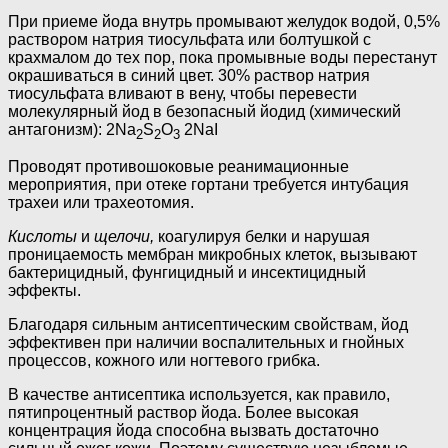
При приеме йода внутрь промывают желудок водой, 0,5%
раствором натрия тиосульфата или болтушкой с
крахмалом до тех пор, пока про­мывные воды перестанут
окрашиваться в синий цвет. 30% раствор на­трия
тиосульфата вливают в вену, чтобы перевести
молекулярный йод в безопасный йодид (химический
антагонизм): 2Na
S
O
2NaI
2
2
3
Проводят противошоковые реанимационные
мероприятия, при отеке гортани требуется интубация
трахеи или трахеотомия.
Кислоты
и
щелочи,
коагулируя белки и нарушая
проницае­мость мембран микробных клеток, вызывают
бактерицидный, фунгицидный и инсектицидный
эффекты.
Благодаря сильным антисептическим свойствам, йод
эффективен при наличии воспалительных и гнойных
процессов, кожного или ногтевого грибка.
В качестве антисептика используется, как правило,
пятипроцентный раствор йода. Более высокая
концентрация йода способна вызвать достаточно