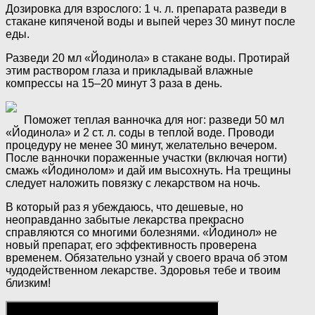
Дозировка для взрослого: 1 ч. л. препарата разведи в
стакане кипяченой воды и выпей через 30 минут после
еды.
Разведи 20 мл «Йодинола» в стакане воды. Протирай
этим раствором глаза и прикладывай влажные
компрессы на 15–20 минут 3 раза в день.
Поможет теплая ванночка для ног: разведи 50 мл
«Йодинола» и 2 ст. л. соды в теплой воде. Проводи
процедуру не менее 30 минут, желательно вечером.
После ванночки пораженные участки (включая ногти)
смажь «Йодинолом» и дай им высохнуть. На трещины
следует наложить повязку с лекарством на ночь.
В который раз я убеждаюсь, что дешевые, но
неоправданно забытые лекарства прекрасно
справляются со многими болезнями. «Йодинол» не
новый препарат, его эффективность проверена
временем. Обязательно узнай у своего врача об этом
чудодейственном лекарстве. Здоровья тебе и твоим
близким!