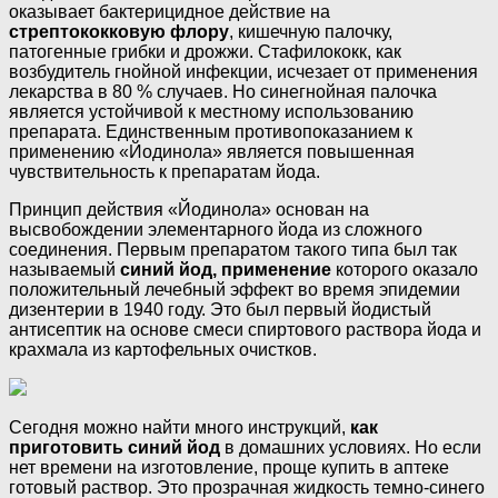
оказывает бактерицидное действие на
стрептококковую флору
, кишечную палочку,
патогенные грибки и дрожжи. Стафилококк, как
возбудитель гнойной инфекции, исчезает от применения
лекарства в 80 % случаев. Но синегнойная палочка
является устойчивой к местному использованию
препарата. Единственным противопоказанием к
применению «Йодинола» является повышенная
чувствительность к препаратам йода.
Принцип действия «Йодинола» основан на
высвобождении элементарного йода из сложного
соединения. Первым препаратом такого типа был так
называемый
синий йод, применение
которого оказало
положительный лечебный эффект во время эпидемии
дизентерии в 1940 году. Это был первый йодистый
антисептик на основе смеси спиртового раствора йода и
крахмала из картофельных очистков.
Сегодня можно найти много инструкций,
как
приготовить синий йод
в домашних условиях. Но если
нет времени на изготовление, проще купить в аптеке
готовый раствор. Это прозрачная жидкость темно-синего