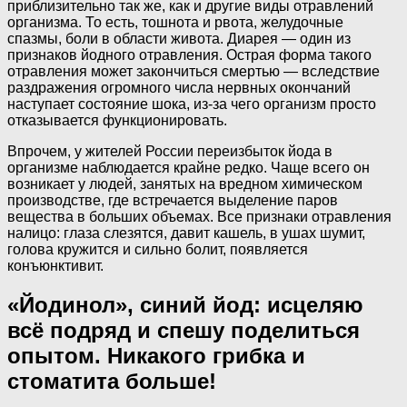
приблизительно так же, как и другие виды отравлений
организма. То есть, тошнота и рвота, желудочные
спазмы, боли в области живота. Диарея — один из
признаков йодного отравления. Острая форма такого
отравления может закончиться смертью — вследствие
раздражения огромного числа нервных окончаний
наступает состояние шока, из-за чего организм просто
отказывается функционировать.
Впрочем, у жителей России переизбыток йода в
организме наблюдается крайне редко. Чаще всего он
возникает у людей, занятых на вредном химическом
производстве, где встречается выделение паров
вещества в больших объемах. Все признаки отравления
налицо: глаза слезятся, давит кашель, в ушах шумит,
голова кружится и сильно болит, появляется
конъюнктивит.
«Йодинол», синий йод: исцеляю
всё подряд и спешу поделиться
опытом. Никакого грибка и
стоматита больше!