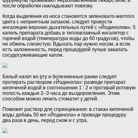
фурункулы промывают неразбавленным лекарством, а
после обработки накладывают повязку.
Когда выделения из носа становятся зеленовато-желтого
цвета с неприятным запахом, следует провести
ингаляцию верхних дыхательных путей с «Йодинолом». 5
капель препарата добавь в тепловлажный ингалятор с
горячей водой (температура воды до 60 градусов), чтобы
не обжечь слизистую. Вдыхать пар нужно носом, а если
есть заложенность, перед процедурой лучше закапать
сосудосуживающие капли.
Белый налет во рту и болезненные ранки следует
протирать раствором «Йодинола»: разведи препарат
кипяченой водой в соотношении 1 : 2 и протирай ротовую
полость каждые 2–3 часа до выздоровления. Этим
способом можно лечить стоматит у детей.
Поможет раствор для спринцевания: в стакан кипяченой
воды добавь 50 мл «Йодинола» и проводи процедуру
два раза в день, перед сном и с утра.