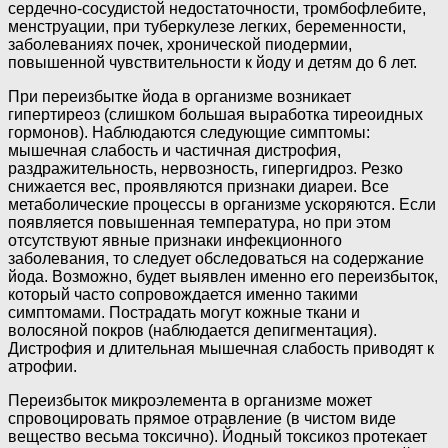
сердечно-сосудистой недостаточности, тромбофлебите,
менструации, при туберкулезе легких, беременности,
заболеваниях почек, хронической пиодермии,
повышенной чувствительности к йоду и детям до 6 лет.
При переизбытке йода в организме возникает
гипертиреоз (слишком большая выработка тиреоидных
гормонов). Наблюдаются следующие симптомы:
мышечная слабость и частичная дистрофия,
раздражительность, нервозность, гипергидроз. Резко
снижается вес, проявляются признаки диареи. Все
метаболические процессы в организме ускоряются. Если
появляется повышенная температура, но при этом
отсутствуют явные признаки инфекционного
заболевания, то следует обследоваться на содержание
йода. Возможно, будет выявлен именно его переизбыток,
который часто сопровождается именно такими
симптомами. Пострадать могут кожные ткани и
волосяной покров (наблюдается депигментация).
Дистрофия и длительная мышечная слабость приводят к
атрофии.
Переизбыток микроэлемента в организме может
спровоцировать прямое отравление (в чистом виде
вещество весьма токсично). Йодный токсикоз протекает