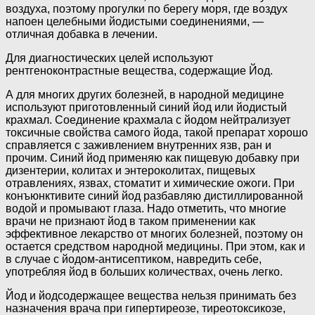
воздуха, поэтому прогулки по берегу моря, где воздух
напоен целебными йодистыми соединениями, —
отличная добавка в лечении.
Для диагностических целей используют
рентгеноконтрастные вещества, содержащие Йод.
А для многих других болезней, в народной медицине
используют приготовленный синий йод или йодистый
крахмал. Соединение крахмала с йодом нейтрализует
токсичные свойства самого йода, такой препарат хорошо
справляется с заживлением внутренних язв, ран и
прочим. Синий йод применяю как пищевую добавку при
дизентерии, колитах и энтероколитах, пищевых
отравлениях, язвах, стоматит и химические ожоги. При
конъюнктивите синий йод разбавляю дистиллированной
водой и промывают глаза. Надо отметить, что многие
врачи не признают йод в таком применении как
эффективное лекарство от многих болезней, поэтому он
остается средством народной медицины. При этом, как и
в случае с йодом-антисептиком, навредить себе,
употребляя йод в больших количествах, очень легко.
Йод и йодсодержащее вещества нельзя принимать без
назначения врача при гипертиреозе, тиреотоксикозе,