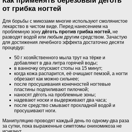
Как применять берёзовый дёготь
от грибка ногтей
Для борьбы с микозами многие используют смолянистое
лекарство в чистом виде. Перед нанесением на
проблемную зону
дёготь против грибка ногтей,
не
разводят водой или любым другим средством. Зачастую
для достижения лечебного эффекта достаточно десяти
процедур:
50 г хозяйственного мыла трут на тёрке и
добавляют в два литра горячей воды;
в ванночку опускают стопы на 15 минут;
когда кожа распарится, её очищают пемзой, а ногти
обрезают как можно сильнее;
после просушивания конечностей ногтевые
пластины подпиливают пилочкой;
наносят дёготь на проблемные зоны;
надевают носки и выдерживают два часа;
после средство смывают прохладной водой и
просушивают ноги.
Манипуляцию проводят каждый день по одному-два раза
за сутки, пока выраженные симптомы онихомикоза не
исчезнут.