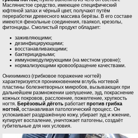
Маслянистое средство, имеющее специфический
юфтяной запах и чёрный цвет, получают путём
переработки древесного массива берёзы. В его составе
имеются фенольные соединения, гваякол, крезолы,
фитонциды. Смолистый продукт обладает:
заживляющими;
дезинфицирующими;
восстанавливающими;
бактерицидными;
иммуномодулирующими (на местном уровне);
нормализующими кровообращение качествами.
Онихимикоз (грибковое поражение ногтей)
характеризуется проникновением вглубь ногтевой
пластины болезнетворных микробов, вызывающих при
дальнейшем размножении шелушение, зуд, покраснение
кожных покровов, расслоение, пожелтение, хрупкость
ногтя.
Берёзовый дёготь
работает
против грибка
ногтей,
останавливая патологический процесс. Он
успокаивает раздражённую кожу, убирает зуд и жжение,
купирует воспаление, уничтожает патогены, создаёт
губительные для них условия.