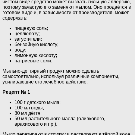
чистом виде средство может вызвать сильную аллергию,
поэтому зачастую его заменяют мылом. Оно продаётся в
готовом виде и, в зависимости от производителя, может
содержать:
пищевую соль;
целлюлозу;
загустители;
бензойную кислоту;
воду;
лимонную кислоту;
натриевые соли.
Мыльно-дегтярный продукт можно сделать
самостоятельно, используя различные компоненты,
усиливающие его лечебное действие.
Рецепт № 1
100 г детского мыла;
100 мл воды;
30 мл дёгтя;
50 мл растительного масла (оливкового,
арахисового и пр.).
Мыло перетирают в стружку и растворяют в тёплой воде.