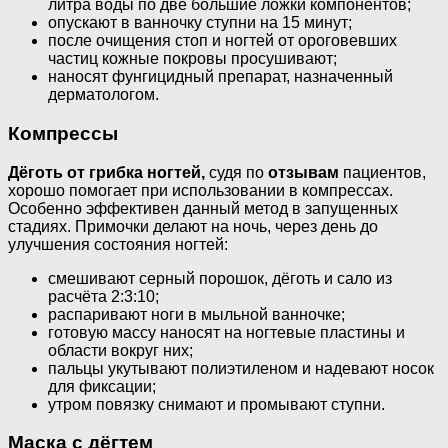
литра воды по две большие ложки компонентов;
опускают в ванночку ступни на 15 минут;
после очищения стоп и ногтей от ороговевших
частиц кожные покровы просушивают;
наносят фунгицидный препарат, назначенный
дерматологом.
Компрессы
Дёготь от грибка ногтей,
судя по
отзывам
пациентов,
хорошо помогает при использовании в компрессах.
Особенно эффективен данный метод в запущенных
стадиях. Примочки делают на ночь, через день до
улучшения состояния ногтей:
смешивают серный порошок, дёготь и сало из
расчёта 2:3:10;
распаривают ноги в мыльной ванночке;
готовую массу наносят на ногтевые пластины и
области вокруг них;
пальцы укутывают полиэтиленом и надевают носок
для фиксации;
утром повязку снимают и промывают ступни.
Маска с дёгтем