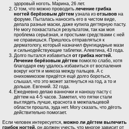
здоровый ноготь. Марина, 26 лет.
О том, что можно проводить
лечение грибка
ногтей берёзовым дёгтем
узнала из
отзывов
на
форуме. Пыталась наносить его в чистом виде,
делала разные маски, даже купила дегтярную пасту.
Не могу похвастаться результатом, так как моя
проблема серьёзная, и простыми средствами с ней
не справишься. Пришлось отправляться к
дерматологу, который назначил фунгицидные мази
и сильнодействующие таблетки. Алевтина, 43 года.
Долго пытался избавиться
от грибка ногтей.
Лечение берёзовым дёгтем
помогло слабо, хотя
благодаря ему удалось избавиться от воспаления
вокруг ногтя и микоза между пальцев. А с
онихомикозом придётся ещё долго бороться,
слышал, что это может затянуться на год, а то и
дольше. Евгений. 32 года.
Ежедневно делаю ванночки и наношу пасту с
дёгтем на 4-5 часов. Заметил, что пятки стали
выглядеть лучше, краснота в межпальцевой
области прошла, зуда нет. Могу сказать, что дёготь
действительно помогает.
Если человек интересуется,
можно ли дёгтем вылечить
грибок ногтей,
он должен учесть, что многое зависит от