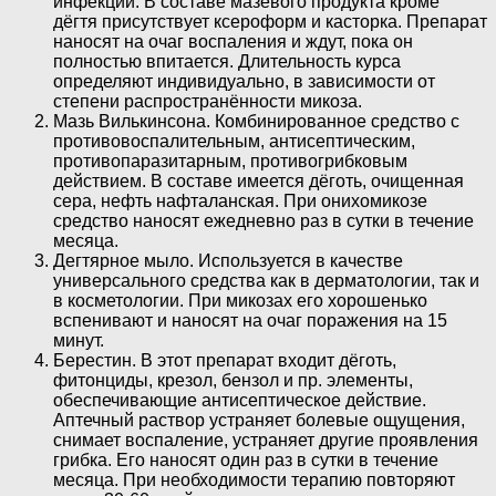
инфекций. В составе мазевого продукта кроме
дёгтя присутствует ксероформ и касторка. Препарат
наносят на очаг воспаления и ждут, пока он
полностью впитается. Длительность курса
определяют индивидуально, в зависимости от
степени распространённости микоза.
Мазь Вилькинсона. Комбинированное средство с
противовоспалительным, антисептическим,
противопаразитарным, противогрибковым
действием. В составе имеется дёготь, очищенная
сера, нефть нафталанская. При онихомикозе
средство наносят ежедневно раз в сутки в течение
месяца.
Дегтярное мыло. Используется в качестве
универсального средства как в дерматологии, так и
в косметологии. При микозах его хорошенько
вспенивают и наносят на очаг поражения на 15
минут.
Берестин. В этот препарат входит дёготь,
фитонциды, крезол, бензол и пр. элементы,
обеспечивающие антисептическое действие.
Аптечный раствор устраняет болевые ощущения,
снимает воспаление, устраняет другие проявления
грибка. Его наносят один раз в сутки в течение
месяца. При необходимости терапию повторяют