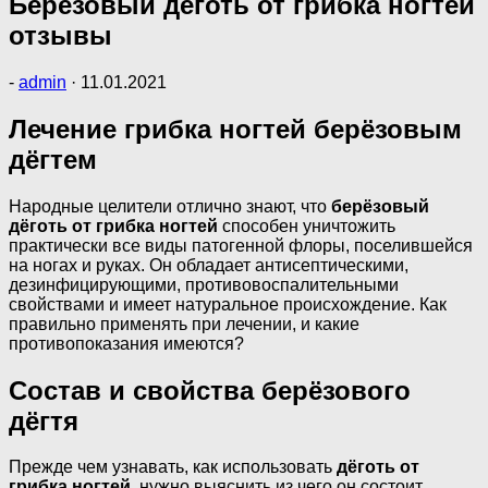
Березовый деготь от грибка ногтей
отзывы
-
admin
·
11.01.2021
Лечение грибка ногтей берёзовым
дёгтем
Народные целители отлично знают, что
берёзовый
дёготь от грибка ногтей
способен уничтожить
практически все виды патогенной флоры, поселившейся
на ногах и руках. Он обладает антисептическими,
дезинфицирующими, противовоспалительными
свойствами и имеет натуральное происхождение. Как
правильно применять при лечении, и какие
противопоказания имеются?
Состав и свойства берёзового
дёгтя
Прежде чем узнавать, как использовать
дёготь от
грибка ногтей,
нужно выяснить из чего он состоит.