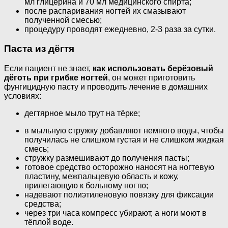
мл глицерина и 70 мл медицинского спирта;
после распаривания ногтей их смазывают
полученной смесью;
процедуру проводят ежедневно, 2-3 раза за сутки.
Паста из дёгтя
Если пациент не знает,
как использовать берёзовый
дёготь при грибке ногтей
, он может приготовить
фунгицидную пасту и проводить лечение в домашних
условиях:
дегтярное мыло трут на тёрке;
в мыльную стружку добавляют немного воды, чтобы
получилась не слишком густая и не слишком жидкая
смесь;
стружку размешивают до получения пасты;
готовое средство осторожно наносят на ногтевую
пластину, межпальцевую область и кожу,
прилегающую к больному ногтю;
надевают полиэтиленовую повязку для фиксации
средства;
через три часа компресс убирают, а ноги моют в
тёплой воде.