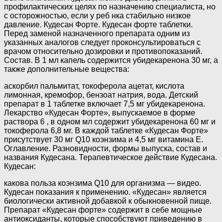
профилактических целях по назначению специалиста, но
с осторожностью, если у реб нка стабильно низкое
давление. Кудесан Форте. Кудесан форте таблетки.
Перед заменой назначенного препарата одним из
указанных аналогов следует проконсультироваться с
врачом относительно дозировки и противопоказаний.
Состав. В 1 мл капель содержится убидекаренона 30 мг, а
также дополнительные вещества:
аскорбил пальмитат, токоферола ацетат, кислота
лимонная, кремофор, бензоат натрия, вода. Детский
препарат в 1 таблетке включает 7,5 мг убидекаренона.
Лекарство «Кудесан Форте», выпускаемое в форме
раствора 6 , в одном мл содержит убидекаренона 60 мг и
токоферола 6,8 мг. В каждой таблетке «Кудесан Форте»
присутствует 30 мг Q10 коэнзима и 4,5 мг витамина Е.
Оглавление. Разновидности, формы выпуска, состав и
названия Кудесана. Терапевтическое действие Кудесана.
Кудесан:
какова польза коэнзима Q10 для организма — видео.
Кудесан показания к применению. «Кудесан» является
биологически активной добавкой к обыкновенной пище.
Препарат «Кудесан форте» содержит в себе мощные
антиоксиданты, которые способствуют приведению в