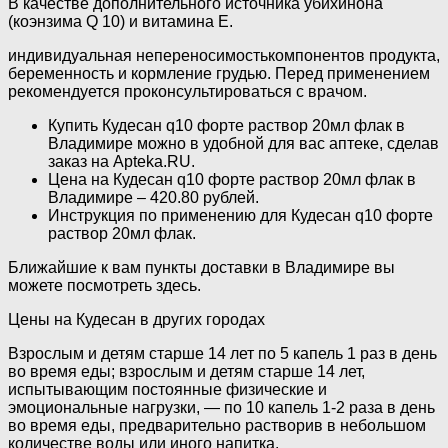
В качестве дополнительного источника убихинона
(коэнзима Q 10) и витамина Е.
индивидуальная непереносимостькомпонентов продукта,
беременность и кормление грудью. Перед применением
рекомендуется проконсультироваться с врачом.
Купить Кудесан q10 форте раствор 20мл флак в
Владимире можно в удобной для вас аптеке, сделав
заказ на Apteka.RU.
Цена на Кудесан q10 форте раствор 20мл флак в
Владимире – 420.80 рублей.
Инструкция по применению для Кудесан q10 форте
раствор 20мл флак.
Ближайшие к вам пункты доставки в Владимире вы
можете посмотреть здесь.
Цены на Кудесан в других городах
Взрослым и детям старше 14 лет по 5 капель 1 раз в день
во время еды; взроcлым и детям старше 14 лет,
испытывающим постоянные физические и
эмоциональные нагрузки, — по 10 капель 1-2 раза в день
во время еды, предварительно растворив в небольшом
количестве воды или иного напитка.