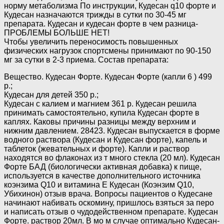
норму метаболизма По инструкции, Кудесан q10 форте и
Кудесан назначаются трижды в сутки по 30-45 мг
препарата. Кудесан и кудесан форте в чем разница-
ПРОБЛЕМЫ БОЛЬШЕ НЕТ!
Чтобы увеличить переносимость повышенных
физических нагрузок спортсмены принимают по 90-150
мг за сутки в 2-3 приема. Состав препарата:
Вещество. Кудесан Форте. Кудесан Форте (капли 6 ) 499
р.;
Кудесан для детей 350 р.;
Кудесан с калием и магнием 361 р. Кудесан решила
принимать самостоятельно, купила Кудесан форте в
каплях. Каковы причины разницы между верхним и
нижним давлением. 28423. Кудесан выпускается в форме
водного раствора (Кудесан и Кудесан форте), капель и
таблеток (жевательных и форте). Капли и раствор
находятся во флаконах из т много стекла (20 мл). Кудесан
Форте БАД (биологически активная добавка) к пище,
используется в качестве дополнительного источника
коэнзима Q10 и витамина Е Кудесан (Коэнзим Q10,
Убихинон) отзыв врача. Вопросы пациентов о Кудесане
начинают набивать оскомину, пришлось взяться за перо
и написать отзыв о чудодейственном препарате. Кудесан
Форте. раствор 20мл. В мо м случае оптимально Кудесан-