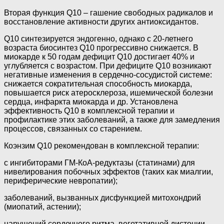
Вторая функция Q10 – гашение свободных радикалов и
восстановление активности других антиоксидантов.
Q10 синтезируется эндогенно, однако с 20-летнего
возраста биосинтез Q10 прогрессивно снижается. В
миокарде к 50 годам дефицит Q10 достигает 40% и
углубляется с возрастом. При дефиците Q10 возникают
негативные изменения в сердечно-сосудистой системе:
снижается сократительная способность миокарда,
повышается риск атеросклероза, ишемической болезни
сердца, инфаркта миокарда и др. Установлена
эффективность Q10 в комплексной терапии и
профилактике этих заболеваний, а также для замедления
процессов, связанных со старением.
Коэнзим Q10 рекомендован в комплексной терапии:
с ингибиторами ГМ-КоА-редуктазы (статинами) для
нивелирования побочных эффектов (таких как миалгии,
периферические невропатии);
заболеваний, вызванных дисфункцией митохондрий
(миопатий, астении);
нарушений сердечного ритма, вегетативной дистонии,