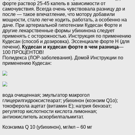
форте раствор 25-45 капель в зависимости от
самочувствия. Всегда очень чувствовала разницу до и
после — такое впечатление, что мотору добавили
мощности, стало легче ходить, работать, а особенно на
даче. При артериальной гипотензии Кудесан Форте и
другие лекарственные формы убихинона следует
применять с осторожностью. Инструкция по применению
Кудесан (способ и дозировка). Эссенциале форте Н (для
печени).
Кудесан и кудесан форте в чем разница
—
100 ПРОЦЕНТОВ!
Полидекса (ЛОР-заболевания). Домой Инструкции по
применению Кудесан:
вода очищенная; эмульгатор макрогол
глицерилгидроксистеарат; убихинон (коэнзим Q1o);
токоферола ацетат (витамин Е); натрия бензоат;
регулятор кислотности кислота лимонная;
антиокислитель аскорбилпальмитат.
Коэнзима Q 10 (убихинон), мг/мл – 60 мг