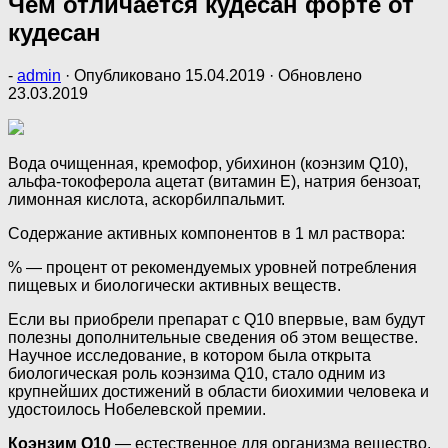
Чем отличается кудесан форте от
кудесан
-
admin
· Опубликовано
15.04.2019
· Обновлено
23.03.2019
Вода очищенная, кремофор, убихинон (коэнзим Q10),
альфа-токоферола ацетат (витамин Е), натрия бензоат,
лимонная кислота, аскорбилпальмит.
Содержание активных компонентов в 1 мл раствора:
% — процент от рекомендуемых уровней потребления
пищевых и биологически активных веществ.
Если вы приобрели препарат с Q10 впервые, вам будут
полезны дополнительные сведения об этом веществе.
Научное исследование, в котором была открыта
биологическая роль коэнзима Q10, стало одним из
крупнейших достижений в области биохимии человека и
удостоилось Нобелевской премии.
Коэнзим Q10
— естественное для организма вещество.