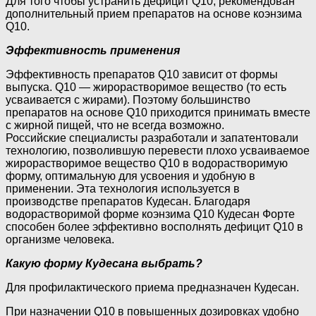
Для того чтобы устранить дефицит Q10, рекомендован
дополнительный прием препаратов на основе коэнзима
Q10.
Эффективность применения
Эффективность препаратов Q10 зависит от формы
выпуска. Q10 — жирорастворимое вещество (то есть
усваивается с жирами). Поэтому большинство
препаратов на основе Q10 приходится принимать вместе
с жирной пищей, что не всегда возможно.
Российские специалисты разработали и запатентовали
технологию, позволившую перевести плохо усваиваемое
жирорастворимое вещество Q10 в водорастворимую
форму, оптимальную для усвоения и удобную в
применении. Эта технология используется в
производстве препаратов Кудесан. Благодаря
водорастворимой форме коэнзима Q10 Кудесан Форте
способен более эффективно восполнять дефицит Q10 в
организме человека.
Какую форму Кудесана выбрать?
Для профилактического приема предназначен Кудесан.
При назначении Q10 в повышенных дозировках удобно