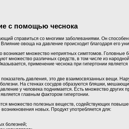
ие с помощью чеснока
гающий справиться со многими заболеваниями. Он способен
е. Влияние овоща на давление происходит благодаря его у
 возникает множество неприятных симптомов. Головные бол
уют множество различных средств, в том числе из народно
Оказывается, применение чеснока при гипертонии является
а показатель давления, это две взаимосвязанных вещи. Н
 болезни. На стенках сосудов образуются бляшки, мешающи
 давление у человека поднимается. Есть множество других
является главным фактором гипертонии.
тся множество полезных веществ, содействующих повышен
возникновения новых. Продукт употребляется для:
ых болезней;