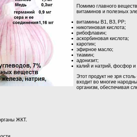
Помимо главного вещества
витаминов и полезных эл
витамины В1, В3, РР;
никотиновая кислота;
рибофлавин;
аскорбиновая кислота;
каротин;
эфирное масло;
тиамин;
адонизит;
калий и натрий, фосфор и 
Этот продукт не зря стол
входит во многие народны
организм, обеспечивая с
органы ЖКТ.
ости.