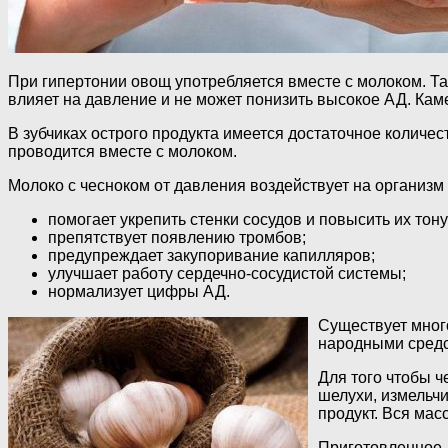
При гипертонии овощ употребляется вместе с молоком. Та
влияет на давление и не может понизить высокое АД. Ка
В зубчиках острого продукта имеется достаточное количе
проводится вместе с молоком.
Молоко с чесноком от давления воздействует на организ
помогает укрепить стенки сосудов и повысить их тону
препятствует появлению тромбов;
предупреждает закупоривание капилляров;
улучшает работу сердечно-сосудистой системы;
нормализует цифры АД.
Существует мног
народными средс
Для того чтобы ч
шелухи, измельч
продукт. Вся ма
Приготовленное л