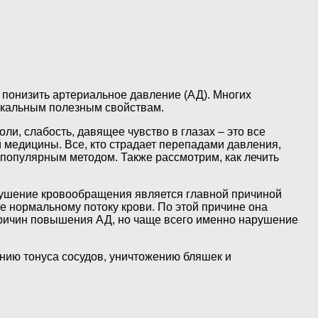
 понизить артериальное давление (АД). Многих
никальным полезным свойствам.
и, слабость, давящее чувство в глазах – это все
й медицины. Все, кто страдает перепадами давления,
 популярным методом. Также рассмотрим, как лечить
арушение кровообращения является главной причиной
е нормальному потоку крови. По этой причине она
 причин повышения АД, но чаще всего именно нарушение
ию тонуса сосудов, уничтожению бляшек и