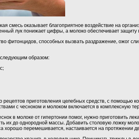
кая смесь оказывает благоприятное воздействие на органи
менный лук понижает цифры, а молоко обеспечивает защиту
ство фитонцидов, способных вызвать раздражение, ожог сл
м следующим образом:
с;
о рецептов приготовления целебных средств, с помощью к
твами с чесноком и молоком включается в комплексную те
еснок в молоке от гипертонии помог, нужно приготовить лек
ить их до однородной массы. Добавить столовую ложку мол
сса хорошо перемешивается, настаивается на протяжении дв
екарство хранить в холодильнике. Принимать трижды в ден