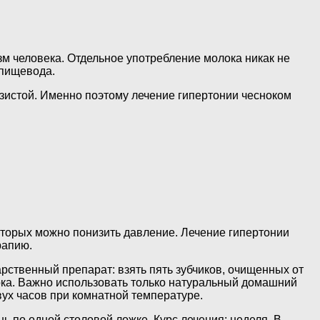
зм человека. Отдельное употребление молока никак не
 пищевода.
изистой. Именно поэтому лечение гипертонии чесноком
оторых можно понизить давление. Лечение гипертонии
рапию.
арственный препарат: взять пять зубчиков, очищенных от
ока. Важно использовать только натуральный домашний
ух часов при комнатной температуре.
ь по одной столовой ложке. Курс лечения: неделя. В