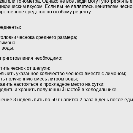
азатели тонометра. Однако не все люди могут употреблять ег
цифическим вкусом. Если вы не являетесь ценителем чесно
арственное средство по особому рецепту.
редиенты:
головки чеснока среднего размера;
лимона;
 воды.
 приготовления необходимо:
тить чеснок от шелухи;
льчить указанное количество чеснока вместе с лимоном;
ть полученную смесь литром воды;
авить настояться в прохладное место на сутки;
едить и хранить полученный настой в холодильнике.
чение 3 недель пить по 50 г напитка 2 раза в день после еды