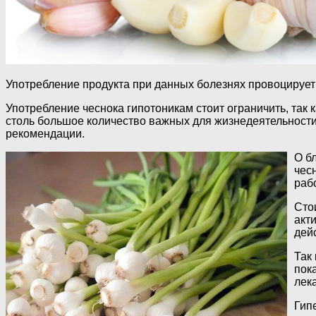
Употребление продукта при данных болезнях провоцирует
Употребление чеснока гипотоникам стоит ограничить, так 
столь большое количество важных для жизнедеятельности
рекомендации.
О б
чес
раб
Сто
акт
дей
Так
пок
лек
Гип