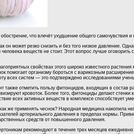
 обострение, что влечёт ухудшение общего самочувствия и
как он может резко снизить и без того низкое давление. Од
 человека веществ не стоит. Этот вопрос лучше оговорить
лагоприятных свойствах этого широко известного растения 
нок помогает организму бороться с варикозным расширение
оту всех систем — это подтверждено исследованиями учены
ит также отметить пользу фитонцидов, входящих в состав 
ивизируют кровоток. Более того, фитонциды делают стенки 
ствие всех активных веществ в комплексе способствует ум
 как же применять чеснок? Народная медицина накопила н
азателей артериального давления в пределах нормы. Прив
арственных средств от повышенного давления.
ертоникам рекомендуют в течение трех месяцев ежедневно 