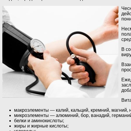
Чесн
дейс
пон
Несм
пола
сред
В со
виру
Взаи
прос
Еже
зас
доба
Вита
макроэлементы — калий, кальций, кремний, магний, н
микроэлементы — алюминий, бор, ванадий, германий, ж
белки и аминокислоты;
жиры и жирные кислоты;