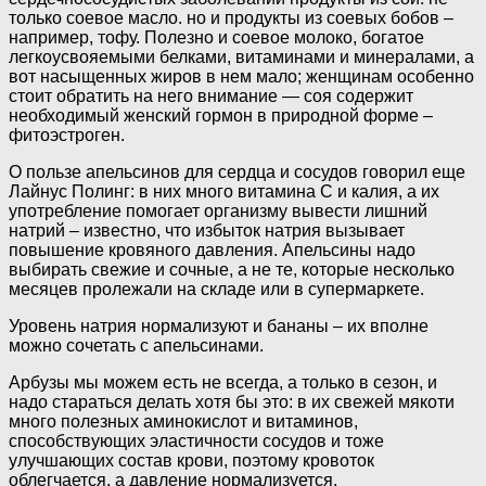
только соевое масло. но и продукты из соевых бобов –
например, тофу. Полезно и соевое молоко, богатое
легкоусвояемыми белками, витаминами и минералами, а
вот насыщенных жиров в нем мало; женщинам особенно
стоит обратить на него внимание — соя содержит
необходимый женский гормон в природной форме –
фитоэстроген.
О пользе апельсинов для сердца и сосудов говорил еще
Лайнус Полинг: в них много витамина С и калия, а их
употребление помогает организму вывести лишний
натрий – известно, что избыток натрия вызывает
повышение кровяного давления. Апельсины надо
выбирать свежие и сочные, а не те, которые несколько
месяцев пролежали на складе или в супермаркете.
Уровень натрия нормализуют и бананы – их вполне
можно сочетать с апельсинами.
Арбузы мы можем есть не всегда, а только в сезон, и
надо стараться делать хотя бы это: в их свежей мякоти
много полезных аминокислот и витаминов,
способствующих эластичности сосудов и тоже
улучшающих состав крови, поэтому кровоток
облегчается, а давление нормализуется.