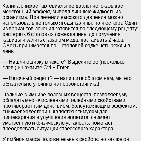
Калина снижает артериальное давление, оказывает
мочегонный эффект, выводя лишнюю жидкость из
организма. При лечении высокого давления можно
использовать не только ягоды калины, но и ее кору. Один
из вариантов лечения готовится по следующему рецепту:
растереть 6 столовых ложек калины до получения
кашицы и залить стаканом меда, настаивать 2 часа.
Смесь принимается по 1 столовой лодке четырежды в
день.
— Нашли ошибку в тексте? Выделите ее (несколько
слов!) и нажмите Ctrl + Enter
— Неточный рецепт? — напишите об этом нам, мы его
обязательно уточним из первоисточника!
Наличие в имбире полезных веществ, позволяет уму
обладать многочисленными целебными свойствами:
противорвотным действием, болеутоляющим эффектом,
снижает холестерин, является стимулом для
пищеварения и улучшения аппетита, снимает
умственную и физическую усталость, помогает
преодолевать ситуации стрессового характера.
У имбиря масса положительных свойств, но как же он