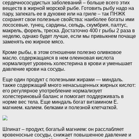
сердечнососудистых заболеваний – больше всего этих
веществ в жирной морской рыбе. Готовить рыбу надо на
пару, запекать ее в духовке или на гриле – так ПНЖК
сохранят свои полезные свойства: наиболее богаты ими
лососевые, тунец, сардины, сельдь, скумбрия, палтус,
макрель, форель, треска. Достаточно 400 г рыбы 2 раза в
неделю, однако будет лучше, если мы привыкнем почаще
заменять ею жирное мясо.
Кроме рыбы, в этом отношении полезно оливковое
масло. содержащаяся в нем олеиновая кислота
нормализует уровень холестерина в крови и уменьшает
давление крови на сосуды.
Еще один продукт с полезными жирами — миндаль.
также содержащий много ненасыщенных жирных кислот:
его регулярное употребление нормализует
холестериновый баланс и помогает поддерживать в
норме вес тела. Еще миндаль богат витамином Е.
магнием. калием. белками и полезной клетчаткой.
Шпинат – продукт, богатый магнием: он расслабляет
кровеносные сосуды, снижает повышенное давление и