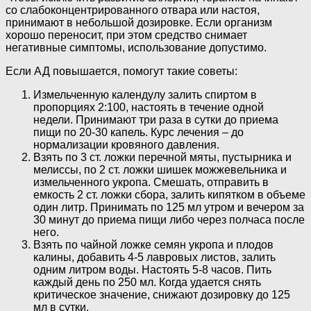
со слабоконцентрированного отвара или настоя,
принимают в небольшой дозировке. Если организм
хорошо переносит, при этом средство снимает
негативные симптомы, использование допустимо.
Если АД повышается, помогут такие советы:
Измельченную календулу залить спиртом в
пропорциях 2:100, настоять в течение одной
недели. Принимают три раза в сутки до приема
пищи по 20-30 капель. Курс лечения – до
нормализации кровяного давления.
Взять по 3 ст. ложки перечной мяты, пустырника и
мелиссы, по 2 ст. ложки шишек можжевельника и
измельченного укропа. Смешать, отправить в
емкость 2 ст. ложки сбора, залить кипятком в объеме
один литр. Принимать по 125 мл утром и вечером за
30 минут до приема пищи либо через полчаса после
него.
Взять по чайной ложке семян укропа и плодов
калины, добавить 4-5 лавровых листов, залить
одним литром воды. Настоять 5-8 часов. Пить
каждый день по 250 мл. Когда удается снять
критическое значение, снижают дозировку до 125
мл в сутки.