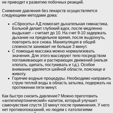
не приводит к развитию побочных реакций.
Снижение давления без лекарств осуществляется
следующими методами дома:
«Сбросить» АД помогает дыхательная гимнастика.
Больной делает глубокий вдох, после медленно
выдыхает – считает до 10. На счет 9-10 задержать
дыхание на предельное время, после выдохнуть,
повторить все снова. Манипуляция в общей
сложности занимает не больше 3 минут.
С помощью массажа можно нормализовать
значения. Для этого массируют тело посредством
поглаживающих и растирающих движений (нельзя
хлопать, щипать, постукивать и т.д.). Особое
внимание уделяется шейной области, пояснице и
животу.
Горячие водные процедуры. Необходимо направить
струю теплой воды в область затылка, подержать на
протяжении пяти минут.
Как быстро снизить давление? Можно приготовить
«антигипертонический» напиток, который улучшит
самочувствие спустя 10 минут после применения. У него
нет противопоказаний, но людям с патологиями