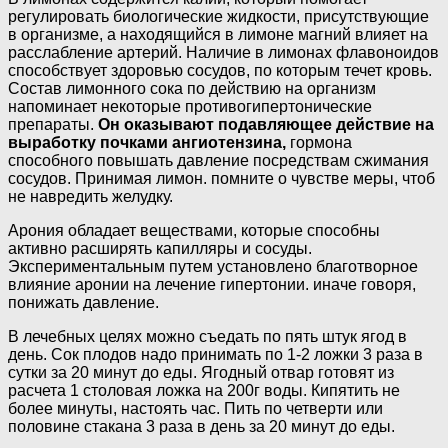
регулировать биологические жидкости, присутствующие
в организме, а находящийся в лимоне магний влияет на
расслабление артерий. Наличие в лимонах флавоноидов
способствует здоровью сосудов, по которым течет кровь.
Состав лимонного сока по действию на организм
напоминает некоторые противогипертонические
препараты.
Он оказывают подавляющее действие на
выработку почками ангиотензина,
гормона
способного повышать давление посредствам сжимания
сосудов. Принимая лимон. помните о чувстве меры, чтоб
не навредить желудку.
Арония обладает веществами, которые способны
активно расширять капилляры и сосуды.
Экспериментальным путем установлено благотворное
влияние аронии на лечение гипертонии. иначе говоря,
понижать давление.
В лечебных целях можно съедать по пять штук ягод в
день. Сок плодов надо принимать по 1-2 ложки 3 раза в
сутки за 20 минут до еды. Ягодный отвар готовят из
расчета 1 столовая ложка на 200г воды. Кипятить не
более минуты, настоять час. Пить по четверти или
половине стакана 3 раза в день за 20 минут до еды.