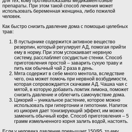
для тех, кому противопоказаны медикаментозные
препараты. При этом такой способ лечения может
использовать беременная женщина, либо пожилой
человек.
Как быстро снизить давление дома с помощью целебных
трав:
В пустырнике содержится активное вещество
резерпин, который регулирует АД, помогая прийти
ему в норму. При этом успокаивает нервную
систему, расслабляет сосудистые стенки. Способ
приготовления простой – заварить сухую траву и
пить как обычный чай 2 раза в день.
Мята содержит в себе много ментола, вследствие
чего, она может помочь при нервной возбудимости,
которая сопровождается скачками АД. Чашка чая с
мятой, в которую добавить ломтик лимона, поможет
снизить давление и облегчить самочувствие дома.
Цикорий – уникальное растение, которое можно
использовать при гипертонии и гипотонии. Напиток
из цикория дает тонизирующий эффект, им можно
заменить обычный кофе. Способ приготовления – 5
грамм измельченного корня залить водой, настоять.
Если у человека давление превышает 150/95, то ему