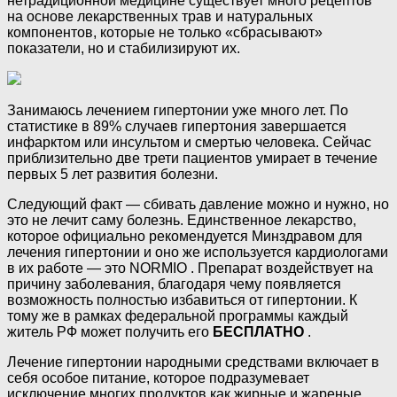
нетрадиционной медицине существует много рецептов
на основе лекарственных трав и натуральных
компонентов, которые не только «сбрасывают»
показатели, но и стабилизируют их.
Занимаюсь лечением гипертонии уже много лет. По
статистике в 89% случаев гипертония завершается
инфарктом или инсультом и смертью человека. Сейчас
приблизительно две трети пациентов умирает в течение
первых 5 лет развития болезни.
Следующий факт — сбивать давление можно и нужно, но
это не лечит саму болезнь. Единственное лекарство,
которое официально рекомендуется Минздравом для
лечения гипертонии и оно же используется кардиологами
в их работе — это NORMIO . Препарат воздействует на
причину заболевания, благодаря чему появляется
возможность полностью избавиться от гипертонии. К
тому же в рамках федеральной программы каждый
житель РФ может получить его
БЕСПЛАТНО
.
Лечение гипертонии народными средствами включает в
себя особое питание, которое подразумевает
исключение многих продуктов как жирные и жареные