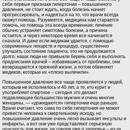
себя первые признаки гипертонии – повышенного
давления, не стоит ждать, когда болезнь начнет
прогрессировать, и надеяться на то, что врачи всегда
окажут помощь. Разумеется, медицина нам старается
помочь, но помощь эта всегда временная: лечение
обычно устраняет симптомы болезни, а причина
остается, и через некоторое время все начинается
сначала. И даже если медикам удается, с помощью
современных лекарств и процедур, существенно
улучшить состояние пациента, это не продолжается
долго: наши люди не привыкли беречь себя и выполнять
предписания врачей – избавившись от проблемы, они
возвращаются к прежней жизни, а потом обвиняют
медиков, которые их «плохо вылечили».
Повышенное давление все чаще проявляется у людей,
которым не исполнилось и 40 лет, а те, кто курит и
употребляет спиртное – сегодня это делают
подавляющее большинство мужчин и очень многие
женщины, — «дожидаются» гипертонии еще раньше.
Врачи считают, что сама по себе гипертония не может
привести человека к смертельному исходу, но
повышенное давление очень легко вызывает инсульты и
инфаркты, а вот они уже представляют серьезную
опасность для жизни, не говоря уже о здоровье – из-за