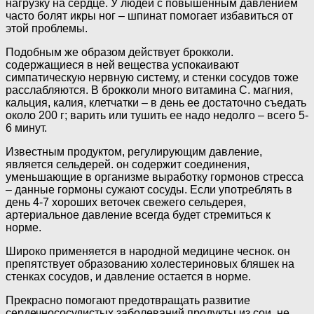
нагрузку на сердце. У людей с повышенным давлением
часто болят икры ног – шпинат помогает избавиться от
этой проблемы.
Подобным же образом действует брокколи.
содержащиеся в ней вещества успокаивают
симпатическую нервную систему, и стенки сосудов тоже
расслабляются. В брокколи много витамина С. магния,
кальция, калия, клетчатки – в день ее достаточно съедать
около 200 г; варить или тушить ее надо недолго – всего 5-
6 минут.
Известным продуктом, регулирующим давление,
является сельдерей. он содержит соединения,
уменьшающие в организме выработку гормонов стресса
– данные гормоны сужают сосуды. Если употреблять в
день 4-7 хороших веточек свежего сельдерея,
артериальное давление всегда будет стремиться к
норме.
Широко применяется в народной медицине чеснок. он
препятствует образованию холестериновых бляшек на
стенках сосудов, и давление остается в норме.
Прекрасно помогают предотвращать развитие
сердечнососудистых заболеваний продукты из сои. не