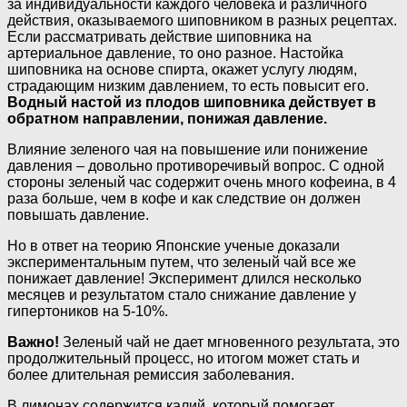
за индивидуальности каждого человека и различного
действия, оказываемого шиповником в разных рецептах.
Если рассматривать действие шиповника на
артериальное давление, то оно разное. Настойка
шиповника на основе спирта, окажет услугу людям,
страдающим низким давлением, то есть повысит его.
Водный настой из плодов шиповника действует в
обратном направлении, понижая давление.
Влияние зеленого чая на повышение или понижение
давления – довольно противоречивый вопрос. С одной
стороны зеленый час содержит очень много кофеина, в 4
раза больше, чем в кофе и как следствие он должен
повышать давление.
Но в ответ на теорию Японские ученые доказали
экспериментальным путем, что зеленый чай все же
понижает давление! Эксперимент длился несколько
месяцев и результатом стало снижание давление у
гипертоников на 5-10%.
Важно!
Зеленый чай не дает мгновенного результата, это
продолжительный процесс, но итогом может стать и
более длительная ремиссия заболевания.
В лимонах содержится калий, который помогает