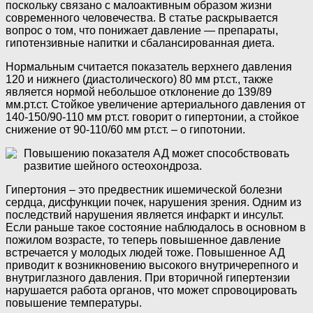
поскольку связано с малоактивным образом жизни
современного человечества. В статье раскрывается
вопрос о том, что понижает давление — препараты,
гипотензивные напитки и сбалансированная диета.
Нормальным считается показатель верхнего давления
120 и нижнего (диастолического) 80 мм рт.ст., также
является нормой небольшое отклонение до 139/89
мм.рт.ст. Стойкое увеличение артериального давления от
140-150/90-110 мм рт.ст. говорит о гипертонии, а стойкое
снижение от 90-110/60 мм рт.ст. – о гипотонии.
Повышению показателя АД может способствовать
развитие шейного остеохондроза.
Гипертония – это предвестник ишемической болезни
сердца, дисфункции почек, нарушения зрения. Одним из
последствий нарушения является инфаркт и инсульт.
Если раньше такое состояние наблюдалось в основном в
пожилом возрасте, то теперь повышенное давление
встречается у молодых людей тоже. Повышенное АД
приводит к возникновению высокого внутричерепного и
внутриглазного давления. При вторичной гипертензии
нарушается работа органов, что может спровоцировать
повышение температуры.