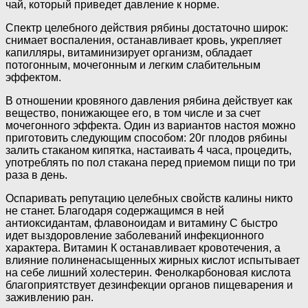
чай, который приведет давление к норме.
Спектр целебного действия рябины достаточно широк:
снимает воспаления, останавливает кровь, укрепляет
капилляры, витаминизирует организм, обладает
потогонным, мочегонным и легким слабительным
эффектом.
В отношении кровяного давления рябина действует как
вещество, понижающее его, в том числе и за счет
мочегонного эффекта. Один из вариантов настоя можно
приготовить следующим способом: 20г плодов рябины
залить стаканом кипятка, настаивать 4 часа, процедить,
употреблять по пол стакана перед приемом пищи по три
раза в день.
Оспаривать репутацию целебных свойств калины никто
не станет. Благодаря содержащимся в ней
антиоксидантам, флавоноидам и витамину С быстро
идет выздоровление заболеваний инфекционного
характера. Витамин К останавливает кровотечения, а
влияние полиненасыщенных жирных кислот испытывает
на себе лишний холестерин. Фенолкарбоновая кислота
благоприятствует дезинфекции органов пищеварения и
заживлению ран.