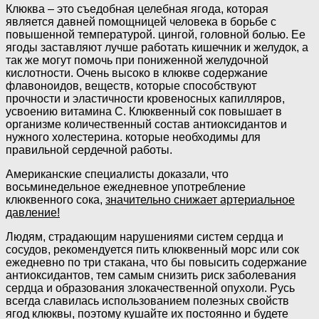
Клюква – это съедобная целебная ягода, которая
является давней помощницей человека в борьбе с
повышенной температурой. цингой, головной болью. Ее
ягоды заставляют лучше работать кишечник и желудок, а
так же могут помочь при пониженной желудочной
кислотности. Очень высоко в клюкве содержание
флавоноидов, веществ, которые способствуют
прочности и эластичности кровеносных капилляров,
усвоению витамина С. Клюквенный сок повышает в
организме количественный состав антиоксидантов и
нужного холестерина. которые необходимы для
правильной сердечной работы.
Американские специалисты доказали, что
восьминедельное ежедневное употребление
клюквенного сока,
значительно снижает артериальное
давление!
Людям, страдающим нарушениями систем сердца и
сосудов, рекомендуется пить клюквенный морс или сок
ежедневно по три стакана, что бы повысить содержание
антиоксидантов, тем самым снизить риск заболевания
сердца и образования злокачественной опухоли. Русь
всегда славилась использованием полезных свойств
ягод клюквы, поэтому кушайте их постоянно и будете