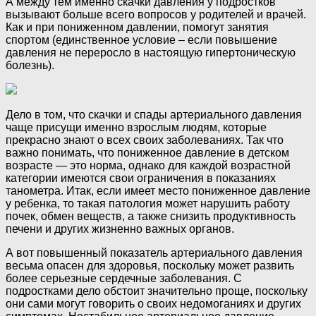
А между тем именно скачки давления у подростков
вызывают больше всего вопросов у родителей и врачей.
Как и при пониженном давлении, помогут занятия
спортом (единственное условие – если повышение
давления не переросло в настоящую гипертоническую
болезнь).
Дело в том, что скачки и спады артериального давления
чаще присущи именно взрослым людям, которые
прекрасно знают о всех своих заболеваниях. Так что
важно понимать, что пониженное давление в детском
возрасте — это норма, однако для каждой возрастной
категории имеются свои ограничения в показаниях
танометра. Итак, если имеет место пониженное давление
у ребенка, то такая патология может нарушить работу
почек, обмен веществ, а также снизить продуктивность
печени и других жизненно важных органов.
А вот повышенный показатель артериального давления
весьма опасен для здоровья, поскольку может развить
более серьезные сердечные заболевания. С
подростками дело обстоит значительно проще, поскольку
они сами могут говорить о своих недомоганиях и других