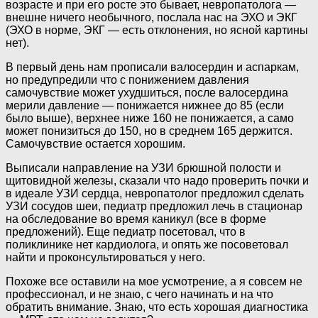
возрасте и при его росте это бывает, невропатолога —
внешне ничего необычного, послала нас на ЭХО и ЭКГ
(ЭХО в норме, ЭКГ — есть отклонения, но ясной картины
нет).
В первый день нам прописали валосердин и аспаркам,
но предупредили что с понижением давления
самочувствие может ухудшиться, после валосердина
мерили давление — понижается нижнее до 85 (если
было выше), верхнее ниже 160 не понижается, а само
может понизиться до 150, но в среднем 165 держится.
Самочувствие остается хорошим.
Выписали направление на УЗИ брюшной полости и
щитовидной железы, сказали что надо проверить почки и
в идеале УЗИ сердца, невропатолог предложил сделать
УЗИ сосудов шеи, педиатр предложил лечь в стационар
на обследование во время каникул (все в форме
предложений). Еще педиатр посетовал, что в
поликлинике нет кардиолога, и опять же посоветовал
найти и проконсультироваться у него.
Похоже все оставили на мое усмотрение, а я совсем не
профессионал, и не знаю, с чего начинать и на что
обратить внимание. Знаю, что есть хорошая диагностика