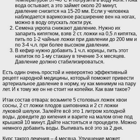
вода остывает, а это займет около 20 минут,
давление снизится на 15-20 мм. Если у человека
наблюдается варикозное расширение вен на ногах,
можно в воду опускать локти рук.
Семена укропа снижают давление. Нужно их
запарить кипятком, взяв 2 ст. ложки на 0,5 л кипятка,
пить по 1-2 чайные ложки при давлении до 200 мм и
по 3-4 ч.л. при более высоком давлении.
В кефир нужно добавить 1 ч.л. корицы, пить этот
напиток по 1-му стакану в течение 3-х месяцев.
Давление должно стабилизироваться.
Есть один очень простой и невероятно эффективный
рецепт народной медицины, который поможет привести
артериальное давление в норму, ну как минимум на пару
лет. И к тому же он не стоит ни копейки. Как вам такое?
Итак состав отвара: возьмите 5 столовых ложек хвои
сосны, 2 ст ложки плодов шиповника и 2 ст ложки
луковой шелухи. Залейте всё это 1 литром холодной
воды, доведите до кипения и варите на малом огне под
крышкой 10 минут. Дайте настояться и процедите. Можно
немного добавить воды. Выпивать всё это за 2 дня.
Курс такого лечения – 4 месяца. Улучшение может