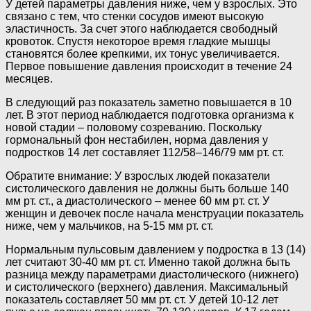
У детей параметры давления ниже, чем у взрослых. Это
связано с тем, что стенки сосудов имеют высокую
эластичность. За счет этого наблюдается свободный
кровоток. Спустя некоторое время гладкие мышцы
становятся более крепкими, их тонус увеличивается.
Первое повышение давления происходит в течение 24
месяцев.
В следующий раз показатель заметно повышается в 10
лет. В этот период наблюдается подготовка организма к
новой стадии – половому созреванию. Поскольку
гормональный фон нестабилен, норма давления у
подростков 14 лет составляет 112/58–146/79 мм рт. ст.
Обратите внимание: У взрослых людей показатели
систолического давления не должны быть больше 140
мм рт. ст., а диастолического – менее 60 мм рт. ст. У
женщин и девочек после начала менструации показатель
ниже, чем у мальчиков, на 5-15 мм рт. ст.
Нормальным пульсовым давлением у подростка в 13 (14)
лет считают 30-40 мм рт. ст. Именно такой должна быть
разница между параметрами диастолического (нижнего)
и систолического (верхнего) давления. Максимальный
показатель составляет 50 мм рт. ст. У детей 10-12 лет