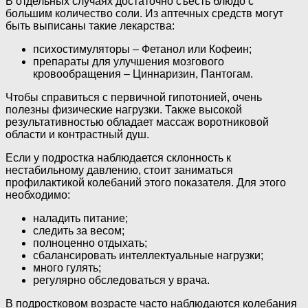
В отдельных случаях достаточно съесть блюдо с
большим количество соли. Из аптечных средств могут
быть выписаны такие лекарства:
психостимуляторы – Фетанол или Кофеин;
препараты для улучшения мозгового
кровообращения – Циннаризин, Пантогам.
Чтобы справиться с первичной гипотонией, очень
полезны физические нагрузки. Также высокой
результативностью обладает массаж воротниковой
области и контрастный душ.
Если у подростка наблюдается склонность к
нестабильному давлению, стоит заниматься
профилактикой колебаний этого показателя. Для этого
необходимо:
наладить питание;
следить за весом;
полноценно отдыхать;
сбалансировать интеллектуальные нагрузки;
много гулять;
регулярно обследоваться у врача.
В подростковом возрасте часто наблюдаются колебания