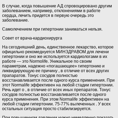
В случае, когда повышение АД спровоцировано другим
заболеванием, например, отклонениями в работе
сердца, лечить придется в первую очередь это
заболевание.
Самолечением при гипертонии заниматься нельзя.
Совет от врача-кардиохирурга
На сегодняшний день, единственное лекарство, которое
официльно рекомеднуется МИНЗДРАВОМ для лечени
гипертонии и оно же используется кардиологами в их
работе — это Normolife. Уникальное по своим
параметрам, надежно «погашающее» гипертонию и
ликвидирующую ее причину , в отличие от всех других
прапаратов. Тонус сосудов полностью
восстанавливается после одного курса применения. При
этот Normalife эффективен на любой стадии гипертонии.
Речь идет о , в отличие от всех иных препаратов. Тонус
сосудов полностью восстанавливается после одного
курса применения. При этом Normalife эффективен на
любой стадии гипертонии. 75-77% вылеченных . У всех
остальных ситуация просто стабилизируется.
При повышенном давлении нужно немедленно показать