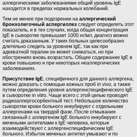
аллергическими заболеваниями общий уровень IgE
находится в пределах нормальных колебаний.
Тем не менее при подозрении на
аллергический
бронхолегочный аспергиллез
следует определять этот
показатель, и в тех случаях, когда общая концентрация
IgE в сыворотке превышает 1000 нг/мл, диагноз можно
считать доказанным. У таких больных целесообразно
длительно следить за уровнем IgE, так как при
адекватной терапии он может снижаться, но при
обострениях вновь возрастать. Общее содержание IgE в
крови повышено и при некоторых неаллергических
заболеваниях.
Присутствие IgE
, специфичного для данного аллергена,
можно доказать с помощью кожных проб in vivo, а также
путем определения уровня аллергенспецифического IgE
в сыворотке in vitro. Чаще всего с этой целью проводят
радиоаллергосорбентный тест. Небольшое количество
сыворотки крови больного инкубируют с отдельными
аллергенами на твердой фазе. После отмывания
связанный с аллергеном IgE больного инкубируют с
мечеными антителами к IgE человека, которые
взаимодействуют с аллергенспецифическим IgE
больного. Избыток меченых антител умывают и по