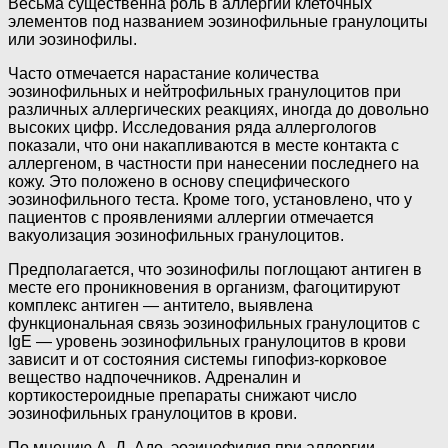
Весьма существенна роль в аллергии клеточных
элементов под названием эозинофильные гранулоциты
или эозинофилы.
Часто отмечается нарастание количества
эозинофильных и нейтрофильных гранулоцитов при
различных аллергических реакциях, иногда до довольно
высоких цифр. Исследования ряда аллергологов
показали, что они накапливаются в месте контакта с
аллергеном, в частности при нанесении последнего на
кожу. Это положено в основу специфического
эозинофильного теста. Кроме того, установлено, что у
пациентов с проявлениями аллергии отмечается
вакуолизация эозинофильных гранулоцитов.
Предполагается, что эозинофилы поглощают антиген в
месте его проникновения в организм, фагоцитируют
комплекс антиген — антитело, выявлена
функциональная связь эозинофильных гранулоцитов с
IgE — уровень эозинофильных гранулоцитов в крови
зависит и от состояния системы гипофиз-корковое
вещество надпочечников. Адреналин и
кортикостероидные препараты снижают число
эозинофильных гранулоцитов в крови.
По мнению А. Д. Адо, эозинофилия при аллергии