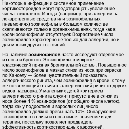
Некоторые инфекции и системное применение
кортикостероидов могут предотвращать увеличение
числа этих клеток. Иногда (например, при аллергии на
лекарственные средства или эозинофильных
пневмониях) эозинофилы в большом количестве
скапливаются только в органах-мишенях, тогда как в
крови эозинофилия отсутствует. Возрастание числа
эозинофилов характерно не только для аллергии, но и
для многих других состояний.
На наличие
эозинофилов
часто исследуют отделяемое
из носа и бронхов. Эозинофилы в мокроте —
классический признак бронхиальной астмы. Повышенное
число эозинофилов в мазках слизи из носа при окраске
по Ханселу — более чувствительный показатель
аллергического ринита, чем эозинофилия в крови, к тому
же позволяющий отличить аллергический ринит от других
видов насморка. У маленьких детей критерием
аллергического ринита служит присутствие в слизи из
носа более 4 % эозинофилов (от общего числа клеток),
тогда как у подростков и взрослых лиц число
эозинофилов должно превышать 10%. Обнаружение
эозинофилов в слизи из носа имеет значение и для
терапии, поскольку позволяет предвидеть
эффективность кортикостероидных аэрозолей.