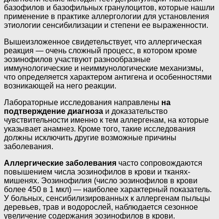
базофилов и базофильных гранулоцитов, которые нашли
применение в практике аллергологии для установления
этиологии сенсибилизации и степени ее выраженности.
Вышеизложенное свидетельствует, что аллергическая
реакция — очень сложный процесс, в котором кроме
эозинофилов участвуют разнообразные
иммунологические и неиммунологические механизмы,
что определяется характером антигена и особенностями
возникающей на него реакции.
Лабораторные исследования направлены
на
подтверждение диагноза
и доказательство
чувствительности именно к тем аллергенам, на которые
указывает анамнез. Кроме того, такие исследования
должны исключить другие возможные причины
заболевания.
Аллергические заболевания
часто сопровождаются
повышением числа эозинофилов в крови и тканях-
мишенях. Эозинофилия (число эозинофилов в крови
более 450 в 1 мкл) — наиболее характерный показатель.
У больных, сенсибилизированных к аллергенам пыльцы
деревьев, трав и водорослей, наблюдается сезонное
увеличение содержания эозинофилов в крови.