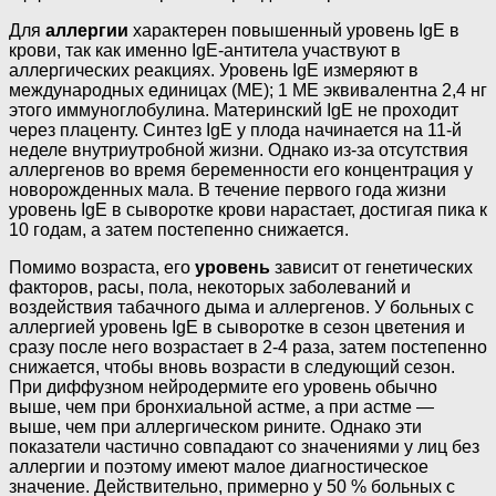
Для
аллергии
характерен повышенный уровень IgE в
крови, так как именно IgE-антитела участвуют в
аллергических реакциях. Уровень IgE измеряют в
международных единицах (ME); 1 ME эквивалентна 2,4 нг
этого иммуноглобулина. Материнский IgE не проходит
через плаценту. Синтез IgE у плода начинается на 11-й
неделе внутриутробной жизни. Однако из-за отсутствия
аллергенов во время беременности его концентрация у
новорожденных мала. В течение первого года жизни
уровень IgE в сыворотке крови нарастает, достигая пика к
10 годам, а затем постепенно снижается.
Помимо возраста, его
уровень
зависит от генетических
факторов, расы, пола, некоторых заболеваний и
воздействия табачного дыма и аллергенов. У больных с
аллергией уровень IgE в сыворотке в сезон цветения и
сразу после него возрастает в 2-4 раза, затем постепенно
снижается, чтобы вновь возрасти в следующий сезон.
При диффузном нейродермите его уровень обычно
выше, чем при бронхиальной астме, а при астме —
выше, чем при аллергическом рините. Однако эти
показатели частично совпадают со значениями у лиц без
аллергии и поэтому имеют малое диагностическое
значение. Действительно, примерно у 50 % больных с