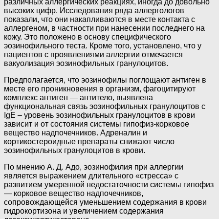
различных аллергических реакциях, иногда до довольно
высоких цифр. Исследования ряда аллергологов
показали, что они накапливаются в месте контакта с
аллергеном, в частности при нанесении последнего на
кожу. Это положено в основу специфического
эозинофильного теста. Кроме того, установлено, что у
пациентов с проявлениями аллергии отмечается
вакуолизация эозинофильных гранулоцитов.
Предполагается, что эозинофилы поглощают антиген в
месте его проникновения в организм, фагоцитируют
комплекс антиген — антитело, выявлена
функциональная связь эозинофильных гранулоцитов с
IgE – уровень эозинофильных гранулоцитов в крови
зависит и от состояния системы гипофиз-корковое
вещество надпочечников. Адреналин и
кортикостероидные препараты снижают число
эозинофильных гранулоцитов в крови.
По мнению А. Д. Адо, эозинофилия при аллергии
является выражением длительного «стресса» с
развитием умеренной недостаточности системы гипофиз
— корковое вещество надпочечников,
сопровождающейся уменьшением содержания в крови
гидрокортизона и увеличением содержания