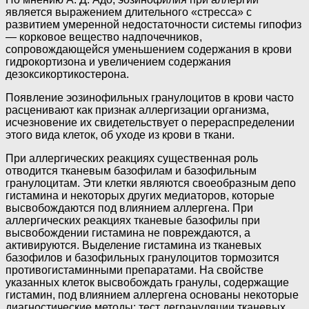
является выражением длительного «стресса» с
развитием умеренной недостаточности системы гипофиз
— корковое вещество надпочечников,
сопровождающейся уменьшением содержания в крови
гидрокортизона и увеличением содержания
дезоксикортикостерона.
Появление эозинофильных гранулоцитов в крови часто
расценивают как признак аллергизации организма,
исчезновение их свидетельствует о перераспределении
этого вида клеток, об уходе из крови в ткани.
При аллергических реакциях существенная роль
отводится тканевым базофилам и базофильным
гранулоцитам. Эти клетки являются своеобразным депо
гистамина и некоторых других медиаторов, которые
высвобождаются под влиянием аллергена. При
аллергических реакциях тканевые базофилы при
высвобождении гистамина не повреждаются, а
активируются. Выделение гистамина из тканевых
базофилов и базофильных гранулоцитов тормозится
противогистаминными препаратами. На свойстве
указанных клеток высвобождать гранулы, содержащие
гистамин, под влиянием аллергена основаны некоторые
диагностические методы: тест дегрануляции тканевых