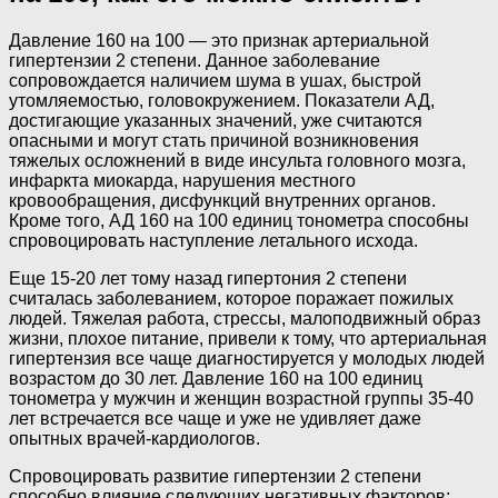
Давление 160 на 100 — это признак артериальной
гипертензии 2 степени. Данное заболевание
сопровождается наличием шума в ушах, быстрой
утомляемостью, головокружением. Показатели АД,
достигающие указанных значений, уже считаются
опасными и могут стать причиной возникновения
тяжелых осложнений в виде инсульта головного мозга,
инфаркта миокарда, нарушения местного
кровообращения, дисфункций внутренних органов.
Кроме того, АД 160 на 100 единиц тонометра способны
спровоцировать наступление летального исхода.
Еще 15-20 лет тому назад гипертония 2 степени
считалась заболеванием, которое поражает пожилых
людей. Тяжелая работа, стрессы, малоподвижный образ
жизни, плохое питание, привели к тому, что артериальная
гипертензия все чаще диагностируется у молодых людей
возрастом до 30 лет. Давление 160 на 100 единиц
тонометра у мужчин и женщин возрастной группы 35-40
лет встречается все чаще и уже не удивляет даже
опытных врачей-кардиологов.
Спровоцировать развитие гипертензии 2 степени
способно влияние следующих негативных факторов: