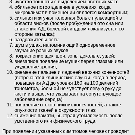
чувство тошноты с выделением рвотных масс;
обильное потоотделение в условиях, когда
микроклимат в помещении является комфортным;
сильная и жгучая головная боль с пульсацией в
области висков (после пробуждения ото сна или
снижения АД, болевой синдром локализуется со
стороны затылка);
раздражительность;
шум в ушах, напоминающий одновременное
звучание разных звуков;
покраснение щек, шеи, зоны декольте, ушей;
внезапное появление мушек перед глазами или
ухудшение зрения;
онемение пальцев и ладоней верхних конечностей
(встречаются клинические случаи, когда в период
повышения АД до уровня 160 на 100 делений
тонометра, больной не чувствует левую руку до
кисти и выше, что указывает на сопутствующее
заболевание сердца);
появление отеков нижних конечностей, а также
опухлости тканей в окружности глаз;
снижение памяти, быстрая утомляемость после
умственного или физического труда.
При появлении указанных симптомов человек проводит