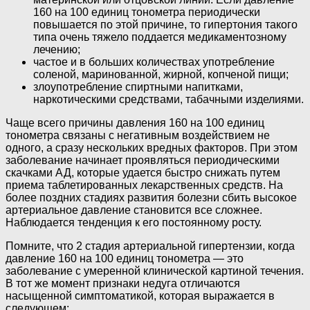
160 на 100 единиц тонометра периодически
повышается по этой причине, то гипертония такого
типа очень тяжело поддается медикаментозному
лечению;
частое и в больших количествах употребление
соленой, маринованной, жирной, копченой пищи;
злоупотребление спиртными напитками,
наркотическими средствами, табачными изделиями.
Чаще всего причины давления 160 на 100 единиц
тонометра связаны с негативным воздействием не
одного, а сразу нескольких вредных факторов. При этом
заболевание начинает проявляться периодическими
скачками АД, которые удается быстро снижать путем
приема таблетированных лекарственных средств. На
более поздних стадиях развития болезни сбить высокое
артериальное давление становится все сложнее.
Наблюдается тенденция к его постоянному росту.
Помните, что 2 стадия артериальной гипертензии, когда
давление 160 на 100 единиц тонометра — это
заболевание с умеренной клинической картиной течения.
В тот же момент признаки недуга отличаются
насыщенной симптоматикой, которая выражается в
следующем: