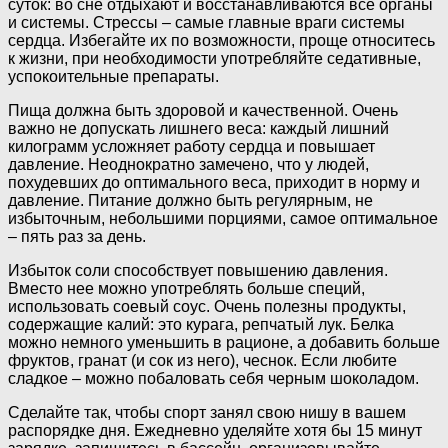
суток: во сне отдыхают и восстанавливаются все органы
и системы. Стрессы – самые главные враги системы
сердца. Избегайте их по возможности, проще относитесь
к жизни, при необходимости употребляйте седативные,
успокоительные препараты.
Пища должна быть здоровой и качественной. Очень
важно не допускать лишнего веса: каждый лишний
килограмм усложняет работу сердца и повышает
давление. Неоднократно замечено, что у людей,
похудевших до оптимального веса, приходит в норму и
давление. Питание должно быть регулярным, не
избыточным, небольшими порциями, самое оптимальное
– пять раз за день.
Избыток соли способствует повышению давления.
Вместо нее можно употреблять больше специй,
использовать соевый соус. Очень полезны продукты,
содержащие калий: это курага, репчатый лук. Белка
можно немного уменьшить в рационе, а добавить больше
фруктов, гранат (и сок из него), чеснок. Если любите
сладкое – можно побаловать себя черным шоколадом.
Сделайте так, чтобы спорт занял свою нишу в вашем
распорядке дня. Ежедневно уделяйте хотя бы 15 минут