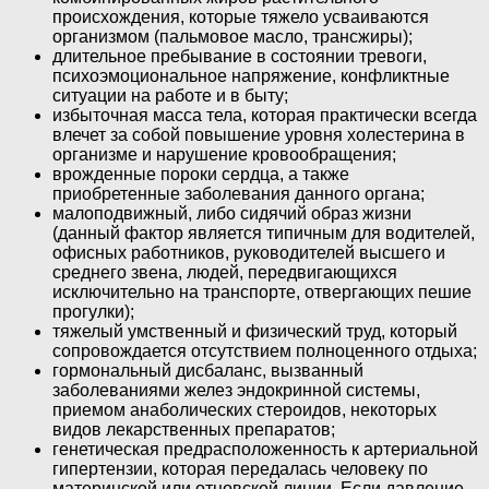
происхождения, которые тяжело усваиваются
организмом (пальмовое масло, трансжиры);
длительное пребывание в состоянии тревоги,
психоэмоциональное напряжение, конфликтные
ситуации на работе и в быту;
избыточная масса тела, которая практически всегда
влечет за собой повышение уровня холестерина в
организме и нарушение кровообращения;
врожденные пороки сердца, а также
приобретенные заболевания данного органа;
малоподвижный, либо сидячий образ жизни
(данный фактор является типичным для водителей,
офисных работников, руководителей высшего и
среднего звена, людей, передвигающихся
исключительно на транспорте, отвергающих пешие
прогулки);
тяжелый умственный и физический труд, который
сопровождается отсутствием полноценного отдыха;
гормональный дисбаланс, вызванный
заболеваниями желез эндокринной системы,
приемом анаболических стероидов, некоторых
видов лекарственных препаратов;
генетическая предрасположенность к артериальной
гипертензии, которая передалась человеку по
материнской или отцовской линии. Если давление