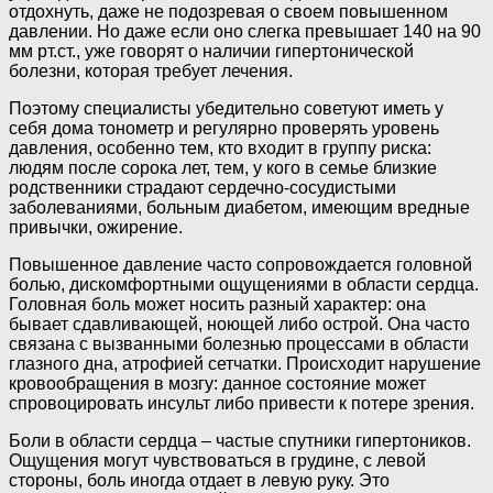
отдохнуть, даже не подозревая о своем повышенном
давлении. Но даже если оно слегка превышает 140 на 90
мм рт.ст., уже говорят о наличии гипертонической
болезни, которая требует лечения.
Поэтому специалисты убедительно советуют иметь у
себя дома тонометр и регулярно проверять уровень
давления, особенно тем, кто входит в группу риска:
людям после сорока лет, тем, у кого в семье близкие
родственники страдают сердечно-сосудистыми
заболеваниями, больным диабетом, имеющим вредные
привычки, ожирение.
Повышенное давление часто сопровождается головной
болью, дискомфортными ощущениями в области сердца.
Головная боль может носить разный характер: она
бывает сдавливающей, ноющей либо острой. Она часто
связана с вызванными болезнью процессами в области
глазного дна, атрофией сетчатки. Происходит нарушение
кровообращения в мозгу: данное состояние может
спровоцировать инсульт либо привести к потере зрения.
Боли в области сердца – частые спутники гипертоников.
Ощущения могут чувствоваться в грудине, с левой
стороны, боль иногда отдает в левую руку. Это