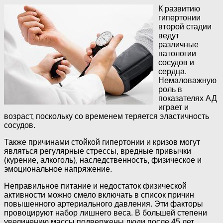
К развитию
гипертонии
второй стадии
ведут
различные
патологии
сосудов и
сердца.
Немаловажную
роль в
показателях АД
играет и
возраст, поскольку со временем теряется эластичность
сосудов.
Также причинами стойкой гипертонии и кризов могут
являться регулярные стрессы, вредные привычки
(курение, алкоголь), наследственность, физическое и
эмоциональное напряжение.
Неправильное питание и недостаток физической
активности можно смело включать в список причин
повышенного артериального давления. Эти факторы
провоцируют набор лишнего веса. В большей степени
увеличению массы подвержены люди после 45 лет.