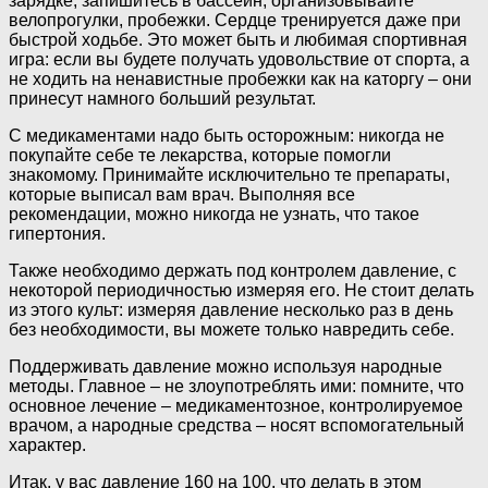
зарядке, запишитесь в бассейн, организовывайте
велопрогулки, пробежки. Сердце тренируется даже при
быстрой ходьбе. Это может быть и любимая спортивная
игра: если вы будете получать удовольствие от спорта, а
не ходить на ненавистные пробежки как на каторгу – они
принесут намного больший результат.
С медикаментами надо быть осторожным: никогда не
покупайте себе те лекарства, которые помогли
знакомому. Принимайте исключительно те препараты,
которые выписал вам врач. Выполняя все
рекомендации, можно никогда не узнать, что такое
гипертония.
Также необходимо держать под контролем давление, с
некоторой периодичностью измеряя его. Не стоит делать
из этого культ: измеряя давление несколько раз в день
без необходимости, вы можете только навредить себе.
Поддерживать давление можно используя народные
методы. Главное – не злоупотреблять ими: помните, что
основное лечение – медикаментозное, контролируемое
врачом, а народные средства – носят вспомогательный
характер.
Итак, у вас давление 160 на 100, что делать в этом