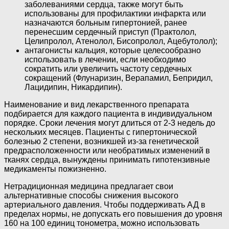
заболеваниями сердца, также могут быть
использованы для профилактики инфаркта или
назначаются больным гипертонией, ранее
перенесшим сердечный приступ (Практолол,
Целипролол, Атенолол, Бисопролол, Ацебутолол);
антагонисты кальция, которые целесообразно
использовать в лечении, если необходимо
сократить или увеличить частоту сердечных
сокращений (Флунаризин, Верапамил, Бепридил,
Лацидипин, Никардипин).
Наименование и вид лекарственного препарата
подбирается для каждого пациента в индивидуальном
порядке. Сроки лечения могут длиться от 2-3 недель до
нескольких месяцев. Пациенты с гипертонической
болезнью 2 степени, возникшей из-за генетической
предрасположенности или необратимых изменений в
тканях сердца, вынуждены принимать гипотензивные
медикаменты пожизненно.
Нетрадиционная медицина предлагает свои
альтернативные способы снижения высокого
артериального давления. Чтобы поддерживать АД в
пределах нормы, не допускать его повышения до уровня
160 на 100 единиц тонометра, можно использовать