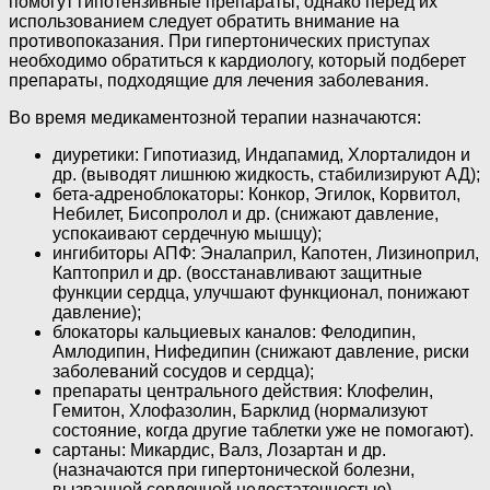
помогут гипотензивные препараты, однако перед их
использованием следует обратить внимание на
противопоказания. При гипертонических приступах
необходимо обратиться к кардиологу, который подберет
препараты, подходящие для лечения заболевания.
Во время медикаментозной терапии назначаются:
диуретики: Гипотиазид, Индапамид, Хлорталидон и
др. (выводят лишнюю жидкость, стабилизируют АД);
бета-адреноблокаторы: Конкор, Эгилок, Корвитол,
Небилет, Бисопролол и др. (снижают давление,
успокаивают сердечную мышцу);
ингибиторы АПФ: Эналаприл, Капотен, Лизиноприл,
Каптоприл и др. (восстанавливают защитные
функции сердца, улучшают функционал, понижают
давление);
блокаторы кальциевых каналов: Фелодипин,
Амлодипин, Нифедипин (снижают давление, риски
заболеваний сосудов и сердца);
препараты центрального действия: Клофелин,
Гемитон, Хлофазолин, Барклид (нормализуют
состояние, когда другие таблетки уже не помогают).
сартаны: Микардис, Валз, Лозартан и др.
(назначаются при гипертонической болезни,
вызванной сердечной недостаточностью).