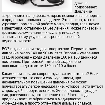
даже не
подозревает.
Давление
закрепляется на цифрах, которые немного выше нормы,
и продолжает повышаться далее. Это опасно, так как
угрожает нормальной работе мозга, сердца, глаз, почек.
Гипертония, оставленная без лечения, может привести к
грозным осложнениям – инсульту, инфаркту,
значительному ухудшению зрения, почечной
недостаточности.
ВОЗ выделяет три стадии гипертензии. Первая стадия –
давление около 140 на 90 мм рт.ст. Вторая – умеренная
стадия болезни – когда давление 160 на 100 держится
постоянно. При третьей, тяжелой стадии, оно
повышается до отметки 180 на 110 и более.
Какими признаками сопровождается гипертония? Если
человек следит за своим самочувствием, при
незначительном повышении давления он может
почувствовать легкое недомогание, которое часто путают
с простудой, переутомлением. Это сонливость, упадок
сил, рассеянность, покраснение глаз. Часто люди
предпочитают не обращаться в медицинское
учреждение, а просто отлежаться дома, выспаться,