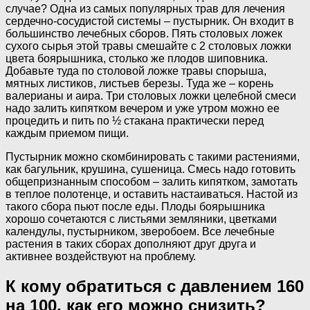
случае? Одна из самых популярных трав для лечения
сердечно-сосудистой системы – пустырник. Он входит в
большинство лечебных сборов. Пять столовых ложек
сухого сырья этой травы смешайте с 2 столовых ложки
цвета боярышника, столько же плодов шиповника.
Добавьте туда по столовой ложке травы спорыша,
мятных листиков, листьев березы. Туда же – корень
валерианы и аира. Три столовых ложки целебной смеси
надо залить кипятком вечером и уже утром можно ее
процедить и пить по ½ стакана практически перед
каждым приемом пищи.
Пустырник можно скомбинировать с такими растениями,
как багульник, крушина, сушеница. Смесь надо готовить
общепризнанным способом – залить кипятком, замотать
в теплое полотенце, и оставить настаиваться. Настой из
такого сбора пьют после еды. Плоды боярышника
хорошо сочетаются с листьями земляники, цветками
календулы, пустырником, зверобоем. Все лечебные
растения в таких сборах дополняют друг друга и
активнее воздействуют на проблему.
К кому обратиться с давлением 160
на 100, как его можно снизить?