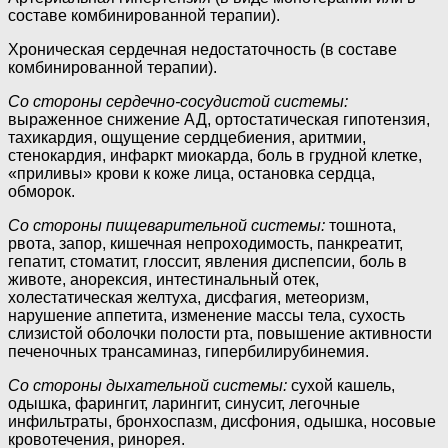
составе комбинированной терапии).
Хроническая сердечная недостаточность (в составе
комбинированной терапии).
Со стороны сердечно-сосудистой системы:
выраженное снижение АД, ортостатическая гипотензия,
тахикардия, ощущение сердцебиения, аритмии,
стенокардия, инфаркт миокарда, боль в грудной клетке,
«приливы» крови к коже лица, остановка сердца,
обморок.
Со стороны пищеварительной системы:
тошнота,
рвота, запор, кишечная непроходимость, панкреатит,
гепатит, стоматит, глоссит, явления диспепсии, боль в
животе, анорексия, интестинальный отек,
холестатическая желтуха, дисфагия, метеоризм,
нарушение аппетита, изменение массы тела, сухость
слизистой оболочки полости рта, повышение активности
печеночных трансаминаз, гипербилирубинемия.
Со стороны дыхательной системы:
сухой кашель,
одышка, фарингит, ларингит, синусит, легочные
инфильтраты, бронхоспазм, дисфония, одышка, носовые
кровотечения, ринорея.