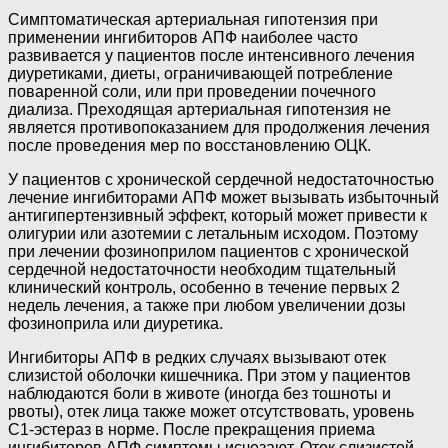
Симптоматическая артериальная гипотензия при
применении ингибиторов АПФ наиболее часто
развивается у пациентов после интенсивного лечения
диуретиками, диеты, ограничивающей потребление
поваренной соли, или при проведении почечного
диализа. Преходящая артериальная гипотензия не
является противопоказанием для продолжения лечения
после проведения мер по восстановлению ОЦК.
У пациентов с хронической сердечной недостаточностью
лечение ингибиторами АПФ может вызывать избыточный
антигипертензивный эффект, который может привести к
олигурии или азотемии с летальным исходом. Поэтому
при лечении фозиноприлом пациентов с хронической
сердечной недостаточности необходим тщательный
клинический контроль, особенно в течение первых 2
недель лечения, а также при любом увеличении дозы
фозиноприла или диуретика.
Ингибиторы АПФ в редких случаях вызывают отек
слизистой оболочки кишечника. При этом у пациентов
наблюдаются боли в животе (иногда без тошноты и
рвоты), отек лица также может отсутствовать, уровень
С1-эстераз в норме. После прекращения приема
ингибиторов АПФ симптомы исчезают. Отек слизистой