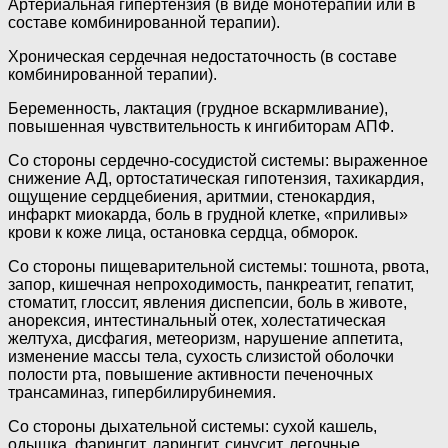
Артериальная гипертензия (в виде монотерапии или в
составе комбинированной терапии).
Хроническая сердечная недостаточность (в составе
комбинированной терапии).
Беременность, лактация (грудное вскармливание),
повышенная чувствительность к ингибиторам АПФ.
Со стороны сердечно-сосудистой системы: выраженное
снижение АД, ортостатическая гипотензия, тахикардия,
ощущение сердцебиения, аритмии, стенокардия,
инфаркт миокарда, боль в грудной клетке, «приливы»
крови к коже лица, остановка сердца, обморок.
Со стороны пищеварительной системы: тошнота, рвота,
запор, кишечная непроходимость, панкреатит, гепатит,
стоматит, глоссит, явления диспепсии, боль в животе,
анорексия, интестинальный отек, холестатическая
желтуха, дисфагия, метеоризм, нарушение аппетита,
изменение массы тела, сухость слизистой оболочки
полости рта, повышение активности печеночных
трансаминаз, гипербилирубинемия.
Со стороны дыхательной системы: сухой кашель,
одышка, фарингит, ларингит, синусит, легочные