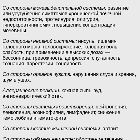
Со стороны мочевыделительной системы:
развитие
или усугубление симптомов хронической почечной
недостаточности, протеинурия, олигурия,
гиперкреатининемия, повышение концентрации
мочевины.
Со стороны нервной системы:
инсульт, ишемия
головного мозга, головокружение, головная боль,
слабость; при применении в высоких дозах —
бессонница, тревожность, депрессия, спутанность
сознания, парестезии, сонливость.
Со стороны органов чувств:
нарушения слуха и зрения,
шум в ушах.
Аллергические реакции:
кожная сыпь, зуд,
ангионевротический отек.
Со стороны системы кроветворения:
нейтропения,
лейкопения, эозинофилия, лимфаденит, снижение
гемоглобина и гематокрита.
Со стороны костно-мышечной системы:
артрит.
Со стороны обмена веществ:
обострение течения