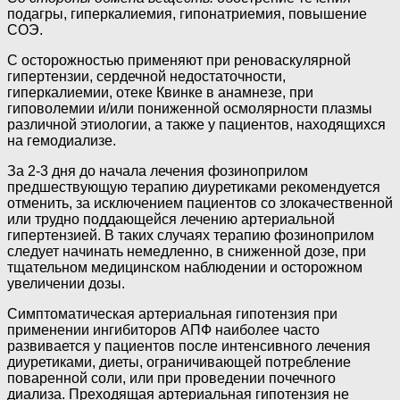
подагры, гиперкалиемия, гипонатриемия, повышение
СОЭ.
С осторожностью применяют при реноваскулярной
гипертензии, сердечной недостаточности,
гиперкалиемии, отеке Квинке в анамнезе, при
гиповолемии и/или пониженной осмолярности плазмы
различной этиологии, а также у пациентов, находящихся
на гемодиализе.
За 2-3 дня до начала лечения фозиноприлом
предшествующую терапию диуретиками рекомендуется
отменить, за исключением пациентов со злокачественной
или трудно поддающейся лечению артериальной
гипертензией. В таких случаях терапию фозиноприлом
следует начинать немедленно, в сниженной дозе, при
тщательном медицинском наблюдении и осторожном
увеличении дозы.
Симптоматическая артериальная гипотензия при
применении ингибиторов АПФ наиболее часто
развивается у пациентов после интенсивного лечения
диуретиками, диеты, ограничивающей потребление
поваренной соли, или при проведении почечного
диализа. Преходящая артериальная гипотензия не