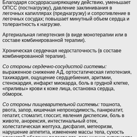
Благодаря сосудорасширяющему действию, уменьшает
ОПСС (постнагрузку), давление заклинивания в
легочных капиллярах (преднагрузку) и сопротивление в
легочных сосудах; повышает минутный объем сердца и
толерантность к нагрузке.
Артериальная гипертензия (в виде монотерапии или в
составе комбинированной терапии).
Хроническая сердечная недостаточность (в составе
комбинированной терапии).
Со стороны сердечно-сосудистой системы:
выраженное снижение АД, ортостатическая гипотензия,
тахикардия, ощущение сердцебиения, аритмии,
стенокардия, инфаркт миокарда, боль в грудной клетке,
«приливы» крови к коже лица, остановка сердца,
обморок.
Со стороны пищеварительной системы:
тошнота,
рвота, запор, кишечная непроходимость, панкреатит,
гепатит, стоматит, глоссит, явления диспепсии, боль в
животе, анорексия, интестинальный отек,
холестатическая желтуха, дисфагия, метеоризм,
нарушение аппетита, изменение массы тела, сухость