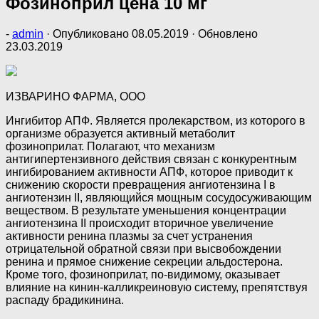
Фозиноприл цена 10 мг
-
admin
· Опубликовано
08.05.2019
· Обновлено
23.03.2019
ИЗВАРИНО ФАРМА, ООО
Ингибитор АПФ. Является пролекарством, из которого в
организме образуется активный метаболит
фозиноприлат. Полагают, что механизм
антигипертензивного действия связан с конкурентным
ингибированием активности АПФ, которое приводит к
снижению скорости превращения ангиотензина I в
ангиотензин II, являющийся мощным сосудосуживающим
веществом. В результате уменьшения концентрации
ангиотензина II происходит вторичное увеличение
активности ренина плазмы за счет устранения
отрицательной обратной связи при высвобождении
ренина и прямое снижение секреции альдостерона.
Кроме того, фозиноприлат, по-видимому, оказывает
влияние на кинин-калликреиновую систему, препятствуя
распаду брадикинина.