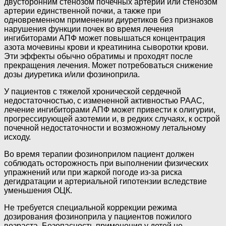
двусторонним стенозом почечных артерий или стенозом
артерии единственной почки, а также при
одновременном применении диуретиков без признаков
нарушения функции почек во время лечения
ингибиторами АПФ может повышаться концентрация
азота мочевины крови и креатинина сыворотки крови.
Эти эффекты обычно обратимы и проходят после
прекращения лечения. Может потребоваться снижение
дозы диуретика и/или фозиноприла.
У пациентов с тяжелой хронической сердечной
недостаточностью, с измененной активностью РААС,
лечение ингибиторами АПФ может привести к олигурии,
прогрессирующей азотемии и, в редких случаях, к острой
почечной недостаточности и возможному летальному
исходу.
Во время терапии фозиноприлом пациент должен
соблюдать осторожность при выполнении физических
упражнений или при жаркой погоде из-за риска
дегидратации и артериальной гипотензии вследствие
уменьшения ОЦК.
Не требуется специальной коррекции режима
дозирования фозиноприла у пациентов пожилого
возраста. Безопасность применения у детей не