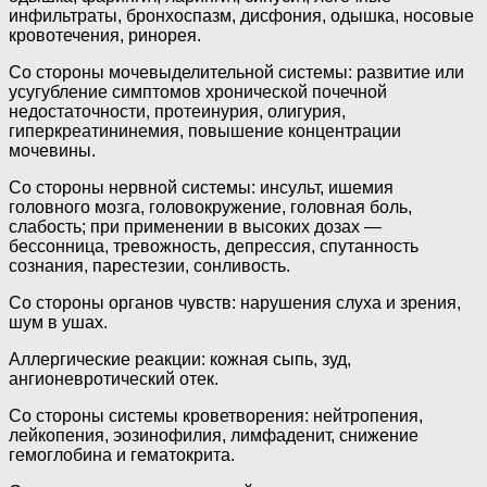
инфильтраты, бронхоспазм, дисфония, одышка, носовые
кровотечения, ринорея.
Со стороны мочевыделительной системы: развитие или
усугубление симптомов хронической почечной
недостаточности, протеинурия, олигурия,
гиперкреатининемия, повышение концентрации
мочевины.
Со стороны нервной системы: инсульт, ишемия
головного мозга, головокружение, головная боль,
слабость; при применении в высоких дозах —
бессонница, тревожность, депрессия, спутанность
сознания, парестезии, сонливость.
Со стороны органов чувств: нарушения слуха и зрения,
шум в ушах.
Аллергические реакции: кожная сыпь, зуд,
ангионевротический отек.
Со стороны системы кроветворения: нейтропения,
лейкопения, эозинофилия, лимфаденит, снижение
гемоглобина и гематокрита.