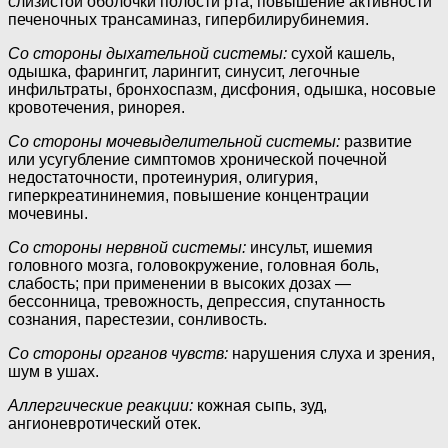
слизистой оболочки полости рта, повышение активности
печеночных трансаминаз, гипербилирубинемия.
Со стороны дыхательной системы:
сухой кашель,
одышка, фарингит, ларингит, синусит, легочные
инфильтраты, бронхоспазм, дисфония, одышка, носовые
кровотечения, ринорея.
Со стороны мочевыделительной системы:
развитие
или усугубление симптомов хронической почечной
недостаточности, протеинурия, олигурия,
гиперкреатининемия, повышение концентрации
мочевины.
Со стороны нервной системы:
инсульт, ишемия
головного мозга, головокружение, головная боль,
слабость; при применении в высоких дозах —
бессонница, тревожность, депрессия, спутанность
сознания, парестезии, сонливость.
Со стороны органов чувств:
нарушения слуха и зрения,
шум в ушах.
Аллергические реакции:
кожная сыпь, зуд,
ангионевротический отек.