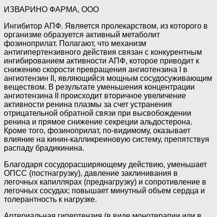
ИЗВАРИНО ФАРМА, ООО
Ингибитор АПФ. Является пролекарством, из которого в
организме образуется активный метаболит
фозиноприлат. Полагают, что механизм
антигипертензивного действия связан с конкурентным
ингибированием активности АПФ, которое приводит к
снижению скорости превращения ангиотензина I в
ангиотензин II, являющийся мощным сосудосуживающим
веществом. В результате уменьшения концентрации
ангиотензина II происходит вторичное увеличение
активности ренина плазмы за счет устранения
отрицательной обратной связи при высвобождении
ренина и прямое снижение секреции альдостерона.
Кроме того, фозиноприлат, по-видимому, оказывает
влияние на кинин-калликреиновую систему, препятствуя
распаду брадикинина.
Благодаря сосудорасширяющему действию, уменьшает
ОПСС (постнагрузку), давление заклинивания в
легочных капиллярах (преднагрузку) и сопротивление в
легочных сосудах; повышает минутный объем сердца и
толерантность к нагрузке.
Артериальная гипертензия (в виде монотерапии или в