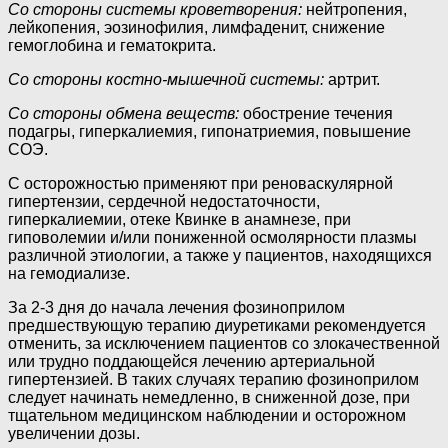
Со стороны системы кроветворения:
нейтропения,
лейкопения, эозинофилия, лимфаденит, снижение
гемоглобина и гематокрита.
Со стороны костно-мышечной системы:
артрит.
Со стороны обмена веществ:
обострение течения
подагры, гиперкалиемия, гипонатриемия, повышение
СОЭ.
С осторожностью применяют при реноваскулярной
гипертензии, сердечной недостаточности,
гиперкалиемии, отеке Квинке в анамнезе, при
гиповолемии и/или пониженной осмолярности плазмы
различной этиологии, а также у пациентов, находящихся
на гемодиализе.
За 2-3 дня до начала лечения фозиноприлом
предшествующую терапию диуретиками рекомендуется
отменить, за исключением пациентов со злокачественной
или трудно поддающейся лечению артериальной
гипертензией. В таких случаях терапию фозиноприлом
следует начинать немедленно, в сниженной дозе, при
тщательном медицинском наблюдении и осторожном
увеличении дозы.