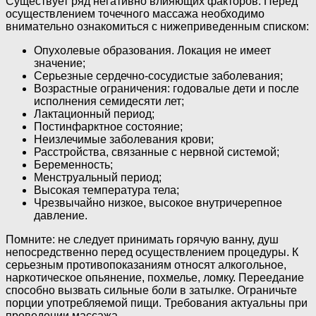
Существует ряд негативно влияющих факторов. Перед
осуществлением точечного массажа необходимо
внимательно ознакомиться с нижеприведенным списком:
Опухолевые образования. Локация не имеет
значение;
Серьезные сердечно-сосудистые заболевания;
Возрастные ограничения: годовалые дети и после
исполнения семидесяти лет;
Лактационный период;
Постинфарктное состояние;
Неизлечимые заболевания крови;
Расстройства, связанные с нервной системой;
Беременность;
Менструальный период;
Высокая температура тела;
Чрезвычайно низкое, высокое внутричерепное
давление.
Помните: не следует принимать горячую ванну, душ
непосредственно перед осуществлением процедуры. К
серьезным противопоказаниям относят алкогольное,
наркотическое опьянение, похмелье, ломку. Переедание
способно вызвать сильные боли в затылке. Ограничьте
порции употребляемой пищи. Требования актуальны при
проведении массажа.