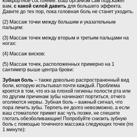
комфортное состояние. Ваш организм сам подскажет
вам,
с какой силой давить
для большего эффекта.
Давите до тех пор, пока головная боль не станет уходить.
(2) Массаж точки между большим и указательным
пальцем:
(3) Массаж точек между вторым и третьим пальцами на
ногах:
(4) Массаж висков:
(5) Массаж точек, расположенных примерно на 1
сантиметр выше центра брови:
Зубная боль
– также довольно распространенный вид
боли, которую испытывал почти каждый. Проблема
кроется в том, что из-за плохой гигиены полости рта или
по другим причинам зубы начинают портиться, отчего
оголяются нервы. Зубная боль – важный сигнал, что
пора лечить зубы. Терпеть ее долго невозможно, а если
ваш стоматолог примет вас чуть позже, не спешите
глотать обезболивающие! Попробуйте снизить зубную
боль с помощью точечного массажа следующих точек (по
1 минуте):