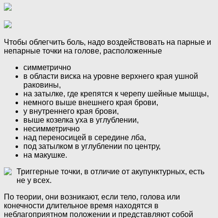
Чтобы облегчить боль, надо воздействовать на парные и
непарные точки на голове, расположенные
симметрично
в области виска на уровне верхнего края ушной
раковины,
на затылке, где крепятся к черепу шейные мышцы,
немного выше внешнего края брови,
у внутреннего края брови,
выше козелка уха в углублении,
несимметрично
над переносицей в середине лба,
под затылком в углублении по центру,
на макушке.
Триггерные точки, в отличие от акупунктурных, есть
не у всех.
По теории, они возникают, если тело, голова или
конечности длительное время находятся в
неблагоприятном положении и представляют собой