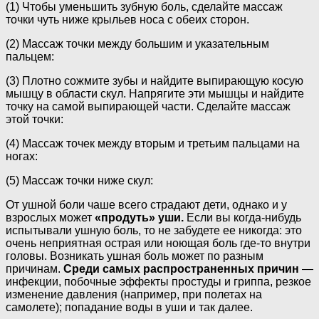
(1) Чтобы уменьшить зубную боль, сделайте массаж
точки чуть ниже крыльев носа с обеих сторон.
(2) Массаж точки между большим и указательным
пальцем:
(3) Плотно сожмите зубы и найдите выпирающую косую
мышцу в области скул. Напрягите эти мышцы и найдите
точку на самой выпирающей части. Сделайте массаж
этой точки:
(4) Массаж точек между вторым и третьим пальцами на
ногах:
(5) Массаж точки ниже скул:
От ушной боли чаше всего страдают дети, однако и у
взрослых может
«продуть» уши.
Если вы когда-нибудь
испытывали ушную боль, то не забудете ее никогда: это
очень неприятная острая или ноющая боль где-то внутри
головы. Возникать ушная боль может по разным
причинам.
Среди самых распространенных причин
—
инфекции, побочные эффекты простуды и гриппа, резкое
изменение давления (например, при полетах на
самолете); попадание воды в уши и так далее.