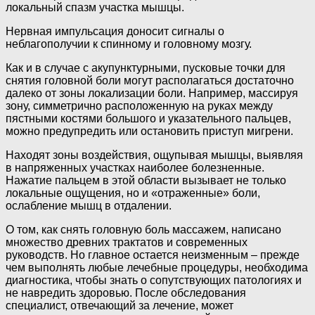
локальный спазм участка мышцы.
Нервная импульсация доносит сигналы о
неблагополучии к спинному и головному мозгу.
Как и в случае с акупунктурными, пусковые точки для
снятия головной боли могут располагаться достаточно
далеко от зоны локализации боли. Например, массируя
зону, симметрично расположенную на руках между
пястными костями большого и указательного пальцев,
можно предупредить или остановить приступ мигрени.
Находят зоны воздействия, ощупывая мышцы, выявляя
в напряженных участках наиболее болезненные.
Нажатие пальцем в этой области вызывает не только
локальные ощущения, но и «отраженные» боли,
ослабление мышц в отдалении.
О том, как снять головную боль массажем, написано
множество древних трактатов и современных
руководств. Но главное остается неизменным – прежде
чем выполнять любые лечебные процедуры, необходима
диагностика, чтобы знать о сопутствующих патологиях и
не навредить здоровью. После обследования
специалист, отвечающий за лечение, может