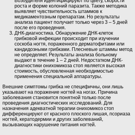
Возбудителя идентифицируют по цвету, скорости
роста и форме колоний паразита. Также методика
выявляет чувствительность штаммов к
медикаментозным препаратам. Но результаты
анализа пациент получает только через 3 – 5 дней
после его проведения.
ДНК-диагностика. Обнаружение ДНК-клеток
грибковой инфекции происходит при изучении
соскоба ногтя, пораженного дерматофитами или
кандидозными грибками. Плесневые штаммы метод
не определяет. Результаты анализа больному
выдают в течение 1 – 2 дней. Недостатком ДНК-
диагностики онихомикоза стоп является высокая
стоимость, обусловленная необходимостью
применения специальной аппаратуры.
Внешние симптомы грибка не специфичны, они лишь
указывают на поражение ногтей на ногах. Причина
заболевания становится понятной только после
проведения диагностических исследований. Для
назначения адекватной терапии онихомикоз стоп
дифференцируют от красного плоского лишая, псориаза
ногтей, кератодермии и других заболеваний,
вызывающих нарушение питания ногтей.