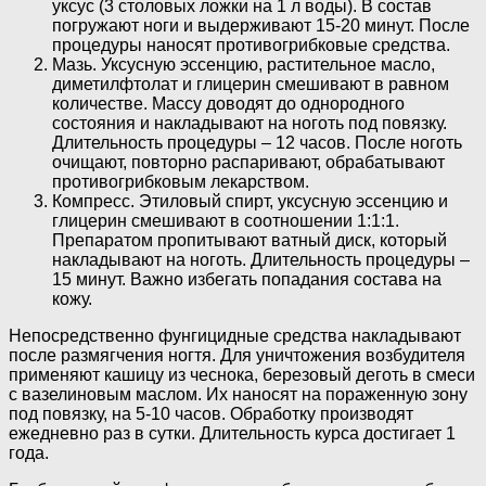
уксус (3 столовых ложки на 1 л воды). В состав
погружают ноги и выдерживают 15-20 минут. После
процедуры наносят противогрибковые средства.
Мазь. Уксусную эссенцию, растительное масло,
диметилфтолат и глицерин смешивают в равном
количестве. Массу доводят до однородного
состояния и накладывают на ноготь под повязку.
Длительность процедуры – 12 часов. После ноготь
очищают, повторно распаривают, обрабатывают
противогрибковым лекарством.
Компресс. Этиловый спирт, уксусную эссенцию и
глицерин смешивают в соотношении 1:1:1.
Препаратом пропитывают ватный диск, который
накладывают на ноготь. Длительность процедуры –
15 минут. Важно избегать попадания состава на
кожу.
Непосредственно фунгицидные средства накладывают
после размягчения ногтя. Для уничтожения возбудителя
применяют кашицу из чеснока, березовый деготь в смеси
с вазелиновым маслом. Их наносят на пораженную зону
под повязку, на 5-10 часов. Обработку производят
ежедневно раз в сутки. Длительность курса достигает 1
года.