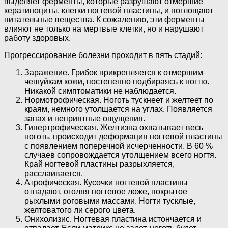
выделяет ферменты, которые разрушают отмершие
кератиноциты, клетки ногтевой пластины, и поглощают
питательные вещества. К сожалению, эти ферменты
влияют не только на мертвые клетки, но и нарушают
работу здоровых.
Прогрессирование болезни проходит в пять стадий:
Заражение. Грибок прикрепляется к отмершим
чешуйкам кожи, постепенно подбираясь к ногтю.
Никакой симптоматики не наблюдается.
Нормотрофическая. Ноготь тускнеет и желтеет по
краям, немного утолщается на углах. Появляется
запах и неприятные ощущения.
Гипертрофическая. Желтизна охватывает весь
ноготь, происходит деформация ногтевой пластины
с появлением поперечной исчерченности. В 60 %
случаев сопровождается утолщением всего ногтя.
Край ногтевой пластины разрыхляется,
расслаивается.
Атрофическая. Кусочки ногтевой пластины
отпадают, оголяя ногтевое ложе, покрытое
рыхлыми роговыми массами. Ногти тусклые,
желтоватого ли серого цвета.
Онихолизис. Ногтевая пластина истончается и