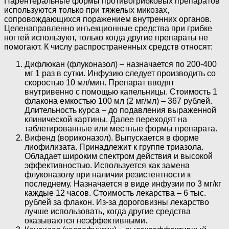
Парентеральные формы противогрибковых препаратов
используются только при тяжелых микозах,
сопровождающихся поражением внутренних органов.
Целенаправленно инъекционные средства при грибке
ногтей используют, только когда другие препараты не
помогают. К числу распространенных средств относят:
Дифлюкан (флуконазол) – назначается по 200-400
мг 1 раз в сутки. Инфузию следует производить со
скоростью 10 мл/мин. Препарат вводят
внутривенно с помощью капельницы. Стоимость 1
флакона емкостью 100 мл (2 мг/мл) – 367 рублей.
Длительность курса – до подавления выраженной
клинической картины. Далее переходят на
таблетированные или местные формы препарата.
Вифенд (вориконазол). Выпускается в форме
лиофилизата. Принадлежит к группе триазола.
Обладает широким спектром действия и высокой
эффективностью. Используется как замена
флуконазолу при наличии резистентности к
последнему. Назначается в виде инфузии по 3 мг/кг
каждые 12 часов. Стоимость лекарства – 6 тыс.
рублей за флакон. Из-за дороговизны лекарство
лучше использовать, когда другие средства
оказываются неэффективными.