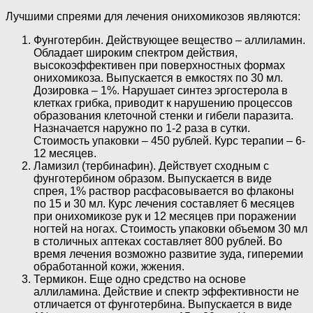
Лучшими спреями для лечения онихомикозов являются:
Фунготербин. Действующее вещество – аллиламин.
Обладает широким спектром действия,
высокоэффективен при поверхностных формах
онихомикоза. Выпускается в емкостях по 30 мл.
Дозировка – 1%. Нарушает синтез эргостерола в
клетках грибка, приводит к нарушению процессов
образования клеточной стенки и гибели паразита.
Назначается наружно по 1-2 раза в сутки.
Стоимость упаковки – 450 рублей. Курс терапии – 6-
12 месяцев.
Ламизил (тербинафин). Действует сходным с
фунготербином образом. Выпускается в виде
спрея, 1% раствор расфасовывается во флаконы
по 15 и 30 мл. Курс лечения составляет 6 месяцев
при онихомикозе рук и 12 месяцев при поражении
ногтей на ногах. Стоимость упаковки объемом 30 мл
в столичных аптеках составляет 800 рублей. Во
время лечения возможно развитие зуда, гиперемии
обработанной кожи, жжения.
Термикон. Еще одно средство на основе
аллиламина. Действие и спектр эффективности не
отличается от фунготербина. Выпускается в виде