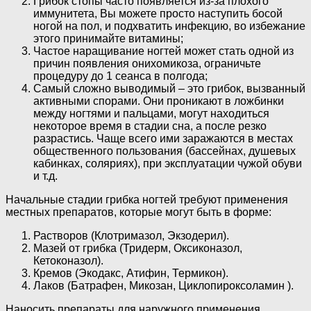
Грибок стопы часто появляется из-за плохого
иммунитета, Вы можете просто наступить босой
ногой на пол, и подхватить инфекцию, во избежание
этого принимайте витамины;
Частое наращивание ногтей может стать одной из
причин появления онихомикоза, ограничьте
процедуру до 1 сеанса в полгода;
Самый сложно выводимый – это грибок, вызванный
активными спорами. Они проникают в ложбинки
между ногтями и пальцами, могут находиться
некоторое время в стадии сна, а после резко
разрастись. Чаще всего ими заражаются в местах
общественного пользования (бассейнах, душевых
кабинках, соляриях), при эксплуатации чужой обуви
и т.д.
Начальные стадии грибка ногтей требуют применения
местных препаратов, которые могут быть в форме:
Растворов (Клотримазол, Экзодерил).
Мазей от грибка (Тридерм, Оксиконазол,
Кетоконазол).
Кремов (Экодакс, Атифин, Термикон).
Лаков (Батрафен, Микозан, Циклопироксоламин ).
Наносить препараты для наружного применения