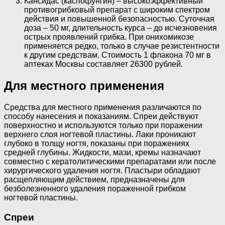
Кансидас (каспофунгин) – высокоэффективный
противогрибковый препарат с широким спектром
действия и повышенной безопасностью. Суточная
доза – 50 мг, длительность курса – до исчезновения
острых проявлений грибка. При онихомикозе
применяется редко, только в случае резистентности
к другим средствам. Стоимость 1 флакона 70 мг в
аптеках Москвы составляет 26300 рублей.
Для местного применения
Средства для местного применения различаются по
способу нанесения и показаниям. Спреи действуют
поверхностно и используются только при поражении
верхнего слоя ногтевой пластины. Лаки проникают
глубоко в толщу ногтя, показаны при поражениях
средней глубины. Жидкости, мази, кремы назначают
совместно с кератолитическими препаратами или после
хирургического удаления ногтя. Пластыри обладают
расщепляющим действием, предназначены для
безболезненного удаления пораженной грибком
ногтевой пластины.
Спреи