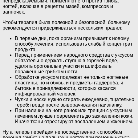
непредсказуемыми. Применяют его против грибка
ногтей, включая в рецепты мазей, компрессов и
ванночек.
Чтобы терапия была полезной и безопасной, больному
рекомендуется придерживаться нескольких правил:
В первые дни, пока организм привыкает к новому
способу лечения, использовать слабый концентрат
продукта.
Перед применением народного средства с уксусом
обязательно держать ступню в горячей воде,
удалять ороговелые участки и шлифовать
пораженные грибком ногти.
Обработке уксусом подлежат не только ногтевые
пластины, но и обувь, и предметы гардероба, и
бытовые принадлежности, которых касался
инфицированный человек.
Чулки и носки нужно стирать ежедневно, тщательно
теребя вещи после выворачивания наизнанку.
При наличии на ноге ранок или трещин с уксусным
лечением лучше повременить до заживления кожи.
Иначе ткани отреагируют воспалением и жжением.
Ну а теперь перейдем непосредственно к способам
лечения грибка на пальцах и ногтях при помощи уксуса.