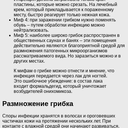
пластины, которые можно срезать. На лечебный
крем, который прикладывается к пораженному
месту, быстро реагирует только нежная кожа.
Миф 4: при заражении грибком нужно поменять
обувь – путем обработки инфекцию можно
нейтрализовать.
Миф 5: наиболее широко грибок распространен в
общественных саунах и банях – эти помещения
действительно являются благоприятной средой для
размножения патогенных микроорганизмов
рассматриваемого вида. Но заразиться можно и в
других местах.
К мифам о грибке можно отнести и мнение, что
инфекция передается через лак для ногтей.
Это ошибочное убеждение: в состав лака
входит формальдегид, который уничтожает
возбудителей онихомикоза.
Размножение грибка
Споры инфекции хранятся в волосах и ороговевших
частичках кожи на протяжении нескольких лет. При
контакте с влажной средой они начинают развиваться.