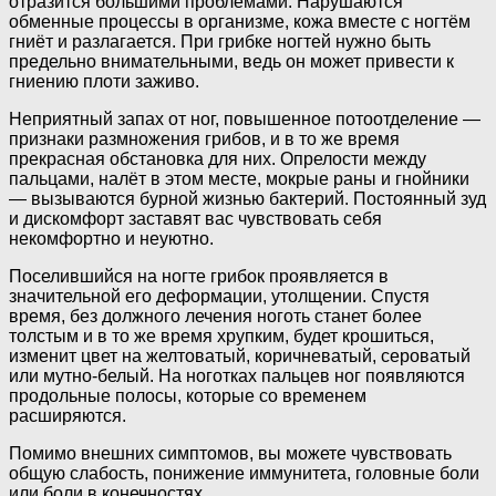
отразится большими проблемами. Нарушаются
обменные процессы в организме, кожа вместе с ногтём
гниёт и разлагается. При грибке ногтей нужно быть
предельно внимательными, ведь он может привести к
гниению плоти заживо.
Неприятный запах от ног, повышенное потоотделение —
признаки размножения грибов, и в то же время
прекрасная обстановка для них. Опрелости между
пальцами, налёт в этом месте, мокрые раны и гнойники
— вызываются бурной жизнью бактерий. Постоянный зуд
и дискомфорт заставят вас чувствовать себя
некомфортно и неуютно.
Поселившийся на ногте грибок проявляется в
значительной его деформации, утолщении. Спустя
время, без должного лечения ноготь станет более
толстым и в то же время хрупким, будет крошиться,
изменит цвет на желтоватый, коричневатый, сероватый
или мутно-белый. На ноготках пальцев ног появляются
продольные полосы, которые со временем
расширяются.
Помимо внешних симптомов, вы можете чувствовать
общую слабость, понижение иммунитета, головные боли
или боли в конечностях.