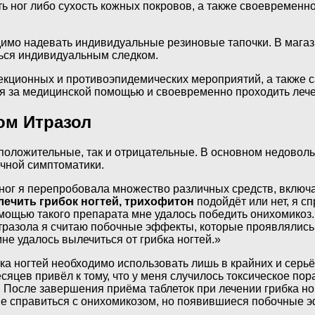
ь ног либо сухость кожных покровов, а также своевремен
имо надевать индивидуальные резиновые тапочки. В магаз
ться индивидуальным следком.
кционных и противоэпидемических мероприятий, а также 
я за медицинской помощью и своевременно проходить лече
ом Итразол
положительные, так и отрицательные. В основном недовольс
чной симптоматики.
 ног я перепробовала множество различных средств, включа
лечить грибок ногтей, трихофитон
подойдёт или нет, я с
омощью такого препарата мне удалось победить онихомикоз
азола я считаю побочные эффекты, которые проявлялись в
не удалось вылечиться от грибка ногтей.»
бка ногтей необходимо использовать лишь в крайних и серь
есяцев привёл к тому, что у меня случилось токсическое п
 После завершения приёма таблеток при лечении грибка но
мне справиться с онихомикозом, но появившиеся побочные