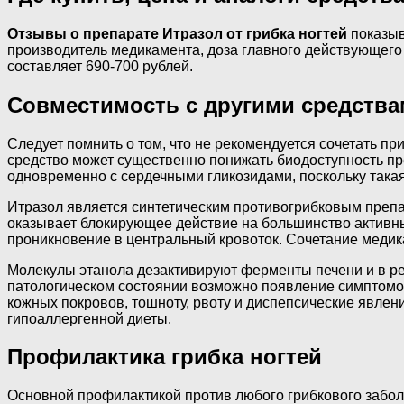
Отзывы о препарате Итразол от грибка ногтей
показыв
производитель медикамента, доза главного действующего 
составляет 690-700 рублей.
Совместимость с другими средства
Следует помнить о том, что не рекомендуется сочетать 
средство может существенно понижать биодоступность п
одновременно с сердечными гликозидами, поскольку такая
Итразол является синтетическим противогрибковым преп
оказывает блокирующее действие на большинство активны
проникновение в центральный кровоток. Сочетание медик
Молекулы этанола дезактивируют ферменты печени и в ре
патологическом состоянии возможно появление симптомов
кожных покровов, тошноту, рвоту и диспепсические явлен
гипоаллергенной диеты.
Профилактика грибка ногтей
Основной профилактикой против любого грибкового забол