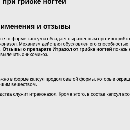
 при грибке ногтей
применения и отзывы
ется в форме капсул и обладает выраженным противогрибк
раконазол. Механизм действия обусловлен его способность
я.
Отзывы о препарате Итразол от
грибка ногтей
показыв
 вылечить онихомикоз.
ожно в форме капсул продолговатой формы, которые окраш
ующим веществом.
тва служит итраконазол. Кроме этого, в состав капсул вх