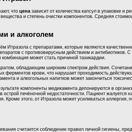
ают, что
цена
зависит от количества капсул в упаковке и р
вещества и степень очистки компонентов. Средняя стоимос
ми и алкоголем
приём Итразола с препаратами, которые являются качестве
репаратов с противовирусным действием и антибиотиков. 
 комбинация может стать причиной тахикардии.
аратом, обладающим широким спектром действия. Сочетани
х ферментов крови, что нарушает проходимость действующ
амента и алкогольных напитков может закончиться токсич
зультате компоненты медикамента депонируются в организм
 острой печёночной недостаточности. Пациент жалуется н
ия. Кроме этого, от Итразола может усиливаться аллергия,
евания считается соблюдение правил личной гигиены, пре