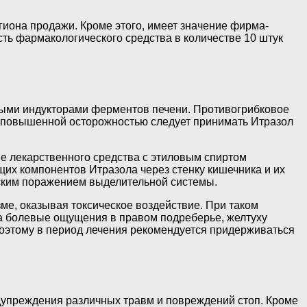
егиона продажи. Кроме этого, имеет значение фирма-
ть фармакологического средства в количестве 10 штук
нными индукторами ферментов печени. Противогрибковое
С повышенной осторожностью следует принимать Итразол
е лекарственного средства с этиловым спиртом
их компонентов Итразола через стенку кишечника и их
еским поражением выделительной системы.
е, оказывая токсическое воздействие. При таком
а болевые ощущения в правом подреберье, желтуху
 поэтому в период лечения рекомендуется придерживаться
дупреждения различных травм и повреждений стоп. Кроме