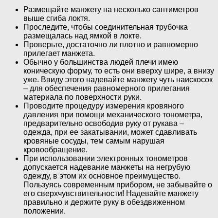
Размещайте манжету на несколько сантиметров
выше сгиба локтя.
Проследите, чтобы соединительная трубочка
размещалась над ямкой в локте.
Проверьте, достаточно ли плотно и равномерно
прилегает манжета.
Обычно у большинства людей плечи имею
коническую форму, то есть они вверху шире, а внизу
уже. Ввиду этого надевайте манжету чуть наискосок
– для обеспечения равномерного прилегания
материала по поверхности руки.
Проводите процедуру измерения кровяного
давления при помощи механического тонометра,
предварительно освободив руку от рукава –
одежда, при ее закатывании, может сдавливать
кровяные сосуды, тем самым нарушая
кровообращение.
При использовании электронных тонометров
допускается надевание манжеты на негрубую
одежду, в этом их основное преимущество.
Пользуясь современным прибором, не забывайте о
его сверхчувствительности! Надевайте манжету
правильно и держите руку в обездвиженном
положении.