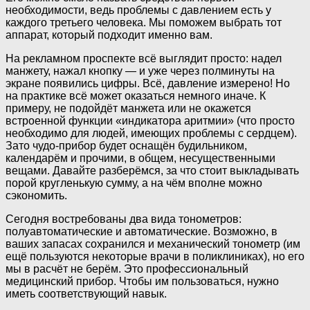
необходимости, ведь проблемы с давлением есть у
каждого третье­го человека. Мы поможем выбрать тот
аппарат, который подходит именно вам.
На рекламном проспекте всё выглядит просто: надел
манжету, нажал кнопку — и уже через полминуты на
экране появились цифры. Всё, давление измерено! Но
на практике всё может оказаться немного иначе. К
примеру, не подойдёт манжета или не окажется
встроенной функции «индикатора аритмии» (что просто
необходимо для людей, имеющих проблемы с сердцем).
Зато чудо-прибор будет оснащён будильником,
календарём и прочими, в общем, несущественными
вещами. Давайте разберёмся, за что стоит выкладывать
порой кругленькую сумму, а на чём вполне можно
сэкономить.
Сегодня востребованы два вида тонометров:
полуавтоматические и автоматические. Возможно, в
ваших запасах сохранился и механический тонометр (им
ещё пользуются некоторые врачи в поликлиниках), но его
мы в расчёт не берём. Это профессиональный
медицинский прибор. Чтобы им пользоваться, нужно
иметь соответствующий навык.