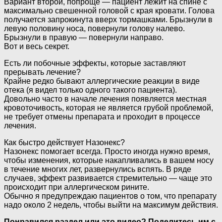
Вариант второй, попроще — пациент лежит на спине с
максимально свешенной головой с края кровати. Голова
получается запрокинута вверх тормашками. Брызнули в
левую половину носа, повернули голову налево.
Брызнули в правую — повернули направо.
Вот и весь секрет.
Есть ли побочные эффекты, которые заставляют
прерывать лечение?
Крайне редко бывают аллергические реакции в виде
отека (я видел только одного такого пациента).
Довольно часто в начале лечения появляется местная
кровоточивость, которая не является грубой проблемой,
не требует отмены препарата и проходит в процессе
лечения.
Как быстро действует Назонекс?
Назонекс помогает всегда. Просто иногда нужно время,
чтобы изменения, которые накапливались в вашем носу
в течение многих лет, развернулись вспять. В ряде
случаев, эффект развивается стремительно — чаще это
происходит при аллергическом рините.
Обычно я предупреждаю пациентов о том, что препарату
надо около 2 недель, чтобы выйти на максимум действия.
Понравился раздел или это видео? Поделитесь им с