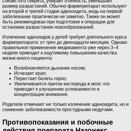
слизистого секрета, убирает отечность, уменьшает
размер разрастаний. Обычно фармпрепарат используют
на второй и третей стадии аденоидита, ведь на первой
заболевание практически не заметно. Также он может
быть рекомендован при подготовке к операции для
остановки разрастания новообразований.
Излечение аденоидов у детей требует длительного курса
фармпрепарата: от трех до двенадцати месяцев. Однако
правильное применение медикамента уже через 3–4
недели приводит к ощутимому повышению качества
жизни юного пациента:
Возобновляется дыхание носом;
Исчезает храп;
Перестает болеть горло;
Увеличивается приток кислорода в мозг, что
приводит к улучшению успеваемости и
концентрации внимания.
Родители отмечают не только излечение аденоидита, но и
снижение заболеваемости простудными недугами.
Противопоказания и побочные
действия препарата Назонекс