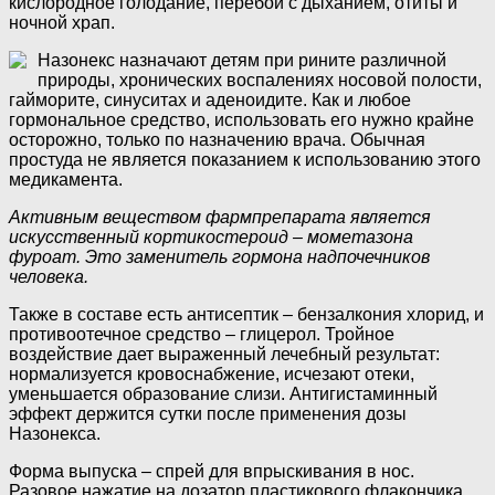
кислородное голодание, перебои с дыханием, отиты и
ночной храп.
Назонекс назначают детям при рините различной
природы, хронических воспалениях носовой полости,
гайморите, синуситах и аденоидите. Как и любое
гормональное средство, использовать его нужно крайне
осторожно, только по назначению врача. Обычная
простуда не является показанием к использованию этого
медикамента.
Активным веществом фармпрепарата является
искусственный кортикостероид – мометазона
фуроат. Это заменитель гормона надпочечников
человека.
Также в составе есть антисептик – бензалкония хлорид, и
противоотечное средство – глицерол. Тройное
воздействие дает выраженный лечебный результат:
нормализуется кровоснабжение, исчезают отеки,
уменьшается образование слизи. Антигистаминный
эффект держится сутки после применения дозы
Назонекса.
Форма выпуска – спрей для впрыскивания в нос.
Разовое нажатие на дозатор пластикового флакончика