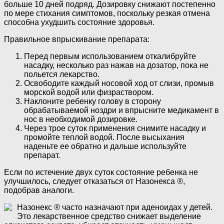
больше 10 дней подряд. Дозировку снижают постепенно
по мере стихания симптомов, поскольку резкая отмена
способна ухудшить состояние здоровья.
Правильное впрыскивание препарата:
Перед первым использованием откалибруйте
насадку, несколько раз нажав на дозатор, пока не
польется лекарство.
Освободите каждый носовой ход от слизи, промыв
морской водой или физраствором.
Наклоните ребенку голову в сторону
обрабатываемой ноздри и впрысните медикамент в
нос в необходимой дозировке.
Через трое суток применения снимите насадку и
промойте теплой водой. После высыхания
наденьте ее обратно и дальше используйте
препарат.
Если по истечение двух суток состояние ребенка не
улучшилось, следует отказаться от Назонекса
®
,
подобрав аналоги.
Назонекс
®
часто назначают при аденоидах у детей.
Это лекарственное средство снижает выделение