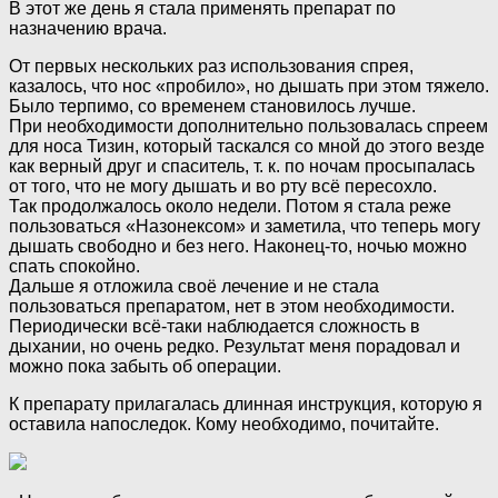
В этот же день я стала применять препарат по
назначению врача.
От первых нескольких раз использования спрея,
казалось, что нос «пробило», но дышать при этом тяжело.
Было терпимо, со временем становилось лучше.
При необходимости дополнительно пользовалась спреем
для носа Тизин, который таскался со мной до этого везде
как верный друг и спаситель, т. к. по ночам просыпалась
от того, что не могу дышать и во рту всё пересохло.
Так продолжалось около недели. Потом я стала реже
пользоваться «Назонексом» и заметила, что теперь могу
дышать свободно и без него. Наконец-то, ночью можно
спать спокойно.
Дальше я отложила своё лечение и не стала
пользоваться препаратом, нет в этом необходимости.
Периодически всё-таки наблюдается сложность в
дыхании, но очень редко. Результат меня порадовал и
можно пока забыть об операции.
К препарату прилагалась длинная инструкция, которую я
оставила напоследок. Кому необходимо, почитайте.