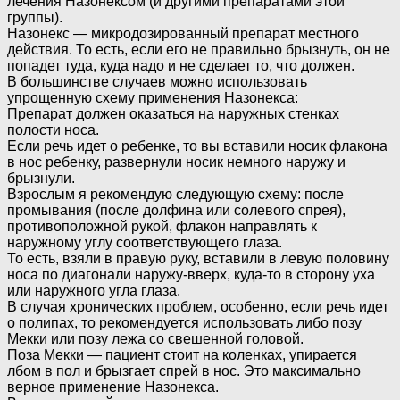
лечения Назонексом (и другими препаратами этой
группы).
Назонекс — микродозированный препарат местного
действия. То есть, если его не правильно брызнуть, он не
попадет туда, куда надо и не сделает то, что должен.
В большинстве случаев можно использовать
упрощенную схему применения Назонекса:
Препарат должен оказаться на наружных стенках
полости носа.
Если речь идет о ребенке, то вы вставили носик флакона
в нос ребенку, развернули носик немного наружу и
брызнули.
Взрослым я рекомендую следующую схему: после
промывания (после долфина или солевого спрея),
противоположной рукой, флакон направлять к
наружному углу соответствующего глаза.
То есть, взяли в правую руку, вставили в левую половину
носа по диагонали наружу-вверх, куда-то в сторону уха
или наружного угла глаза.
В случая хронических проблем, особенно, если речь идет
о полипах, то рекомендуется использовать либо позу
Мекки или позу лежа со свешенной головой.
Поза Мекки — пациент стоит на коленках, упирается
лбом в пол и брызгает спрей в нос. Это максимально
верное применение Назонекса.