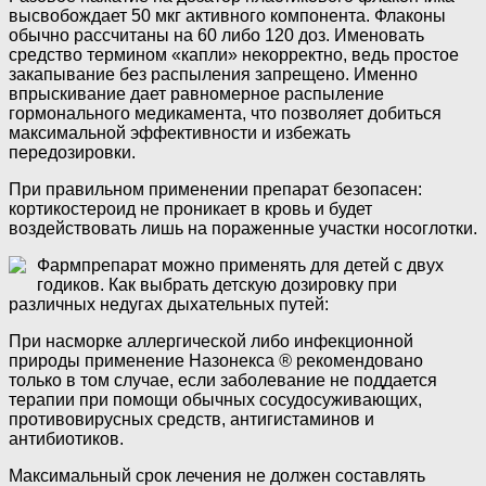
высвобождает 50 мкг активного компонента. Флаконы
обычно рассчитаны на 60 либо 120 доз. Именовать
средство термином «капли» некорректно, ведь простое
закапывание без распыления запрещено. Именно
впрыскивание дает равномерное распыление
гормонального медикамента, что позволяет добиться
максимальной эффективности и избежать
передозировки.
При правильном применении препарат безопасен:
кортикостероид не проникает в кровь и будет
воздействовать лишь на пораженные участки носоглотки.
Фармпрепарат можно применять для детей с двух
годиков. Как выбрать детскую дозировку при
различных недугах дыхательных путей:
При насморке аллергической либо инфекционной
природы применение Назонекса
®
рекомендовано
только в том случае, если заболевание не поддается
терапии при помощи обычных сосудосуживающих,
противовирусных средств, антигистаминов и
антибиотиков.
Максимальный срок лечения не должен составлять