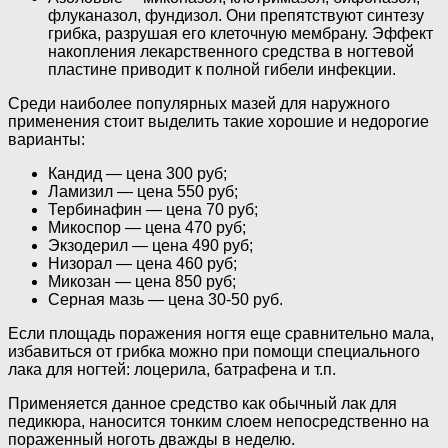
флуканазол, фундизол. Они препятствуют синтезу
грибка, разрушая его клеточную мембрану. Эффект
накопления лекарственного средства в ногтевой
пластине приводит к полной гибели инфекции.
Среди наиболее популярных мазей для наружного
применения стоит выделить такие хорошие и недорогие
варианты:
Кандид — цена 300 руб;
Ламизил — цена 550 руб;
Тербинафин — цена 70 руб;
Микоспор — цена 470 руб;
Экзодерил — цена 490 руб;
Низорал — цена 460 руб;
Микозан — цена 850 руб;
Серная мазь — цена 30-50 руб.
Если площадь поражения ногтя еще сравнительно мала,
избавиться от грибка можно при помощи специального
лака для ногтей: лоцерила, батрафена и т.п.
Применяется данное средство как обычный лак для
педикюра, наносится тонким слоем непосредственно на
пораженный ноготь дважды в неделю.