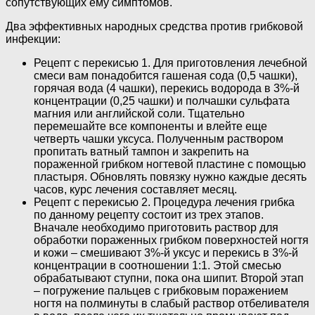
сопутствующих ему симптомов.
Два эффективных народных средства против грибковой
инфекции:
Рецепт с перекисью 1. Для приготовления лечебной
смеси вам понадобится гашеная сода (0,5 чашки),
горячая вода (4 чашки), перекись водорода в 3%-й
концентрации (0,25 чашки) и полчашки сульфата
магния или английской соли. Тщательно
перемешайте все компоненты и влейте еще
четверть чашки уксуса. Полученным раствором
пропитать ватный тампон и закрепить на
пораженной грибком ногтевой пластине с помощью
пластыря. Обновлять повязку нужно каждые десять
часов, курс лечения составляет месяц.
Рецепт с перекисью 2. Процедура лечения грибка
по данному рецепту состоит из трех этапов.
Вначале необходимо приготовить раствор для
обработки пораженных грибком поверхностей ногтя
и кожи – смешивают 3%-й уксус и перекись в 3%-й
концентрации в соотношении 1:1. Этой смесью
обрабатывают ступни, пока она шипит. Второй этап
– погружение пальцев с грибковым поражением
ногтя на полминуты в слабый раствор отбеливателя