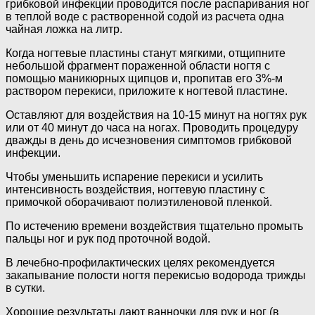
грибковой инфекции проводится после распаривания ног
в теплой воде с растворенной содой из расчета одна
чайная ложка на литр.
Когда ногтевые пластины станут мягкими, отщипните
небольшой фрагмент пораженной области ногтя с
помощью маникюрных щипцов и, пропитав его 3%-м
раствором перекиси, приложите к ногтевой пластине.
Оставляют для воздействия на 10-15 минут на ногтях рук
или от 40 минут до часа на ногах. Проводить процедуру
дважды в день до исчезновения симптомов грибковой
инфекции.
Чтобы уменьшить испарение перекиси и усилить
интенсивность воздействия, ногтевую пластину с
примочкой оборачивают полиэтиленовой пленкой.
По истечению времени воздействия тщательно промыть
пальцы ног и рук под проточной водой.
В лечебно-профилактических целях рекомендуется
закапывание полости ногтя перекисью водорода трижды
в сутки.
Хорошие результаты дают ванночки для рук и ног (в