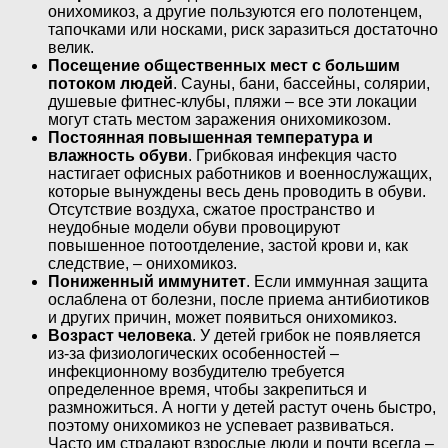
онихомикоз, а другие пользуются его полотенцем,
тапочками или носками, риск заразиться достаточно
велик.
Посещение общественных мест с большим
потоком людей
. Сауны, бани, бассейны, солярии,
душевые фитнес-клубы, пляжи – все эти локации
могут стать местом заражения онихомикозом.
Постоянная повышенная температура и
влажность обуви
. Грибковая инфекция часто
настигает офисных работников и военнослужащих,
которые вынуждены весь день проводить в обуви.
Отсутствие воздуха, сжатое пространство и
неудобные модели обуви провоцируют
повышенное потоотделение, застой крови и, как
следствие, – онихомикоз.
Пониженный иммунитет
. Если иммунная защита
ослаблена от болезни, после приема антибиотиков
и других причин, может появиться онихомикоз.
Возраст человека
. У детей грибок не появляется
из-за физиологических особенностей –
инфекционному возбудителю требуется
определенное время, чтобы закрепиться и
размножиться. А ногти у детей растут очень быстро,
поэтому онихомикоз не успевает развиваться.
Часто им страдают взрослые люди и почти всегда –