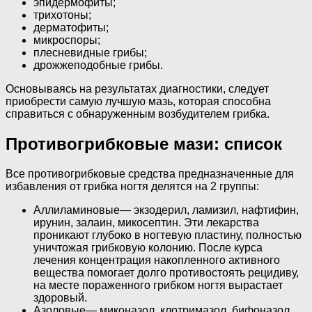
эпидермофиты;
трихотоны;
дерматофиты;
микроспоры;
плесневидные грибы;
дрожжеподобные грибы.
Основываясь на результатах диагностики, следует
приобрести самую лучшую мазь, которая способна
справиться с обнаруженным возбудителем грибка.
Противогрибковые мази: список
Все противогрибковые средства предназначенные для
избавления от грибка ногтя делятся на 2 группы:
Аллиламиновые— экзодерил, ламизил, нафтифин,
ирунин, залаин, микосептин. Эти лекарства
проникают глубоко в ногтевую пластину, полностью
уничтожая грибковую колонию. После курса
лечения концентрация накопленного активного
вещества помогает долго противостоять рецидиву,
на месте пораженного грибком ногтя вырастает
здоровый.
Азоловые— миконазол, клотримазол, бифоназол,