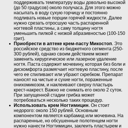
поддерживать температуру воды довольно высокой
(до 50 градусов) около получаса. Для этого можно
насыпать в воду сухую горчицу и постоянно
подливать новые порции горячей жидкости. Далее
нужно срезать отросшую часть распаренной
ногтевой пластины, а саму толщину ногтя
уменьшить пилкой с низкой абразивностью (100-150
грит).
Приобрести в аптеке крем-пасту Микостоп
. Это
российское средство из бюджетного сегмента (250-
300 рублей), однако своим действием может
заменить хирургическое или лазерное удаление
ногтя. Паста содержит мочевину, которая без боли и
дискомфорта размягчает ногтевую пластину, после
чего ее спиливают или убрают скребком. Препарат
наносят на чистые и сухие ногти, пораженные
онихомикозом, и наклеивают сверху пластырь
крест-накрест. Важно не снимать его около 2 суток.
При запущенной стадии грибка может
потребоваться несколько таких процедур.
Использовать крем Ногтимицин
. Он стоит
недорого: около 150 рублей. Основным
компонентом является карбамид или мочевина. На
распаренные, но обсушенные полотенцем ногти
нужно нанести Ногтимицин, заклеить пластырем и