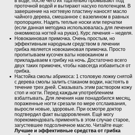
в воде, после чего их тщательно промывают под
проточной водой и вытирают насухо полотенцем. В
завершение на ногтевую пластину наносят масло
чайного дерева, смешанное с вазелином в равных
пропорциях. Надеть теплые носки или перчатки
(если данная методика использовалась для лечения
онкомикоза ногтей на руках). Курс лечения – неделя.
Новокаиновая примочка. Очень простым, но
эффективным народным средством в лечении
грибка является новокаиновая примочка. Просто
пропитываем кусочек ваты новокаином и
прикладываем к грибку на ночь. Достаточно всего
двух таких примочек, чтобы навсегда избавиться от
грибка.
Настойка смолы абрикоса: 1 столовую ложку снятой
с дерева смолы залить стаканом водки, настоять в
течение трех дней. Смазывать этим раствором кожу
стоп и ногти. Перед каждым употреблением
взбалтывать. Для лечения нам понадобился месяц,
пораженные ногти срезали по мере отслаивания,
выросли новые, здоровые. При осмотре доктор
подтвердил факт выздоровления. Ещё могу
порекомендовать применять в этом случае старое,
загустевшее подсолнечное масло. Читайте еще:
Лучшие и эффективные средства от грибка