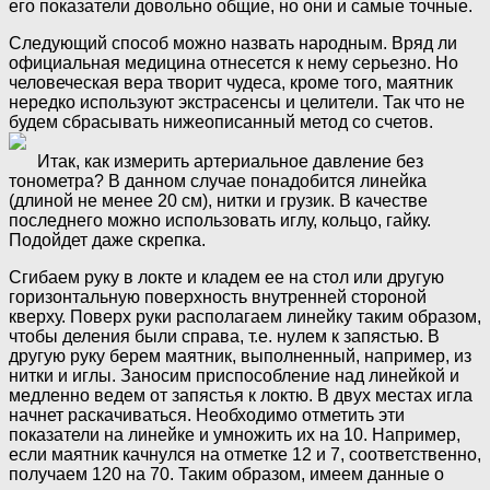
его показатели довольно общие, но они и самые точные.
Следующий способ можно назвать народным. Вряд ли
официальная медицина отнесется к нему серьезно. Но
человеческая вера творит чудеса, кроме того, маятник
нередко используют экстрасенсы и целители. Так что не
будем сбрасывать нижеописанный метод со счетов.
Итак, как измерить артериальное давление без
тонометра? В данном случае понадобится линейка
(длиной не менее 20 см), нитки и грузик. В качестве
последнего можно использовать иглу, кольцо, гайку.
Подойдет даже скрепка.
Сгибаем руку в локте и кладем ее на стол или другую
горизонтальную поверхность внутренней стороной
кверху. Поверх руки располагаем линейку таким образом,
чтобы деления были справа, т.е. нулем к запястью. В
другую руку берем маятник, выполненный, например, из
нитки и иглы. Заносим приспособление над линейкой и
медленно ведем от запястья к локтю. В двух местах игла
начнет раскачиваться. Необходимо отметить эти
показатели на линейке и умножить их на 10. Например,
если маятник качнулся на отметке 12 и 7, соответственно,
получаем 120 на 70. Таким образом, имеем данные о