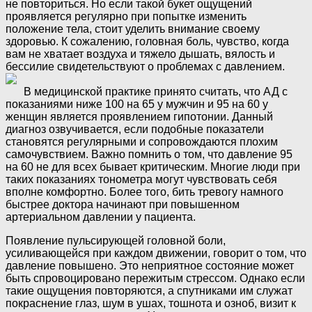
не повториться. Но если такой букет ощущений
проявляется регулярно при попытке изменить
положение тела, стоит уделить внимание своему
здоровью. К сожалению, головная боль, чувство, когда
вам не хватает воздуха и тяжело дышать, вялость и
бессилие свидетельствуют о проблемах с давлением.
В медицинской практике принято считать, что АД с
показаниями ниже 100 на 65 у мужчин и 95 на 60 у
женщин является проявлением гипотонии. Данный
диагноз озвучивается, если подобные показатели
становятся регулярными и сопровождаются плохим
самочувствием. Важно помнить о том, что давление 95
на 60 не для всех бывает критическим. Многие люди при
таких показаниях тонометра могут чувствовать себя
вполне комфортно. Более того, бить тревогу намного
быстрее доктора начинают при повышенном
артериальном давлении у пациента.
Появление пульсирующей головной боли,
усиливающейся при каждом движении, говорит о том, что
давление повышено. Это неприятное состояние может
быть спровоцировано пережитым стрессом. Однако если
такие ощущения повторяются, а спутниками им служат
покраснение глаз, шум в ушах, тошнота и озноб, визит к