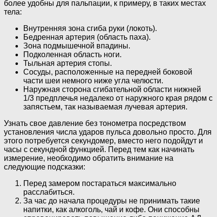
более удобны для пальпации, к примеру, в таких местах
тела:
Внутренняя зона сгиба руки (локоть).
Бедренная артерия (область паха).
Зона подмышечной впадины.
Подколенная область ноги.
Тыльная артерия стопы.
Сосуды, расположенные на передней боковой
части шеи немного ниже угла челюсти.
Наружная сторона сгибательной области нижней
1/3 предплечья недалеко от наружного края рядом с
запястьем, так называемая лучевая артерия.
Узнать свое давление без тонометра посредством
установления числа ударов пульса довольно просто. Для
этого потребуется секундомер, вместо него подойдут и
часы с секундной функцией. Перед тем как начинать
измерение, необходимо обратить внимание на
следующие подсказки:
Перед замером постараться максимально
расслабиться.
За час до начала процедуры не принимать такие
напитки, как алкоголь, чай и кофе. Они способны