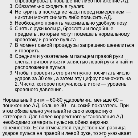
спровоцировать повышение либо понижение АД.
Обязательно сходить в туалет.
Не курить в последние часы перед измерением —
никотин может снизить либо повысить АД.
Необходимо принять максимально удобную позу.
Снять с руки кольца, браслеты и подобные
предметы, которые могут помешать нормальному
кровотоку и работе пульса.
В момент самой процедуры запрещено шевелиться
и говорить.
Средним и указательным пальцем правой руки
слегка притронуться к запястью левой руки и найти
расположение пульса.
Чтобы проверить его ритм нужно посчитать число
ударов за 30 сек., а затем эту цифру помножить на
2. Число, которое получилось в итоге — уровень
кровяного давления.
Нормальный ритм – 60-80 ударов/мин., меньше 60 –
пониженное АД, больше 80 – высокий показатель. При
этом обязательно учитывайте свою возрастную
категорию. Для более корректного установления АД
необходимо замерить пульс на обеих верхних
конечностях. Если отмечается существенная разница
ударов пульса на правой и левой руке, то это указывает