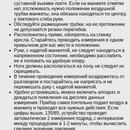
суставной выемки локтя. Если на манжете отметки
нет, отслеживать нужно положение воздушной
трубки манжеты, она обязана находиться по центру,
у локтевого сгиба руки.
Обследуйте размещение трубки, на ее протяжении
не допускается резких перегибов.
Расположитесь прямо, обопретесь на спинку
кресла. Старайтесь проводить измерения в одном
привычном для вас месте и положении.
Руке, с надетой манжетой, не следует находиться в
напряженном состоянии, необходимо расслабить
ее и положить на удобную опору.
Ноги должны располагаться на полу, не следует их
скрещивать.
В течение проведения измерений воздержитесь от
разговоров и постарайтесь не напрягать и не
перемешать руку с надетой манжетой.
Удобно устроившись, можно включить аппарат, и
дождаться появления на дисплее данных
измерения. Прибор самостоятельно подает воздух в
манжету и проводит все нужные действия. Если
цифры выше, 135/85, устройство проведет
автоматически 2 измерения подряд, с интервалом
между процедурами в 1-2 минуты, чтобы вычислить
среднее значение давления.