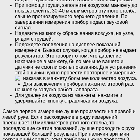
При помощи груши, заполните воздухом манжету до
показателей на 30-40 миллиметров ртутного столба
свыше прогнозируемого верхнего давления. По
завершении измерения прибор подаст звуковой
сигнал.
Надавите на кнопку сбрасывания воздуха, на узле,
рядом с грушей.
Подождете появления на дисплее показаний
измерения. Бывают случаи, когда прибор не выдает
результатов. Это говорит о том, что давление,
накачанное в манжету, было меньше вашего и
датчики не смогли снять показания. Для устранения
этой ошибки нужно провести повторное измерение,
накачав в манжету большее количество воздуха.
Для выключения прибора нажмите, второй раз,
на кнопку запуска работы аппарата.
Для удаления воздуха из манжеты, нажмите и
удерживайте, кнопку стравливания воздуха.
Самое первое измерение лучше произвести на правой и
левой руке. Если расхождение в ряду измерений
превышает 10 миллиметров ртутного столба, то
последующие снятия показаний, лучше проводить с руки
показавшей больший результат. При наличии аритмии
сокращений сердца, этим прибором нужно провести 3