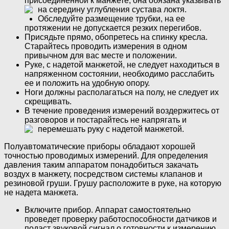
присоединенной к манжете, она обязана указывать
на середину углубления сустава локтя.
Обследуйте размещение трубки, на ее
протяжении не допускается резких перегибов.
Присядьте прямо, обопретесь на спинку кресла.
Старайтесь проводить измерения в одном
привычном для вас месте и положении.
Руке, с надетой манжетой, не следует находиться в
напряженном состоянии, необходимо расслабить
ее и положить на удобную опору.
Ноги должны располагаться на полу, не следует их
скрещивать.
В течение проведения измерений воздержитесь от
разговоров и постарайтесь не напрягать и
перемешать руку с надетой манжетой.
Полуавтоматические приборы обладают хорошей
точностью проводимых измерений. Для определения
давления таким аппаратом понадобиться закачать
воздух в манжету, посредством системы клапанов и
резиновой груши. Грушу расположите в руке, на которую
не надета манжета.
Включите прибор. Аппарат самостоятельно
проведет проверку работоспособности датчиков и
подаст звуковой сигнал о готовности к измерению.