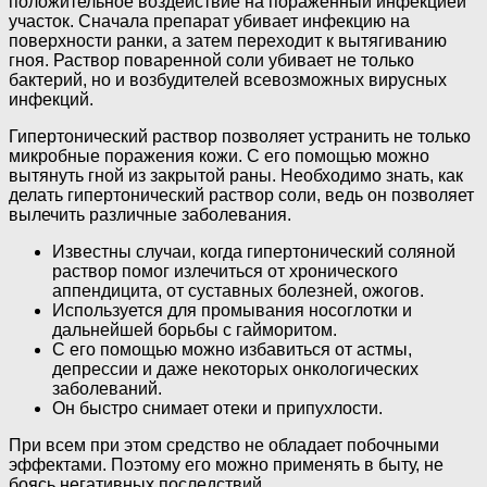
положительное воздействие на пораженный инфекцией
участок. Сначала препарат убивает инфекцию на
поверхности ранки, а затем переходит к вытягиванию
гноя. Раствор поваренной соли убивает не только
бактерий, но и возбудителей всевозможных вирусных
инфекций.
Гипертонический раствор позволяет устранить не только
микробные поражения кожи. С его помощью можно
вытянуть гной из закрытой раны. Необходимо знать, как
делать гипертонический раствор соли, ведь он позволяет
вылечить различные заболевания.
Известны случаи, когда гипертонический соляной
раствор помог излечиться от хронического
аппендицита, от суставных болезней, ожогов.
Используется для промывания носоглотки и
дальнейшей борьбы с гайморитом.
С его помощью можно избавиться от астмы,
депрессии и даже некоторых онкологических
заболеваний.
Он быстро снимает отеки и припухлости.
При всем при этом средство не обладает побочными
эффектами. Поэтому его можно применять в быту, не
боясь негативных последствий.