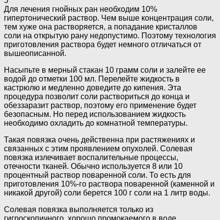
5
Для лечения гнойных ран необходим 10%
гипертонический раствор. Чем выше концентрация соли,
тем хуже она растворяется, а попадание кристаллов
соли на открытую рану недопустимо. Поэтому технология
приготовления раствора будет немного отличаться от
вышеописанной.
Насыпьте в мерный стакан 10 грамм соли и залейте ее
водой до отметки 100 мл. Перелейте жидкость в
кастрюлю и медленно доведите до кипения. Эта
процедура позволит соли раствориться до конца и
обеззаразит раствор, поэтому его применение будет
безопасным. Но перед использованием жидкость
необходимо охладить до комнатной температуры.
Такая повязка очень действенна при растяжениях и
связанных с этим проявлением опухолей. Солевая
повязка излечивает воспалительные процессы,
отечности тканей. Обычно используется 8 или 10
процентный раствор поваренной соли. То есть для
приготовления 10%-го раствора поваренной (каменной и
никакой другой) соли берется 100 г соли на 1 литр воды.
Солевая повязка выполняется только из
гигроскопичного, хорошо промокаемого в воде