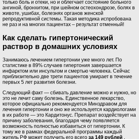
только боль и отеки, но и облегчает состояние больного
ангиной, бронхитом, при шейном остеохондрозе, болях в
животе, ушибах, болезнях органов женской
репродуктивной системы. Такая методика испробована
не раз и на многих пациентах – результат отменный!
Как сделать гипертонический
раствор в домашних условиях
Занимаюсь лечением гипертонии уже много лет. По
статистике в 89% случаев гипертония завершается
инфарктом или инсультом и смертью человека. Сейчас
приблизительно две трети пациентов умирает в течение
первых 5 лет развития болезни.
Следующий факт — сбивать давление можно и нужно, но
это не лечит саму болезнь. Единственное лекарство,
которое официально рекомендуется Минздравом для
лечения гипертонии и оно же используется кардиологами
в их работе — это Кардитонус. Препарат воздействует на
причину заболевания, благодаря чему появляется
возможность полностью избавиться от гипертонии. К
тому же в рамках федеральной программы каждый
житель РФ может получить его всего
за 149 рублей
.