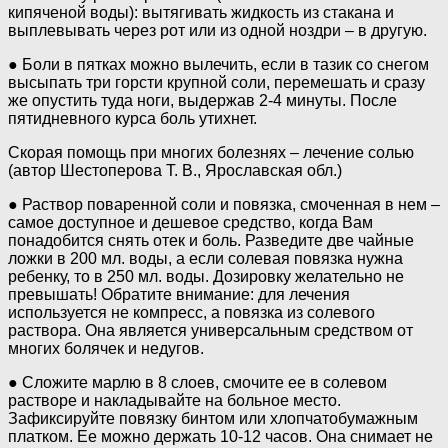
кипяченой воды): вытягивать жидкость из стакана и
выплевывать через рот или из одной ноздри – в другую.
● Боли в пятках можно вылечить, если в тазик со снегом
высыпать три горсти крупной соли, перемешать и сразу
же опустить туда ноги, выдержав 2-4 минуты. После
пятидневного курса боль утихнет.
Скорая помощь при многих болезнях – лечение солью
(автор Шестоперова Т. В., Ярославская обл.)
● Раствор поваренной соли и повязка, смоченная в нем –
самое доступное и дешевое средство, когда Вам
понадобится снять отек и боль. Разведите две чайные
ложки в 200 мл. воды, а если солевая повязка нужна
ребенку, то в 250 мл. воды. Дозировку желательно не
превышать! Обратите внимание: для лечения
используется не компресс, а повязка из солевого
раствора. Она является универсальным средством от
многих болячек и недугов.
● Сложите марлю в 8 слоев, смочите ее в солевом
растворе и накладывайте на больное место.
Зафиксируйте повязку бинтом или хлопчатобумажным
платком. Ее можно держать 10-12 часов. Она снимает не