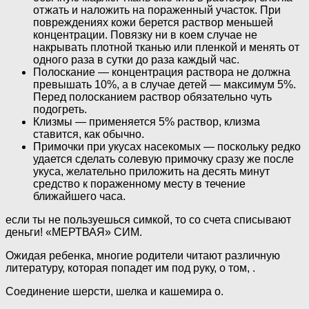
отжать и наложить на пораженный участок. При
повреждениях кожи берется раствор меньшей
концентрации. Повязку ни в коем случае не
накрывать плотной тканью или пленкой и менять от
одного раза в сутки до раза каждый час.
Полоскание — концентрация раствора не должна
превышать 10%, а в случае детей — максимум 5%.
Перед полосканием раствор обязательно чуть
подогреть.
Клизмы — применяется 5% раствор, клизма
ставится, как обычно.
Примочки при укусах насекомых — поскольку редко
удается сделать солевую примочку сразу же после
укуса, желательно приложить на десять минут
средство к пораженному месту в течение
ближайшего часа.
если ты не пользуешься симкой, то со счета списывают
деньги! «МЕРТВАЯ» СИМ.
Ожидая ребенка, многие родители читают различную
литературу, которая попадет им под руку, о том, .
Соединение шерсти, шелка и кашемира о.