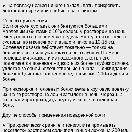
● На повязку нельзя ничего накладывать: прикрепить
лейкопластырем или прибинтовать бинтом.
Способ применения:
Если опухли суставы, они бинтуются большими
марлевыми бинтами с 10% солевым раствором на ночь
ежесуточно в течение двух недель. Бинтуются не только
суставы, но и конечности выше и ниже на 10-15 см.
Солевая повязка действует локально — только на
больной орган или участок и на всю глубину. По мере
поглощения жидкости из подкожного слоя в него
поднимается тканевая жидкость из более глубоких слоев,
увлекая за собой болезнетворные начала — ликвидация
болезни.Действие постепенное, в течение 7-10-ти дней и
более.
При насморке и головных болях делать круговую повязку
из 8%-го раствора на лоб и затылок на ночь. Через 1-2
часа насморк проходит, а к утру исчезает и головная
боль.
Другие способы применения поваренной соли
● При хронических рините и тонзиллите промывать
носоглотку раствором соли (пол чайной ложки на 200 мл.