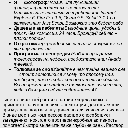
Я — фотограф
Плагин для публикации
фотографий в дневнике пользователя.
Минимальные системные требования: Internet
Explorer 6, Fire Fox 1.5, Opera 9.5, Safari 3.1.1 со
включенным JavaScript. Возможно это будет рабо
Дешевые авиабилеты
Выгодные цены, удобный
поиск, без комиссии, 24 часа. Бронируй сейчас –
плати потом!
Открытки
Перерожденный каталог открыток на
все случаи жизни
Программа телепередач
Удобная программа
телепередач на неделю, предоставленная Akado
телегид.
Толкование снов
Узнайте в чем тайна вашего сна
— стоит готовиться к чему-то плохому или,
наоборот, надо чтобы сон обязательно сбылся.
Вы непременно найдете толкование вашего сна,
ведь в базе уже сейчас содержится 47
Гипертонический раствор натрия хлорида можно
применять наружно в виде аппликаций, для ингаляций
при муковисцидозе и внутривенно для усиления диуреза.
В виде местных компрессов раствор способствует
выведению гноя, а его противомикробная активность
помогает быстро вылечить даже глубокие раны. Раствор