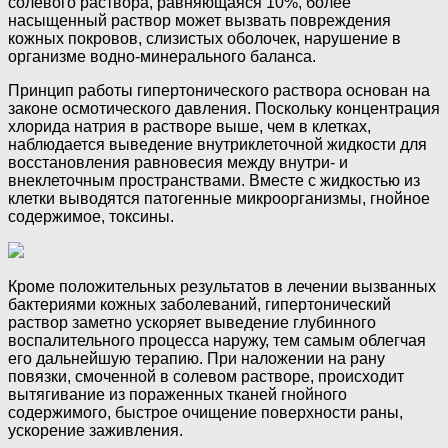
солевого раствора, равняющаяся 10%, более
насыщенный раствор может вызвать повреждения
кожных покровов, слизистых оболочек, нарушение в
организме водно-минерального баланса.
Принцип работы гипертонического раствора основан на
законе осмотического давления. Поскольку концентрация
хлорида натрия в растворе выше, чем в клетках,
наблюдается выведение внутриклеточной жидкости для
восстановления равновесия между внутри- и
внеклеточным пространствами. Вместе с жидкостью из
клетки выводятся патогенные микроорганизмы, гнойное
содержимое, токсины.
Кроме положительных результатов в лечении вызванных
бактериями кожных заболеваний, гипертонический
раствор заметно ускоряет выведение глубинного
воспалительного процесса наружу, тем самым облегчая
его дальнейшую терапию. При наложении на рану
повязки, смоченной в солевом растворе, происходит
вытягивание из пораженных тканей гнойного
содержимого, быстрое очищение поверхности раны,
ускорение заживления.