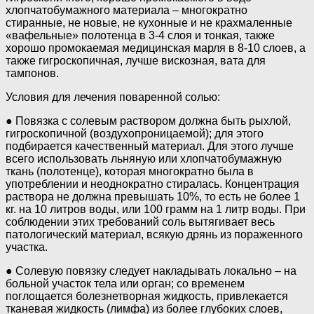
хлопчатобумажного материала – многократно
стиранные, не новые, не кухонные и не крахмаленные
«вафельные» полотенца в 3-4 слоя и тонкая, также
хорошо промокаемая медицинская марля в 8-10 слоев, а
также гигроскопичная, лучше вискозная, вата для
тампонов.
Условия для лечения поваренной солью:
● Повязка с солевым раствором должна быть рыхлой,
гигроскопичной (воздухопроницаемой); для этого
подбирается качественный материал. Для этого лучше
всего использовать льняную или хлопчатобумажную
ткань (полотенце), которая многократно была в
употреблении и неоднократно стиралась. Концентрация
раствора не должна превышать 10%, то есть не более 1
кг. на 10 литров воды, или 100 грамм на 1 литр воды. При
соблюдении этих требований соль вытягивает весь
патологический материал, всякую дрянь из пораженного
участка.
● Солевую повязку следует накладывать локально – на
больной участок тела или орган; со временем
поглощается болезнетворная жидкость, привлекается
тканевая жидкость (лимфа) из более глубоких слоев,