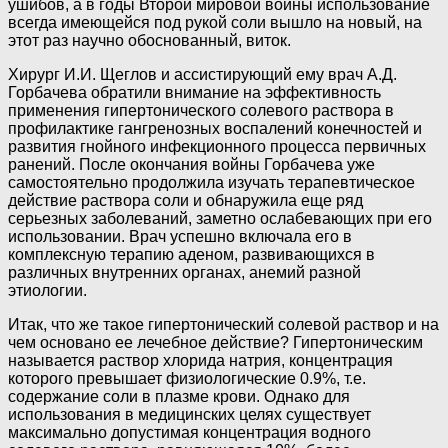
ушибов, а в годы Второй мировой войны использование
всегда имеющейся под рукой соли вышло на новый, на
этот раз научно обоснованный, виток.
Хирург И.И. Щеглов и ассистирующий ему врач А.Д.
Горбачева обратили внимание на эффективность
применения гипертонического солевого раствора в
профилактике гангренозных воспалений конечностей и
развития гнойного инфекционного процесса первичных
ранений. После окончания войны Горбачева уже
самостоятельно продолжила изучать терапевтическое
действие раствора соли и обнаружила еще ряд
серьезных заболеваний, заметно ослабевающих при его
использовании. Врач успешно включала его в
комплексную терапию аденом, развивающихся в
различных внутренних органах, анемий разной
этиологии.
Итак, что же такое гипертонический солевой раствор и на
чем основано ее лечебное действие? Гипертоническим
называется раствор хлорида натрия, концентрация
которого превышает физиологические 0.9%, т.е.
содержание соли в плазме крови. Однако для
использования в медицинских целях существует
максимально допустимая концентрация водного