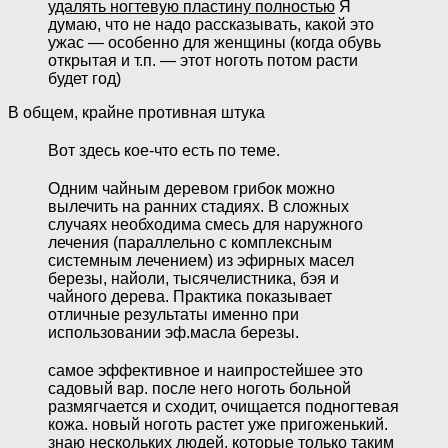
удалять ногтевую пластину полностью
Я
думаю, что не надо рассказывать, какой это
ужас — особенно для женщины (когда обувь
открытая и т.п. — этот ноготь потом расти
будет год)
В общем, крайне противная штука
Вот здесь кое-что есть по теме.
Одним чайным деревом грибок можно
вылечить на ранних стадиях. В сложных
случаях необходима смесь для наружного
лечения (параллельно с комплексным
системным лечением) из эфирных масел
березы, найоли, тысячелистника, бэя и
чайного дерева. Практика показывает
отличные результаты именно при
использовании эф.масла березы.
самое эффективное и наипростейшее это
садовый вар. после него ноготь больной
размягчается и сходит, очищается подногтевая
кожа. новый ноготь растет уже пригоженький.
знаю нескольких людей, которые только таким