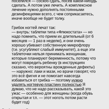
поселился — соскоб сдать, посев какой-нибудь
сделать. А потом уже лечить. А комплексное
лечение нужно дополнять постоянными
дезинфекциями всего, с чем соприкасаетесь,
иначе вообще не будет толку.
Грибок ногтей лечат так:
— внутрь: таблетки типа «Флюкостата» — но
надо помнить, что прием их длительный (от 6
месяцев — 1 раз в неделю), и они очень
хорошо убивают собственную микрофлору
(т.е. усугубляют слабый иммунитет), а еще эти
таблеточки нельзя принимать женщинам,
которые планируют беременность, потому что
могут повредить ребенку (в инструкциях
сказано, что вероятны врожденные дефекты)
— наружно: лаки и мази, но врачи говорят, что
это всё фигня и не помогает навсегда
избавиться от грибка — поэтому
нужно
удалять ногтевую пластину полностью
Я
думаю, что не надо рассказывать, какой это
ужас — особенно для женщины (когда обувь
открытая и т.п. — этот ноготь потом расти
будет год)