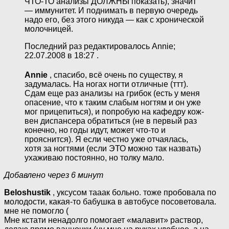
ЧТО-ТО анализы ДОЛЖНЫ показать), значит
— иммунитет. И поднимать в первую очередь
надо его, без этого никуда — как с хронической
молочницей.
Последний раз редактировалось Annie;
22.07.2008 в 18:27 .
Annie
, спасибо, всё очень по существу, я
задумалась. На ногах ногти отличные (ттт).
Сдам еще раз анализы на грибок (есть у меня
опасение, что к таким слабым ногтям и он уже
мог прицепиться), и попробую на кафедру кож-
вен диспансера обратиться (не в первый раз
конечно, но годы идут, может что-то и
прояснится). Я если честно уже отчаялась,
хотя за ногтями (если ЭТО можно так назвать)
ухаживаю постоянно, но толку мало.
Добавлено через 6 минут
Beloshustik
, уксусом тааак больно. тоже пробовала по
молодости, какая-то бабушка в автобусе посоветовала.
мне не помогло (
Мне кстати ненадолго помогает «малавит» раствор,