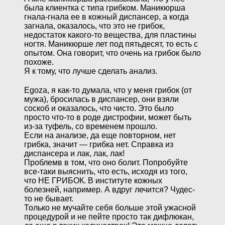
была клиентка с типа грибком. Маникюрша
гнала-гнала ее в кожный диспансер, а когда
загнала, оказалось, что это не грибок,
недостаток какого-то вещества, для пластины
ногтя. Маникюрше лет под пятьдесят, то есть с
опытом. Она говорит, что очень на грибок было
похоже.
Я к тому, что лучше сделать анализ.
Egoza, я как-то думала, что у меня грибок (от
мужа), бросилась в диспансер, они взяли
соскоб и оказалось, что чисто. Это было
просто что-то в роде дистрофии, может быть
из-за туфель, со временем прошло.
Если на анализе, да еще повторном, нет
грибка, значит — грибка нет. Справка из
диспансера и лак, лак, лак!
Проблемв в том, что оно болит. Попробуйте
все-таки выяснить, что есть, исходя из того,
что НЕ ГРИБОК. В институте кожных
болезней, например. А вдруг лечится? Чудес-
то не бывает.
Только не мучайте себя больше этой ужасной
процедурой и не пейте просто так дифлюкан,