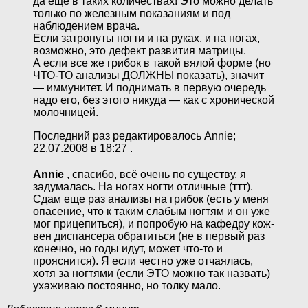
да еще в таких количествах! Это можно делать
только по железным показаниям и под
наблюдением врача.
Если затронуты ногти и на руках, и на ногах,
возможно, это дефект развития матрицы.
А если все же грибок в такой вялой форме (но
ЧТО-ТО анализы ДОЛЖНЫ показать), значит
— иммунитет. И поднимать в первую очередь
надо его, без этого никуда — как с хронической
молочницей.
Последний раз редактировалось Annie;
22.07.2008 в 18:27 .
Annie
, спасибо, всё очень по существу, я
задумалась. На ногах ногти отличные (ттт).
Сдам еще раз анализы на грибок (есть у меня
опасение, что к таким слабым ногтям и он уже
мог прицепиться), и попробую на кафедру кож-
вен диспансера обратиться (не в первый раз
конечно, но годы идут, может что-то и
прояснится). Я если честно уже отчаялась,
хотя за ногтями (если ЭТО можно так назвать)
ухаживаю постоянно, но толку мало.