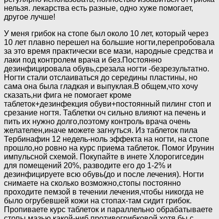
нельзя. лекарства есть разные, одно хуже помогает,
другое лучше!
У меня грибок на стопе был около 10 лет, который через
10 лет плавно перешел на большие ногти,перепробовала
за это время практически все мази, народные средства и
лаки под контролем врача и без.Постоянно
дезинфицировала обувь,срезала ногти -безрезультатно.
Ногти стали отслаиваться до середины пластины, но
сама она была гладкая и выпуклая.В общем,что хочу
сказать,ни фига не помогает кроме
таблеток+дезинфекция обуви+постоянный пилинг стоп и
срезание ногтя. Таблетки оч сильно влияют на печень и
пить их нужно долго,поэтому контроль врача очень
желателен,иначе можете загнуться. Из таблеток пила
Тербинафин 12 недель-ноль эффекта на ногти, на стопе
прошло,но ровно на курс приема таблеток. Помог Ирунин
импульсной схемой. Покупайте в инете Хлорогигседин
для помещений 20%, разводите его до 1-2% и
дезинфицируете всю обувь(до и после лечения). Ногти
снимаете на сколько возможно,стопы постоянно
проходите пемзой в течении лечения,чтобы никогда не
было огрубевшей кожи на стопах-там сидит грибок.
Пропиваете курс таблеток и параллельно обрабатываете
стопы мазью какой-ниб противогрибковой хотя бы с