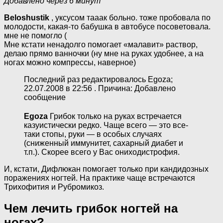
Добавлено через 6 минут
Beloshustik
, уксусом тааак больно. тоже пробовала по
молодости, какая-то бабушка в автобусе посоветовала.
мне не помогло (
Мне кстати ненадолго помогает «малавит» раствор,
делаю прямо ванночки (ну мне на руках удобнее, а на
ногах можно компрессы, наверное)
Последний раз редактировалось Egoza;
22.07.2008 в 22:56 . Причина: Добавлено
сообщение
Egoza
Грибок только на руках встречается
казуистически редко. Чаще всего — это все-
таки стопы, руки — в особых случаях
(сниженный иммунитет, сахарный диабет и
т.п.). Скорее всего у Вас ониходистрофия.
И, кстати, Дифлюкан помогает только при кандидозных
поражениях ногтей. На практике чаще встречаются
Трихофития и Рубромикоз.
Чем лечить грибок ногтей на
ногах?