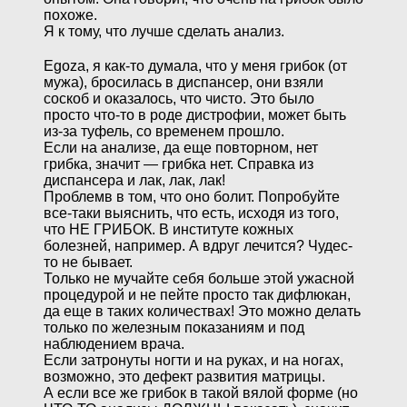
похоже.
Я к тому, что лучше сделать анализ.
Egoza, я как-то думала, что у меня грибок (от
мужа), бросилась в диспансер, они взяли
соскоб и оказалось, что чисто. Это было
просто что-то в роде дистрофии, может быть
из-за туфель, со временем прошло.
Если на анализе, да еще повторном, нет
грибка, значит — грибка нет. Справка из
диспансера и лак, лак, лак!
Проблемв в том, что оно болит. Попробуйте
все-таки выяснить, что есть, исходя из того,
что НЕ ГРИБОК. В институте кожных
болезней, например. А вдруг лечится? Чудес-
то не бывает.
Только не мучайте себя больше этой ужасной
процедурой и не пейте просто так дифлюкан,
да еще в таких количествах! Это можно делать
только по железным показаниям и под
наблюдением врача.
Если затронуты ногти и на руках, и на ногах,
возможно, это дефект развития матрицы.
А если все же грибок в такой вялой форме (но