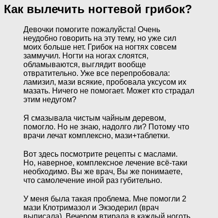
Как вылечить ногтевой грибок?
Девочки помогите пожалуйста! Очень
неудобно говорить на эту тему, но уже сил
моих больше нет. Грибок на ногтях совсем
заммучил. Ногти на ногах слоятся,
обламываются, выглядит вообще
отвратительно. Уже все перепробовала:
ламизил, мази всякие, пробовала уксусом их
мазать. Ничего не помогает. Может кто страдал
этим недугом?
Я смазывала чистым чайным деревом,
помогло. Но не знаю, надолго ли? Потому что
врачи лечат комплексно, мази+таблетки.
Вот здесь посмотрите рецепты с маслами.
Но, наверное, комплексное лечение всё-таки
необходимо. Вы же врач, Вы же понимаете,
что самолечение иной раз губительно.
У меня была такая проблема. Мне помогли 2
мази Клотримазол и Экзодерил (врач
выписала). Вечером втирала в каждый ноготь