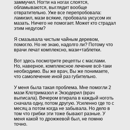
заммучил. Ногти на ногах слоятся,
обламываются, выглядит вообще
отвратительно. Уже все перепробовала:
ламизил, мази всякие, пробовала уксусом их
мазать. Ничего не помогает. Может кто страдал
этим недугом?
Я смазывала чистым чайным деревом,
помогло. Но не знаю, надолго ли? Потому что
врачи лечат комплексно, мази+таблетки.
Вот здесь посмотрите рецепты с маслами.
Но, наверное, комплексное лечение всё-таки
необходимо. Вы же врач, Вы же понимаете,
что самолечение иной раз губительно.
У меня была такая проблема. Мне помогли 2
мази Клотримазол и Экзодерил (врач
выписала). Вечером втирала в каждый ноготь
сначала одну, потом другую. Усиленно где то с
месяц а потом когда не забывала. Но дело в
том что грибки эти тоже бывают разные. У
меня какой то дрожжевой был, не помню
точно.