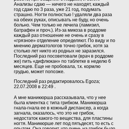
Анализы сдаю — ничего не находят, каждый
год сдаю по 3 раза, уже 21 год, подумать
страшно. Ногти полностью ! удаляли два раза
на обеих руках, описывать не буду, но очень
больно. Чем только не лечила (ламизил,
батрафен и проч.). Из-за микоза в роддоме
каждый раз отношение не очень и сразу в
«грязное» отделение определяют. По виду и по
мнению дерматологов точно грибок, хотя за
столько лет никто из родных не заразился.
Последний раз посоветовали (врач в роддоме
же) пить «дифлюкан» по таблетке в неделю 6
месяцев. Еще не пробовала, т.к. кормлю
грудью, может попозже.
Последний раз редактировалось Egoza;
22.07.2008 в 22:49 .
А мне маникюрша рассказывала, что у нее
была клиентка с типа грибком. Маникюрша
гнала-гнала ее в кожный диспансер, а когда
загнала, оказалось, что это не грибок,
недостаток какого-то вещества, для пластины
ногтя. Маникюрше лет под пятьдесят, то есть с
опытом. Она говорит, что очень на грибок было