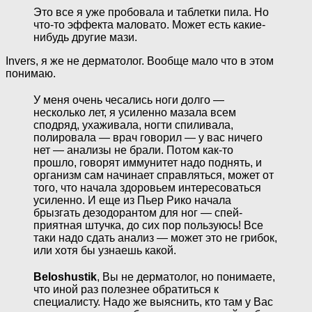
Это все я уже пробовала и таблетки пила. Но
что-то эффекта маловато. Может есть какие-
нибудь другие мази.
Invers, я же не дерматолог. Вообще мало что в этом
понимаю.
У меня очень чесались ноги долго —
несколько лет, я усиленно мазала всем
сподряд, ухаживала, ногти спиливала,
полировала — врач говорил — у вас ничего
нет — анализы не брали. Потом как-то
прошло, говорят иммунитет надо поднять, и
организм сам начинает справляться, может от
того, что начала здоровьем интересоваться
усиленно. И еще из Пьер Рико начала
брызгать дезодорантом для ног — спей-
приятная штучка, до сих пор пользуюсь! Все
таки надо сдать анализ — может это не грибок,
или хотя бы узнаешь какой.
Beloshustik
, Вы не дерматолог, но понимаете,
что иной раз полезнее обратиться к
специалисту. Надо же выяснить, кто там у Вас