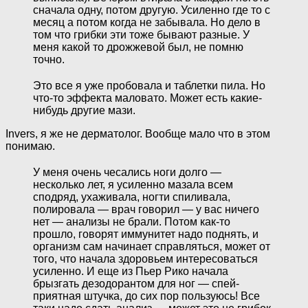
сначала одну, потом другую. Усиленно где то с
месяц а потом когда не забывала. Но дело в
том что грибки эти тоже бывают разные. У
меня какой то дрожжевой был, не помню
точно.
Это все я уже пробовала и таблетки пила. Но
что-то эффекта маловато. Может есть какие-
нибудь другие мази.
Invers, я же не дерматолог. Вообще мало что в этом
понимаю.
У меня очень чесались ноги долго —
несколько лет, я усиленно мазала всем
сподряд, ухаживала, ногти спиливала,
полировала — врач говорил — у вас ничего
нет — анализы не брали. Потом как-то
прошло, говорят иммунитет надо поднять, и
организм сам начинает справляться, может от
того, что начала здоровьем интересоваться
усиленно. И еще из Пьер Рико начала
брызгать дезодорантом для ног — спей-
приятная штучка, до сих пор пользуюсь! Все