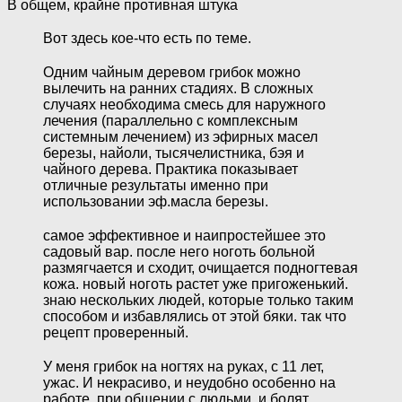
В общем, крайне противная штука
Вот здесь кое-что есть по теме.
Одним чайным деревом грибок можно
вылечить на ранних стадиях. В сложных
случаях необходима смесь для наружного
лечения (параллельно с комплексным
системным лечением) из эфирных масел
березы, найоли, тысячелистника, бэя и
чайного дерева. Практика показывает
отличные результаты именно при
использовании эф.масла березы.
самое эффективное и наипростейшее это
садовый вар. после него ноготь больной
размягчается и сходит, очищается подногтевая
кожа. новый ноготь растет уже пригоженький.
знаю нескольких людей, которые только таким
способом и избавлялись от этой бяки. так что
рецепт проверенный.
У меня грибок на ногтях на руках, с 11 лет,
ужас. И некрасиво, и неудобно особенно на
работе, при общении с людьми, и болят.