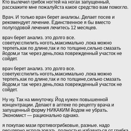
Кто вылечил грибок ногтей на ногах запущенный,
расскажите мне пожалуйста какое средство вам помогло.
Врач. И только врач берет анализы. Делает посев и
рекомендует лечение. Единственное я бы вместо
полугодовой лечения лечитесь 12 месяцев.
врач берет анализ. это долго все.
советую:спилить ноготь,максимально ,пока можно
терпеть,как по длине,так и по толщине,сильно смазать
йодом,и так через день,пока поврежденный участок не
сойдет.
врач берет анализ. это долго все.
советую:спилить ноготь,максимально ,пока можно
терпеть,как по длине,так и по толщине,сильно смазать
йодом,и так через день,пока поврежденный участок не
сойдет.
Ну ну. Так на минуточку. Йод нужен повышенной
концентрации. Делают в аптеке по рецепту врача и
запущенный форму НИКАКИМ йодом не убрать.
Экономист — рационально однако.
я покупаю мази противогрибковые, разные. надо
регулярно использовать, полностью избавиться от грибка