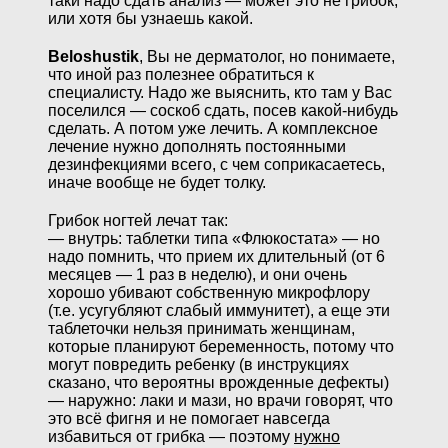
таки надо сдать анализ — может это не грибок,
или хотя бы узнаешь какой.
Beloshustik
, Вы не дерматолог, но понимаете,
что иной раз полезнее обратиться к
специалисту. Надо же выяснить, кто там у Вас
поселился — соскоб сдать, посев какой-нибудь
сделать. А потом уже лечить. А комплексное
лечение нужно дополнять постоянными
дезинфекциями всего, с чем соприкасаетесь,
иначе вообще не будет толку.
Грибок ногтей лечат так:
— внутрь: таблетки типа «Флюкостата» — но
надо помнить, что прием их длительный (от 6
месяцев — 1 раз в неделю), и они очень
хорошо убивают собственную микрофлору
(т.е. усугубляют слабый иммунитет), а еще эти
таблеточки нельзя принимать женщинам,
которые планируют беременность, потому что
могут повредить ребенку (в инструкциях
сказано, что вероятны врожденные дефекты)
— наружно: лаки и мази, но врачи говорят, что
это всё фигня и не помогает навсегда
избавиться от грибка — поэтому
нужно