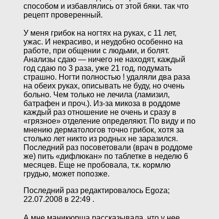
способом и избавлялись от этой бяки. так что
рецепт проверенный.
У меня грибок на ногтях на руках, с 11 лет,
ужас. И некрасиво, и неудобно особенно на
работе, при общении с людьми, и болят.
Анализы сдаю — ничего не находят, каждый
год сдаю по 3 раза, уже 21 год, подумать
страшно. Ногти полностью ! удаляли два раза
на обеих руках, описывать не буду, но очень
больно. Чем только не лечила (ламизил,
батрафен и проч.). Из-за микоза в роддоме
каждый раз отношение не очень и сразу в
«грязное» отделение определяют. По виду и по
мнению дерматологов точно грибок, хотя за
столько лет никто из родных не заразился.
Последний раз посоветовали (врач в роддоме
же) пить «дифлюкан» по таблетке в неделю 6
месяцев. Еще не пробовала, т.к. кормлю
грудью, может попозже.
Последний раз редактировалось Egoza;
22.07.2008 в 22:49 .
А мне маникюрша рассказывала, что у нее