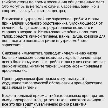
грибком стопы во время посещения общественных мест.
Это могут быть не только сауны, бассейны, бани, но и
спортивные клубы, фитнес-центры;
Возможно внутрисемейное заражение грибком стопы
при наличии больного родственника, уклоняющегося от
лечения. Чаще всего это родственники пожилого и
старшего возраста. Использование общих полотенец,
тапок, средств личной гигиены, ванны, душа, коврика для
ног – все это повышает риски внутрисемейного
заражения;
Снижение иммунитета приводит к увеличению числа
больных микозом среди пожилых людей. Причем чаще
всего болеют мужчины, и грибок стопы у них сочетается с
онихомикозом. Читайте также: Онихомикоз – причины и
профилактика;
Провоцирующими факторами могут выступать
ухудшение экологической обстановки и пренебрежение
правилами гигиены;
Бесконтрольный прием антибактериальных препаратов,
иммунодепрессантов, цитостатиков, глюкокортикоидов –
все это приводит к увеличению риска развития