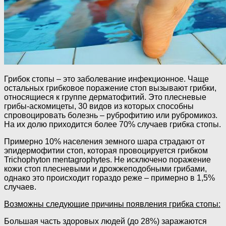
Грибок стопы – это заболевание инфекционное. Чаще
остальных грибковое поражение стоп вызывают грибки,
относящиеся к группе дерматофитий. Это плесневые
грибы-аскомицеты, 30 видов из которых способны
спровоцировать болезнь – руброфитию или рубромикоз.
На их долю приходится более 70% случаев грибка стопы.
Примерно 10% населения земного шара страдают от
эпидермофитии стоп, которая провоцируется грибком
Trichophyton mentagrophytes. Не исключено поражение
кожи стоп плесневыми и дрожжеподобными грибами,
однако это происходит гораздо реже – примерно в 1,5%
случаев.
Возможны следующие причины появления грибка стопы:
Большая часть здоровых людей (до 28%) заражаются