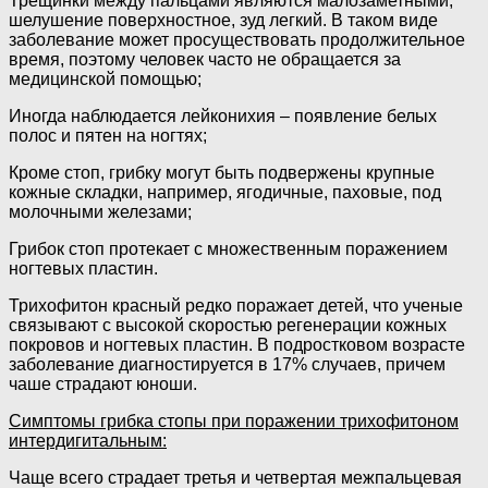
Трещинки между пальцами являются малозаметными,
шелушение поверхностное, зуд легкий. В таком виде
заболевание может просуществовать продолжительное
время, поэтому человек часто не обращается за
медицинской помощью;
Иногда наблюдается лейконихия – появление белых
полос и пятен на ногтях;
Кроме стоп, грибку могут быть подвержены крупные
кожные складки, например, ягодичные, паховые, под
молочными железами;
Грибок стоп протекает с множественным поражением
ногтевых пластин.
Трихофитон красный редко поражает детей, что ученые
связывают с высокой скоростью регенерации кожных
покровов и ногтевых пластин. В подростковом возрасте
заболевание диагностируется в 17% случаев, причем
чаше страдают юноши.
Симптомы грибка стопы при поражении трихофитоном
интердигитальным:
Чаще всего страдает третья и четвертая межпальцевая