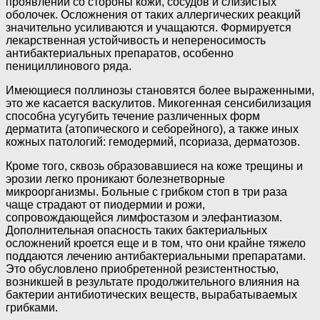
проявлений со стороны кожи, сосудов и слизистых
оболочек. Осложнения от таких аллергических реакций
значительно усиливаются и учащаются. Формируется
лекарственная устойчивость и непереносимость
антибактериальных препаратов, особенно
пенициллинового ряда.
Имеющиеся поллинозы становятся более выраженными,
это же касается васкулитов. Микогенная сенсибилизация
способна усугубить течение различенных форм
дерматита (атопического и себорейного), а также иных
кожных патологий: гемодермий, псориаза, дерматозов.
Кроме того, сквозь образовавшиеся на коже трещины и
эрозии легко проникают болезнетворные
микроорганизмы. Больные с грибком стоп в три раза
чаще страдают от пиодермии и рожи,
сопровождающейся лимфостазом и элефантиазом.
Дополнительная опасность таких бактериальных
осложнений кроется еще и в том, что они крайне тяжело
поддаются лечению антибактериальными препаратами.
Это обусловлено приобретенной резистентностью,
возникшей в результате продолжительного влияния на
бактерии антибиотических веществ, вырабатываемых
грибками.