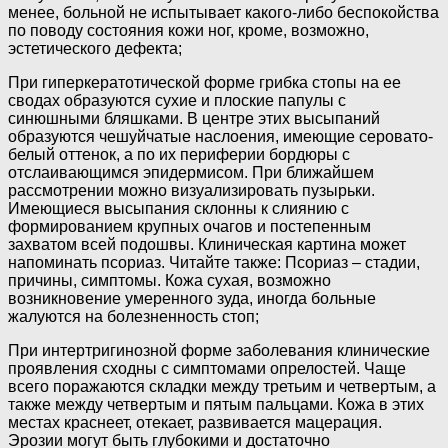
менее, больной не испытывает какого-либо беспокойства
по поводу состояния кожи ног, кроме, возможно,
эстетического дефекта;
При гиперкератотической форме грибка стопы на ее
сводах образуются сухие и плоские папулы с
синюшными бляшками. В центре этих высыпаний
образуются чешуйчатые наслоения, имеющие серовато-
белый оттенок, а по их периферии бордюры с
отслаивающимся эпидермисом. При ближайшем
рассмотрении можно визуализировать пузырьки.
Имеющиеся высыпания склонны к слиянию с
формированием крупных очагов и постепенным
захватом всей подошвы. Клиническая картина может
напоминать псориаз. Читайте также: Псориаз – стадии,
причины, симптомы. Кожа сухая, возможно
возникновение умеренного зуда, иногда больные
жалуются на болезненность стоп;
При интертригинозной форме заболевания клинические
проявления сходны с симптомами опрелостей. Чаще
всего поражаются складки между третьим и четвертым, а
также между четвертым и пятым пальцами. Кожа в этих
местах краснеет, отекает, развивается мацерация.
Эрозии могут быть глубокими и достаточно