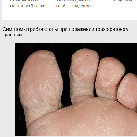
Симптомы грибка стопы при поражении трихофитоном
красным: