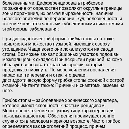
болезненными. Дифференцировать грибковое
поражение от опрелостей позволяют округлые границы
зоны поражения, их резкая выраженность, наличие
белесого эпителия по периферии. Зуд, болезненность и
жжение являются частыми субъективными симптомами
этой формы заболевания;
При дисгидротической форме грибка стопы на коже
появляется множество пузырей, имеющих сверху
утолщение. Чаще всего они локализуются на своде
стопы. Возможен захват обширных участков подошвы,
межпальцевых складок. При вскрытии пузырей на коже
образуются розовато-красные эрозии, которые
продолжают мокнуть. По мере усиления воспаления
нарастает гиперемия и отек, что делает
дисгидротическую форму грибка стопы сходной с острой
экземой. Читайте также: Причины и симптомы экземы на
ноге.
Грибок стопы – заболевание хронического характера,
которое имеют склонность к частым рецидивам.
Монотонное течение по сухому типу характерно для
пожилых пациентов. Обострения преимущественно
случаются в молодом и зрелом возрасте. Часто грибок
определяется как многолетний процесс, причем