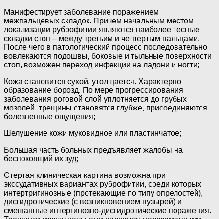
Манифестирует заболевание поражением
межпальцевых складок. Причем начальным местом
локализации руброфитии являются наиболее тесные
складки стоп – между третьим и четвертым пальцами.
После чего в патологический процесс последовательно
вовлекаются подошвы, боковые и тыльные поверхности
стоп, возможен переход инфекции на ладони и ногти;
Кожа становится сухой, утолщается. Характерно
образование борозд. По мере прогрессирования
заболевания роговой слой уплотняется до грубых
мозолей, трещины становятся глубже, присоединяются
болезненные ощущения;
Шелушение кожи муковидное или пластинчатое;
Большая часть больных предъявляет жалобы на
беспокоящий их зуд;
Стертая клиническая картина возможна при
экссудативных вариантах руброфитии, среди которых
интертригинозные (протекающие по типу опрелостей),
дисгидротические (с возникновением пузырей) и
смешанные интергинозно-дисгидротические поражения.