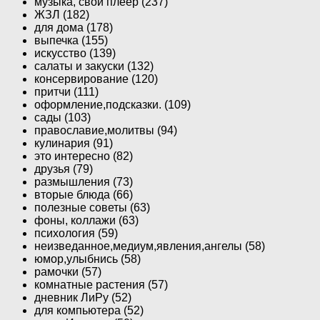
музыка, свой плеер (237)
ЖЗЛ (182)
для дома (178)
выпечка (155)
искусство (139)
салаты и закуски (132)
консервирование (120)
притчи (111)
оформление,подсказки. (109)
сады (103)
православие,молитвы (94)
кулинария (91)
это интересно (82)
друзья (79)
размышления (73)
вторые блюда (66)
полезные советы (63)
фоны, коллажи (63)
психология (59)
неизведанное,медиум,явления,ангелы (58)
юмор,улыбнись (58)
рамочки (57)
комнатные растения (57)
дневник ЛиРу (52)
для компьютера (52)