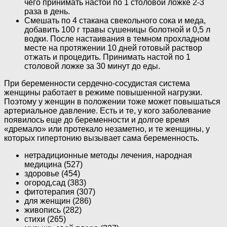
чего принимать настой по 1 столовой ложке 2-3
раза в день.
Смешать по 4 стакана свекольного сока и меда,
добавить 100 г травы сушеницы болотной и 0,5 л
водки. После настаивания в темном прохладном
месте на протяжении 10 дней готовый раствор
отжать и процедить. Принимать настой по 1
столовой ложке за 30 минут до еды.
При беременности сердечно-сосудистая система
женщины работает в режиме повышенной нагрузки.
Поэтому у женщин в положении тоже может повышаться
артериальное давление. Есть и те, у кого заболевание
появилось еще до беременности и долгое время
«дремало» или протекало незаметно, и те женщины, у
которых гипертонию вызывает сама беременность.
нетрадиционные методы лечения, народная
медицина (527)
здоровье (454)
огород,сад (383)
фитотерапия (307)
для женщин (286)
живопись (282)
стихи (265)