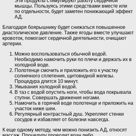
Эти продукты стимулируют работу сердечной
мышцы. Пользуясь этими средствами вместе или
по отдельности, будет заметен понижающий эффект
АД.
Благодаря боярышнику будет снижаться повышенное
диастолическое давление. Также ягоды вместе улучшают
кровоток, помогают сердечной деятельности, очищают
артерии.
Можно воспользоваться обычной водой.
Необходимо намочить руки по плечи и держать их в
холодной воде.
Полотенце смочить и приложить его к участку
солнечного сплетения, щитовидной железы.
Процедура длится 10 минут.
Умывания холодной водой.
В таз с водой опустить ноги, чтобы вода покрывала
ступни. Совершать движения ногами.
Намочить в горячей воде полотенце и приложить на
участок ниже шеи.
Регулярный контрастный душ. Укрепляет стенки
сосудов и избавляет от болезни навсегда.
К еще одному методу, чем можно понизить АД, относят
массаж. Процедуру проводит врач либо