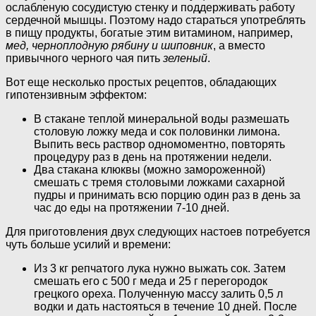
ослабленую сосудистую стенку и поддерживать работу
сердечной мышцы. Поэтому надо стараться употреблять
в пищу продукты, богатые этим витамином, например,
мед, черноплодную рябину и шиповник
, а вместо
привычного черного чая пить
зеленый
.
Вот еще несколько простых рецептов, обладающих
гипотензивным эффектом:
В стакане теплой минеральной воды размешать
столовую ложку меда и сок половинки лимона.
Выпить весь раствор одномоментно, повторять
процедуру раз в день на протяжении недели.
Два стакана клюквы (можно замороженной)
смешать с тремя столовыми ложками сахарной
пудры и принимать всю порцию один раз в день за
час до еды на протяжении 7-10 дней.
Для приготовления двух следующих настоев потребуется
чуть больше усилий и времени:
Из 3 кг репчатого лука нужно выжать сок. Затем
смешать его с 500 г меда и 25 г перегородок
грецкого ореха. Полученную массу залить 0,5 л
водки и дать настояться в течение 10 дней. После