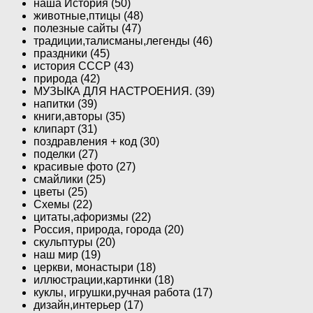
наша История (50)
животные,птицы (48)
полезные сайты (47)
традиции,талисманы,легенды (46)
праздники (45)
история СССР (43)
природа (42)
МУЗЫКА ДЛЯ НАСТРОЕНИЯ. (39)
напитки (39)
книги,авторы (35)
клипарт (31)
поздравления + код (30)
поделки (27)
красивые фото (27)
смайлики (25)
цветы (25)
Схемы (22)
цитаты,афоризмы (22)
Россия, природа, города (20)
скульптуры (20)
наш мир (19)
церкви, монастыри (18)
иллюстрации,картинки (18)
куклы, игрушки,ручная работа (17)
дизайн,интерьер (17)