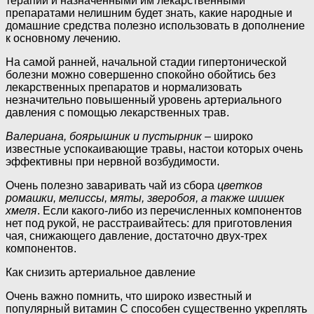
терапии и назначенными им лекарственными
препаратами нелишним будет знать, какие народные и
домашние средства полезно использовать в дополнение
к основному лечению.
На самой ранней, начальной стадии гипертонической
болезни можно совершенно спокойно обойтись без
лекарственных препаратов и нормализовать
незначительно повышенный уровень артериального
давления с помощью лекарственных трав.
Валериана, боярышник и пустырник
– широко
известные успокаивающие травы, настои которых очень
эффективны при нервной возбудимости.
Очень полезно заваривать чай из сбора
цветков
ромашки, мелиссы, мяты, зверобоя, а также шишек
хмеля
. Если какого-либо из перечисленных компонентов
нет под рукой, не расстраивайтесь: для приготовления
чая, снижающего давление, достаточно двух-трех
компонентов.
Как снизить артериальное давление
Очень важно помнить, что широко известный и
популярный витамин С способен существенно укреплять