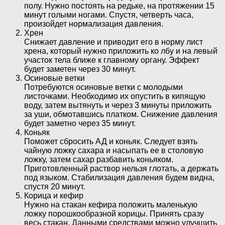
полу. Нужно постоять на редьке, на протяжении 15
минут голыми ногами. Спустя, четверть часа,
произойдет нормализация давления.
Хрен
Снижает давление и приводит его в норму лист
хрена, который нужно приложить ко лбу и на левый
участок тела ближе к главному органу. Эффект
будет заметен через 30 минут.
Осиновые ветки
Потребуются осиновые ветки с молодыми
листочками. Необходимо их опустить в кипящую
воду, затем вытянуть и через 3 минуты приложить
за уши, обмотавшись платком. Снижение давления
будет заметно через 35 минут.
Коньяк
Поможет сбросить АД и коньяк. Следует взять
чайную ложку сахара и насыпать ее в столовую
ложку, затем сахар разбавить коньяком.
Приготовленный раствор нельзя глотать, а держать
под языком. Стабилизация давления будем видна,
спустя 20 минут.
Корица и кефир
Нужно на стакан кефира положить маленькую
ложку порошкообразной корицы. Принять сразу
весь стакан. Данными средствами можно улучшить