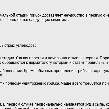
начальной стадии грибок доставляет неудобство в первую о
зма. Появляются следующие симптомы:
 быстрых углеводов;
ей стадии. Самая простая и начальная стадия – первая. По
 обращаются к дерматологу, который и ставит правильный 
аболевание. Кроме обычных проявления грибка в виде зуда,
и.
т к полному уничтожению грибка. Чаще всего требуется при
и. В первом случае первоначально начинается зуд и сыпь, 
ения, больной не может заснуть, начинает расчесывать м