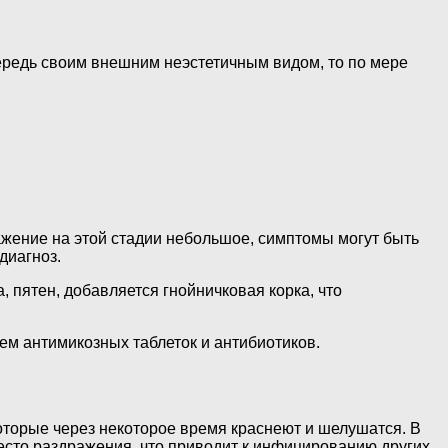
чередь своим внешним неэстетичным видом, то по мере
ражение на этой стадии небольшое, симптомы могут быть
диагноз.
 пятен, добавляется гнойничковая корка, что
ем антимикозных таблеток и антибиотиков.
которые через некоторое время краснеют и шелушатся. В
есто раздражения, что приводит к инфицированию других