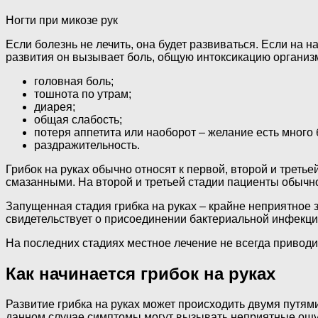
Ногти при микозе рук
Если болезнь не лечить, она будет развиваться. Если на 
развития он вызывает боль, общую интоксикацию органи
головная боль;
тошнота по утрам;
диарея;
общая слабость;
потеря аппетита или наоборот – желание есть много
раздражительность.
Грибок на руках обычно относят к первой, второй и треть
смазанными. На второй и третьей стадии пациенты обычно
Запущенная стадия грибка на руках – крайне неприятное з
свидетельствует о присоединении бактериальной инфекци
На последних стадиях местное лечение не всегда приводи
Как начинается грибок на руках
Развитие грибка на руках может происходить двумя путям
данном случае симптомы могут вызывать неприятные ощущ