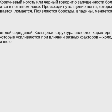
 Коричневый ноготь или черный говорит о запущенности бол
жится в ногтевом ложе. Происходит утолщение ногтя, кото
вается, ломается. Появляются борозды, впадины, меняется 
ветлой серединой. Кольцевая структура является характерн
которые усиливаются при влиянии разных факторов – холода
 и шею.