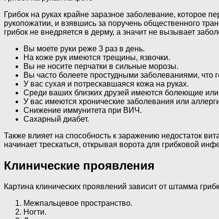
Грибок на руках крайне заразное заболевание, которое п
рукопожатии, и взявшись за поручень общественного тран
грибок не внедряется в дерму, а значит не вызывает заб
Вы моете руки реже 3 раз в день.
На коже рук имеются трещины, язвочки.
Вы не носите перчатки в сильные морозы.
Вы часто болеете простудными заболеваниями, что г
У вас сухая и потрескавшаяся кожа на руках.
Среди ваших близких друзей имеются болеющие или
У вас имеются хронические заболевания или аллерги
Снижение иммунитета при ВИЧ.
Сахарный диабет.
Также влияет на способность к заражению недостаток вит
начинает трескаться, открывая ворота для грибковой ин
Клинические проявления
Картина клинических проявлений зависит от штамма грибка
Межпальцевое пространство.
Ногти.