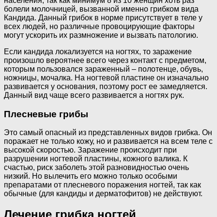
населения, так как минимум 8 из 10 женщин хоть раз
болели молочницей, вызванной именно грибком вида
Кандида. Данный грибок в норме присутствует в теле у
всех людей, но различные провоцирующие факторы
могут ускорить их размножение и вызвать патологию.
Если кандида локализуется на ногтях, то заражение
произошло вероятнее всего через контакт с предметом,
которым пользовался зараженный – полотенце, обувь,
ножницы, мочалка. На ногтевой пластине он изначально
развивается у основания, поэтому рост ее замедляется.
Данный вид чаще всего развивается а ногтях рук.
Плесневые грибы
Это самый опасный из представленных видов грибка. Он
поражает не только кожу, но и развивается на всем теле с
высокой скоростью. Заражение происходит при
разрушении ногтевой пластины, кожного валика. К
счастью, риск заболеть этой разновидностью очень
низкий. Но вылечить его можно только особыми
препаратами от плесневого поражения ногтей, так как
обычные (для кандиды и дерматофитов) не действуют.
Лечение грибка ногтей