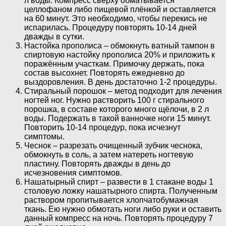
л воды. Компресс сверху обматывается
целлофаном либо пищевой плёнкой и оставляется
на 60 минут. Это необходимо, чтобы перекись не
испарилась. Процедуру повторять 10-14 дней
дважды в сутки.
Настойка прополиса – обмокнуть ватный тампон в
спиртовую настойку прополиса 20% и приложить к
поражённым участкам. Примочку держать, пока
состав высохнет. Повторять ежедневно до
выздоровления. В день достаточно 1-2 процедуры.
Стиральный порошок – метод подходит для лечения
ногтей ног. Нужно растворить 100 г стирального
порошка, в составе которого много щёлочи, в 2 л
воды. Подержать в такой ванночке ноги 15 минут.
Повторить 10-14 процедур, пока исчезнут
симптомы.
Чеснок – разрезать очищенный зубчик чеснока,
обмокнуть в соль, а затем натереть ногтевую
пластину. Повторять дважды в день до
исчезновения симптомов.
Нашатырный спирт – развести в 1 стакане воды 1
столовую ложку нашатырного спирта. Полученным
раствором пропитывается хлопчатобумажная
ткань. Ею нужно обмотать ноги либо руки и оставить
данный компресс на ночь. Повторять процедуру 7