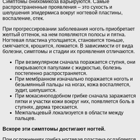
Симптомы онихомикоза варьируются. Самые
распространенные проявления – это сухость и
шелушения эпидермиса вокруг ногтевой пластины,
воспаление, отек.
При прогрессировании заболевания ноготь приобретает
желтый оттенок, на нем появляются полосы и пятна.
Ногтевая пластина утолщается, становится тоньше,
смягчается, крошится, ломается. В зависимости от вида
болезни, симптомы и стадии их проявления отличаются.
При везикулярном сначала поражается ступня, они
покрываются папулами с жидкостью, болезнь
постепенно распространяется.
При мембранном изначально поражается ноготь и
безымянный пальцы на ногах, кожа воспаляется,
зудит, шелушится.
При мокасиноподобном грибке сначала заражается
пятки и участки кожи вокруг них, появляется боль в
ступнях, дерма трескается.
Межпальцевый локализуется в области между
пальцев.
Вскоре эти симптомы достигают ногтей.
При осложнениях грибка ногтевая пластина ослабляется