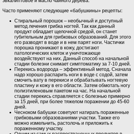
эвкалиптовое и масло чайного дерева.
Часто применяют следующие «бабушкины» рецепты:
Стиральный порошок – необычный и доступный
метод лечения грибка ногтей. Так как данный
продукт обладает щелочной средой, он станет
губительным для грибковых образований. Для этого
его разводят в воде и в нем парят ноги. Частички
порошка проникают в кожу, достигают
патологических клеток и уничтожающе
воздействуют на них. Данный способ на начальной
стадии болезни снимает симптоматику за 7-10 дней.
Перекись водорода – эффективный метод. Сначала
надо хорошо распарить ноги в воде с содой, затем
смочить вату в перекиси и обрабатывать ногтевую
пластину и кожу в его области. Затем обмотать ногу
полиэтиленовым пакетом на час. На начальной
стадии перекись справляется с болезнью примерно
за 15 дней, при более тяжелом поражении до 45-60
дней.
Чесноком бабушки советуют натирать пораженные
грибковыми образованиями участки. Также его
можно измельчить, растолочь и приложить к
пораженному участку.
Одним из самых распространенных продуктов в