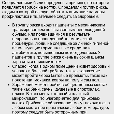
Специалистами были определены причины, по которым
появляется грибок на ногтях. Определили группу риска,
людям в которой следует обратить внимание на меры
профилактики и тщательнее следить за здоровьем.
В группу риска входят пациенты с механическим
травмированием ног, вызванным неподходящей
обувью, или появившимися в результате
неправильно проведенной косметической
процедуры, люди, не следящие за личной гигиеной,
использующие гормональные средства и
антибиотики, повышенным потоотделением. У
пациентов в группе риска очень высокие шансы
заразиться онихомикозом.
Опасно, когда в одном помещении живет здоровый
человек и больной грибком, так как заражение
может пройти через бытовые предметы, такие как
полотенца, мочалки, ковры на полу и сам пол.
Заражение может пройти в общественных местах,
такие как бани, сауны, душевые в спортзалах,
пляжи. В этих местах теплый и влажный
микроклимат, что благоприятно для грибковых
клеток. Грибковые образования могут находиться в
любом месте при практически любой температуре,
поэтому следует быть осторожным при