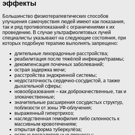
эффекты
Большинство физиотерапевтических способов
улучшения самочувствия людей имеют как показания,
так и ряд противопоказаний с ограничениями к их
проведению. В случае ультрафиолетовых лучей
специалисты указывают на следующие состояния, при
которых подобную терапию выполнять запрещено:
длительные лихорадочные расстройства;
реабилитация после тяжёлой инфекции/травмы;
декомпенсация почечных заболеваний;
острая задержка мочи;
расстройства эндокринной системы;
недостаточность сердечно-сосудистой, а также
дыхательной сферы;
новообразования – как доброкачественные, так и
злокачественные;
значительные расширения сосудистых структур,
поблизости от зоны УФ-облучения;
выраженный гипертрихоз;
наследственная гемофилия либо склонность к
массивным кровотечениям;
открытая форма туберкулёза;
острые воспалительные процессы;