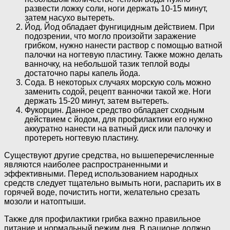
развести ложку соли, ноги держать 10-15 минут,
затем насухо вытереть.
Йод. Йод обладает фунгицидным действием. При
подозрении, что могло произойти заражение
грибком, нужно нанести раствор с помощью ватной
палочки на ногтевую пластину. Также можно делать
ванночку, на небольшой тазик теплой воды
достаточно пары капель йода.
Сода. В некоторых случаях морскую соль можно
заменить содой, рецепт ванночки такой же. Ноги
держать 15-20 минут, затем вытереть.
Фукорцин. Данное средство обладает сходным
действием с йодом, для профилактики его нужно
аккуратно нанести на ватный диск или палочку и
протереть ногтевую пластину.
Существуют другие средства, но вышеперечисленные
являются наиболее распространенными и
эффективными. Перед использованием народных
средств следует тщательно вымыть ноги, распарить их в
горячей воде, почистить ногти, желательно срезать
мозоли и натоптыши.
Также для профилактики грибка важно правильное
питание и нормальный режим дня. В рационе должно