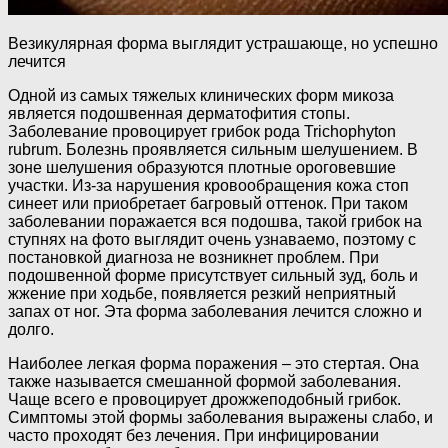
Везикулярная форма выглядит устрашающе, но успешно
лечится
Одной из самых тяжелых клинических форм микоза
является подошвенная дерматофития стопы.
Заболевание провоцирует грибок рода Trichophyton
rubrum. Болезнь проявляется сильным шелушением. В
зоне шелушения образуются плотные ороговевшие
участки. Из-за нарушения кровообращения кожа стоп
синеет или приобретает багровый оттенок. При таком
заболевании поражается вся подошва, такой грибок на
ступнях на фото выглядит очень узнаваемо, поэтому с
постановкой диагноза не возникнет проблем. При
подошвенной форме присутствует сильный зуд, боль и
жжение при ходьбе, появляется резкий неприятный
запах от ног. Эта форма заболевания лечится сложно и
долго.
Наиболее легкая форма поражения – это стертая. Она
также называется смешанной формой заболевания.
Чаще всего е провоцирует дрожжеподобный грибок.
Симптомы этой формы заболевания выражены слабо, и
часто проходят без лечения. При инфицировании