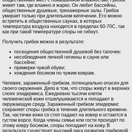
живет там, где влажно и жарко. Он любит бассейны,
общественные душевые, тренажерные залы. Грибок
умирает только при длительном кипячении. Его можно
встретить в общественных саунах, в которых
температура воздуха находится в пределах 60-70С, так
как при такой температуре споры не гибнут.
Получить грибок можно в результате:
посещения общественной душевой без тапочек;
несоблюдения личной гигиены в сауне или
бассейне;
примерки чужой обуви;
хождения босиком по чужим коврам.
Человек, зараженный грибком, потенциально опасен для
своего окружения. Дело в том, что споры живут в верхних
слоях эпидермиса. Ежедневно тысячи клеток
человеческой кожи отшелушиваются и попадают в
окружающую среду. Зараженный грибком эпидермис
сохраняет споры грибка в течение длительного времени.
Так, частички кожи со стоп падают на ковер и остаются в
густом ворсе. Когда члены семьи или гости проходят по
этому ковру босиком, споры попадают на кожу. В
результате существует высокий риск развития грибковой