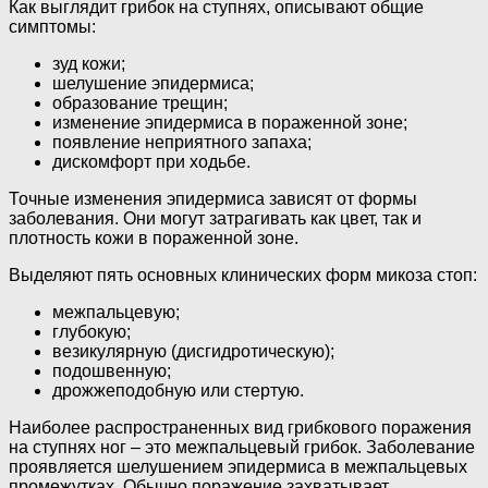
Как выглядит грибок на ступнях, описывают общие
симптомы:
зуд кожи;
шелушение эпидермиса;
образование трещин;
изменение эпидермиса в пораженной зоне;
появление неприятного запаха;
дискомфорт при ходьбе.
Точные изменения эпидермиса зависят от формы
заболевания. Они могут затрагивать как цвет, так и
плотность кожи в пораженной зоне.
Выделяют пять основных клинических форм микоза стоп:
межпальцевую;
глубокую;
везикулярную (дисгидротическую);
подошвенную;
дрожжеподобную или стертую.
Наиболее распространенных вид грибкового поражения
на ступнях ног – это межпальцевый грибок. Заболевание
проявляется шелушением эпидермиса в межпальцевых
промежутках. Обычно поражение захватывает