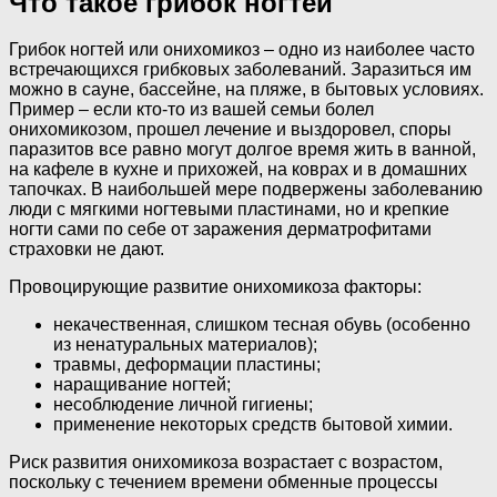
Что такое грибок ногтей
Грибок ногтей или онихомикоз – одно из наиболее часто
встречающихся грибковых заболеваний. Заразиться им
можно в сауне, бассейне, на пляже, в бытовых условиях.
Пример – если кто-то из вашей семьи болел
онихомикозом, прошел лечение и выздоровел, споры
паразитов все равно могут долгое время жить в ванной,
на кафеле в кухне и прихожей, на коврах и в домашних
тапочках. В наибольшей мере подвержены заболеванию
люди с мягкими ногтевыми пластинами, но и крепкие
ногти сами по себе от заражения дерматрофитами
страховки не дают.
Провоцирующие развитие онихомикоза факторы:
некачественная, слишком тесная обувь (особенно
из ненатуральных материалов);
травмы, деформации пластины;
наращивание ногтей;
несоблюдение личной гигиены;
применение некоторых средств бытовой химии.
Риск развития онихомикоза возрастает с возрастом,
поскольку с течением времени обменные процессы