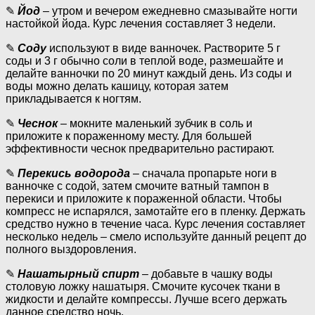
✎
Йод
– утром и вечером ежедневно смазывайте ногти
настойкой йода. Курс лечения составляет 3 недели.
✎
Соду
используют в виде ванночек. Растворите 5 г
соды и 3 г обычно соли в теплой воде, размешайте и
делайте ванночки по 20 минут каждый день. Из соды и
воды можно делать кашицу, которая затем
прикладывается к ногтям.
✎
Чеснок
– мокните маленький зубчик в соль и
приложите к пораженному месту. Для большей
эффективности чеснок предварительно растирают.
✎
Перекись водорода
– сначала пропарьте ноги в
ванночке с содой, затем смочите ватный тампон в
перекиси и приложите к пораженной области. Чтобы
компресс не испарялся, замотайте его в пленку. Держать
средство нужно в течение часа. Курс лечения составляет
несколько недель – смело используйте данный рецепт до
полного выздоровления.
✎
Нашатырный спирт
– добавьте в чашку воды
столовую ложку нашатыря. Смочите кусочек ткани в
жидкости и делайте компрессы. Лучше всего держать
данное средство ночь.