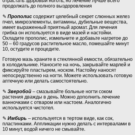
отрастать здоровый ноготь, но лечение лучше всего
продолжать до полного выздоровления
✎
Прополис
содержит целебный секрет слюнных желез
пчел, микроэлементы, витамины, дубильные вещества,
имеет выраженный приятный аромат. Для лечения
грибка он используется в виде мазей и настойки.
Охладите прополис, измельчите и добавьте нагретое до
50 – 60 градусов растительное масло, помешайте минут
10, остудите и процедите.
Готовую мазь храните в стеклянной емкости, обязательно
в холодильнике. Наносите на ночь, закрывайте марлей и
фиксируйте пластырем, носком. Настойку наносят
непосредственно на ногти. Можете использовать готовую
аптечную или делать самостоятельно.
✎
Зверобой
– смазывайте больные ногти соком
растения дважды в день. Можно дополнить лечение
ванночками с отваром или настоем. Аналогично
используется чистотел.
✎
Имбирь
– используется в тертом виде, как сок,
пластинками. Аппликации нужно делать с интервалами в
10 минут, водой ничего не смывайте.