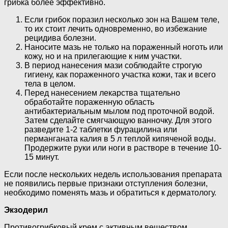
грибка более эффективно.
Если грибок поразил несколько зон на Вашем теле,
то их стоит лечить одновременно, во избежание
рецидива болезни.
Наносите мазь не только на пораженный ноготь или
кожу, но и на прилегающие к ним участки.
В период нанесения мази соблюдайте строгую
гигиену, как пораженного участка кожи, так и всего
тела в целом.
Перед нанесением лекарства тщательно
обработайте пораженную область
антибактериальным мылом под проточной водой.
Затем сделайте смягчающую ванночку. Для этого
разведите 1-2 таблетки фурацилина или
перманганата калия в 5 л теплой кипяченой воды.
Продержите руки или ноги в растворе в течение 10-
15 минут.
Если после нескольких недель использования препарата
не появились первые признаки отступления болезни,
необходимо поменять мазь и обратиться к дерматологу.
Экзодерил
Противогрибковый крем с активным веществом