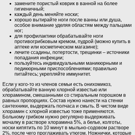
замените пористый коврик в ванной на более
гигиеничный;
каждый день меняйте носки;
хорошо вытирайте ноги после ванны или душа,
особое внимание уделяя областям между пальцами
ног;
для профилактики обрабатывайте ноги
противогрибковым кремом, пудрой (можно купить в
аптеке или косметическом магазине);
лечите ссадины, потертости, трещинки – источники
попадания инфекции;
пользуйтесь индивидуальными маникюрными и
педикюрными приспособлениями; правильно
питайтесь; укрепляйте иммунитет.
Если у кого-то из членов семьи есть онихомикоз,
обрабатывайте ванную хлорной известью или
хлорамином, смешанными со стиральным порошком в
равных пропорциях. Состав нужно нанести на стенки
сантехники, выдержать полчаса и смыть. В чистом виде
хлорамин с хлорной известью тоже применяются.
Больному грибком нужно регулярно выдерживать
мочалку в растворе хлорамина 5%, а белье, колготы,
носки кипятить по 10 минут в мыльно-содовом растворе
2%, после чего проглаживать утюгом. Ножнички, которые