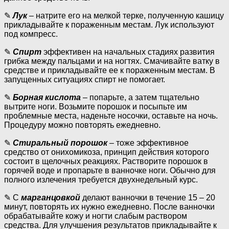
✎
Лук
– натрите его на мелкой терке, полученную кашицу
прикладывайте к пораженным местам. Лук используют
под компресс.
✎
Спирт
эффективен на начальных стадиях развития
грибка между пальцами и на ногтях. Смачивайте ватку в
средстве и прикладывайте ее к пораженным местам. В
запущенных ситуациях спирт не помогает.
✎
Борная кислота
– попарьте, а затем тщательно
вытрите ноги. Возьмите порошок и посыпьте им
проблемные места, наденьте носочки, оставьте на ночь.
Процедуру можно повторять ежедневно.
✎
Стиральный порошок
– тоже эффективное
средство от онихомикоза, принцип действия которого
состоит в щелочных реакциях. Растворите порошок в
горячей воде и пропарьте в ванночке ноги. Обычно для
полного излечения требуется двухнедельный курс.
✎ С
марганцовкой
делают ванночки в течение 15 – 20
минут, повторять их нужно ежедневно. После ванночки
обрабатывайте кожу и ногти слабым раствором
средства. Для улучшения результатов прикладывайте к