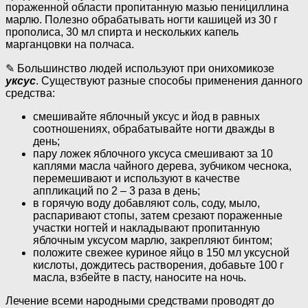
пораженной области пропитанную мазью пенициллина
марлю. Полезно обрабатывать ногти кашицей из 30 г
прополиса, 30 мл спирта и нескольких капель
марганцовки на полчаса.
✎ Большинство людей используют при онихомикозе
уксус
. Существуют разные способы применения данного
средства:
смешивайте яблочный уксус и йод в равных
соотношениях, обрабатывайте ногти дважды в
день;
пару ложек яблочного уксуса смешивают за 10
каплями масла чайного дерева, зубчиком чеснока,
перемешивают и используют в качестве
аппликаций по 2 – 3 раза в день;
в горячую воду добавляют соль, соду, мыло,
распаривают стопы, затем срезают пораженные
участки ногтей и накладывают пропитанную
яблочным уксусом марлю, закрепляют бинтом;
положите свежее куриное яйцо в 150 мл уксусной
кислоты, дождитесь растворения, добавьте 100 г
масла, взбейте в пасту, наносите на ночь.
Лечение всеми народными средствами проводят до