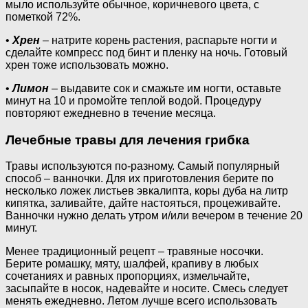
мыло используйте обычное, коричневого цвета, с
пометкой 72%.
•
Хрен
– натрите корень растения, распарьте ногти и
сделайте компресс под бинт и пленку на ночь. Готовый
хрен тоже использовать можно.
•
Лимон
– выдавите сок и смажьте им ногти, оставьте
минут на 10 и промойте теплой водой. Процедуру
повторяют ежедневно в течение месяца.
Лечебные травы для лечения грибка
Травы используются по-разному. Самый популярный
способ – ванночки. Для их приготовления берите по
несколько ложек листьев эвкалипта, коры дуба на литр
кипятка, заливайте, дайте настояться, процеживайте.
Ванночки нужно делать утром и/или вечером в течение 20
минут.
Менее традиционный рецепт – травяные носочки.
Берите ромашку, мяту, шалфей, крапиву в любых
сочетаниях и равных пропорциях, измельчайте,
засыпайте в носок, надевайте и носите. Смесь следует
менять ежедневно. Летом лучше всего использовать