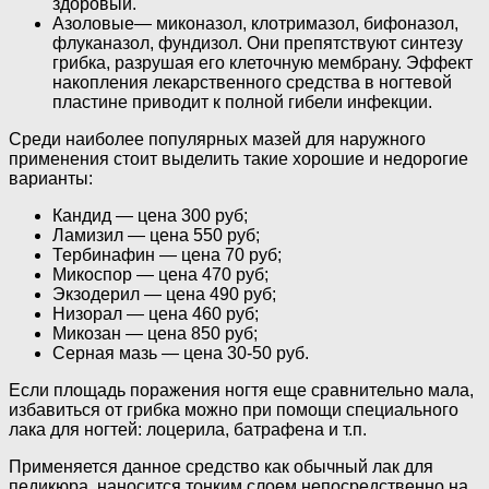
здоровый.
Азоловые— миконазол, клотримазол, бифоназол,
флуканазол, фундизол. Они препятствуют синтезу
грибка, разрушая его клеточную мембрану. Эффект
накопления лекарственного средства в ногтевой
пластине приводит к полной гибели инфекции.
Среди наиболее популярных мазей для наружного
применения стоит выделить такие хорошие и недорогие
варианты:
Кандид — цена 300 руб;
Ламизил — цена 550 руб;
Тербинафин — цена 70 руб;
Микоспор — цена 470 руб;
Экзодерил — цена 490 руб;
Низорал — цена 460 руб;
Микозан — цена 850 руб;
Серная мазь — цена 30-50 руб.
Если площадь поражения ногтя еще сравнительно мала,
избавиться от грибка можно при помощи специального
лака для ногтей: лоцерила, батрафена и т.п.
Применяется данное средство как обычный лак для
педикюра, наносится тонким слоем непосредственно на