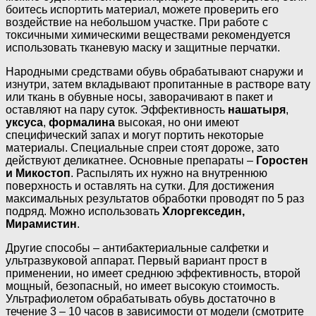
боитесь испортить материал, можете проверить его
воздействие на небольшом участке. При работе с
токсичными химическими веществами рекомендуется
использовать тканевую маску и защитные перчатки.
Народными средствами обувь обрабатывают снаружи и
изнутри, затем вкладывают пропитанные в растворе вату
или ткань в обувные носы, заворачивают в пакет и
оставляют на пару суток. Эффективность
нашатыря
,
уксуса
,
формалина
высокая, но они имеют
специфический запах и могут портить некоторые
материалы. Специальные спреи стоят дороже, зато
действуют деликатнее. Основные препараты –
Горостен
и Микостоп
. Распылять их нужно на внутреннюю
поверхность и оставлять на сутки. Для достижения
максимальных результатов обработки проводят по 5 раз
подряд. Можно использовать
Хлоргекседин,
Мирамистин
.
Другие способы – антибактериальные салфетки и
ультразвуковой аппарат. Первый вариант прост в
применении, но имеет среднюю эффективность, второй
мощный, безопасный, но имеет высокую стоимость.
Ультрафиолетом обрабатывать обувь достаточно в
течение 3 – 10 часов в зависимости от модели (смотрите