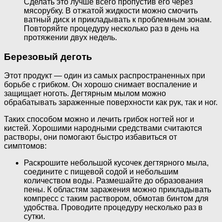
Сделать это лучше всего пропустив его через
мясорубку. В отжатой жидкости можно смочить
ватный диск и прикладывать к проблемным зонам.
Повторяйте процедуру несколько раз в день на
протяжении двух недель.
Березовый деготь
Этот продукт — один из самых распространенных при
борьбе с грибком. Он хорошо снимает воспаление и
защищает ноготь. Дегтярным мылом можно
обрабатывать зараженные поверхности как рук, так и ног.
Таких способом можно и лечить грибок ногтей ног и
кистей. Хорошими народными средствами считаются
растворы, они помогают быстро избавиться от
симптомов:
Раскрошите небольшой кусочек дегтярного мыла,
соедините с пищевой содой и небольшим
количеством воды. Размешайте до образования
пены. К областям заражения можно прикладывать
компресс с таким раствором, обмотав бинтом для
удобства. Проводите процедуру несколько раз в
сутки.