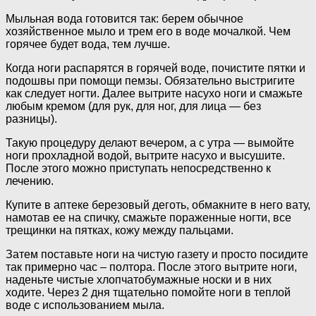
Мыльная вода готовится так: берем обычное
хозяйственное мыло и трем его в воде мочалкой. Чем
горячее будет вода, тем лучше.
Когда ноги распарятся в горячей воде, почистите пятки и
подошвы при помощи пемзы. Обязательно выстригите
как следует ногти. Далее вытрите насухо ноги и смажьте
любым кремом (для рук, для ног, для лица — без
разницы).
Такую процедуру делают вечером, а с утра — вымойте
ноги прохладной водой, вытрите насухо и высушите.
После этого можно приступать непосредственно к
лечению.
Купите в аптеке березовый деготь, обмакните в него вату,
намотав ее на спичку, смажьте пораженные ногти, все
трещинки на пятках, кожу между пальцами.
Затем поставьте ноги на чистую газету и просто посидите
так примерно час – полтора. После этого вытрите ноги,
наденьте чистые хлопчатобумажные носки и в них
ходите. Через 2 дня тщательно помойте ноги в теплой
воде с использованием мыла.