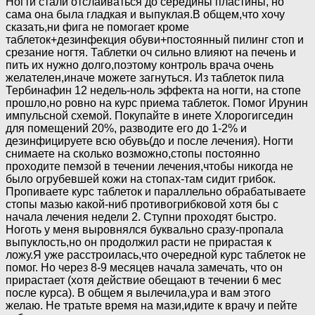
Ногти стали отслаиваться до середины пластины, но
сама она была гладкая и выпуклая.В общем,что хочу
сказать,ни фига не помогает кроме
таблеток+дезинфекция обуви+постоянный пилинг стоп и
срезание ногтя. Таблетки оч сильно влияют на печень и
пить их нужно долго,поэтому контроль врача очень
желателен,иначе можете загнуться. Из таблеток пила
Тербинафин 12 недель-ноль эффекта на ногти, на стопе
прошло,но ровно на курс приема таблеток. Помог Ирунин
импульсной схемой. Покупайте в инете Хлорогигседин
для помещений 20%, разводите его до 1-2% и
дезинфицируете всю обувь(до и после лечения). Ногти
снимаете на сколько возможно,стопы постоянно
проходите пемзой в течении лечения,чтобы никогда не
было огрубевшей кожи на стопах-там сидит грибок.
Пропиваете курс таблеток и параллельно обрабатываете
стопы мазью какой-ниб противогрибковой хотя бы с
начала лечения недели 2. Ступни проходят быстро.
Ноготь у меня выровнялся буквально сразу-пропала
выпуклость,но он продолжил расти не прирастая к
ложу.Я уже расстроилась,что очередной курс таблеток не
помог. Но через 8-9 месяцев начала замечать, что он
прирастает (хотя действие обещают в течении 6 мес
после курса). В общем я вылечила,ура и вам этого
желаю. Не тратьте время на мази,идите к врачу и пейте