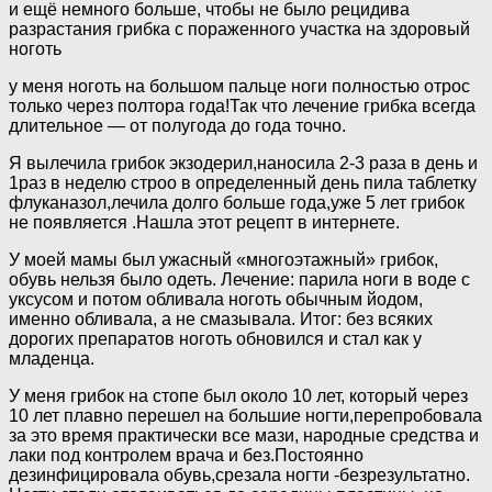
и ещё немного больше, чтобы не было рецидива
разрастания грибка с пораженного участка на здоровый
ноготь
у меня ноготь на большом пальце ноги полностью отрос
только через полтора года!Так что лечение грибка всегда
длительное — от полугода до года точно.
Я вылечила грибок экзодерил,наносила 2-3 раза в день и
1раз в неделю строо в определенный день пила таблетку
флуканазол,лечила долго больше года,уже 5 лет грибок
не появляется .Нашла этот рецепт в интернете.
У моей мамы был ужасный «многоэтажный» грибок,
обувь нельзя было одеть. Лечение: парила ноги в воде с
уксусом и потом обливала ноготь обычным йодом,
именно обливала, а не смазывала. Итог: без всяких
дорогих препаратов ноготь обновился и стал как у
младенца.
У меня грибок на стопе был около 10 лет, который через
10 лет плавно перешел на большие ногти,перепробовала
за это время практически все мази, народные средства и
лаки под контролем врача и без.Постоянно
дезинфицировала обувь,срезала ногти -безрезультатно.