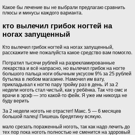
Какое бы лечение вы не выбрали предлагаю сравнить
плюсы и минусы каждого варианта.
кто вылечил грибок ногтей на
ногах запущенный
Кто вылечил грибок ногтей на ногах запущенный,
расскажите мне пожалуйста какое средство вам помогло.
Потратил тысячи рублей на разрекламированные
лекарства и всё напрасно, но вылечил грибок на ногте
большого пальца ноги обычным уксусом 9% за 25 рублей
бутылка в любом магазине. Намочил им вату,
прикладывал к ногтю пару тройку раз в день. И за 2
недели ноготь стал чистый, как у ребёнка. Так что омс и
врачи в эрэф — это какой-то фейк. Я уже им никогда не
буду верить
За 2 недели ноготь не отрастет! Макс. 5 — 6 месяцев
большой палец! Пишешь бредятину всякую.
мало срезать пораженный ноготь, так как надо лечить до
тех пор пока ноготь полностью не сменится на здоровый