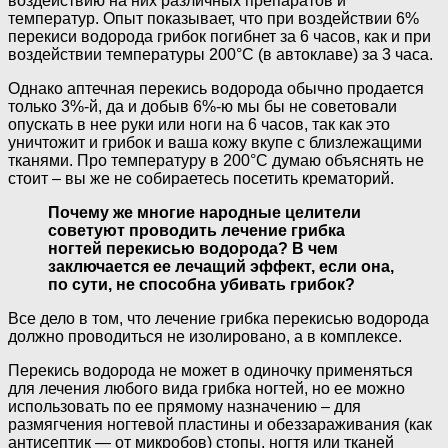
воздействию на них различных препаратов и
температур. Опыт показывает, что при воздействии 6%
перекиси водорода грибок погибнет за 6 часов, как и при
воздействии температуры 200°С (в автоклаве) за 3 часа.
Однако аптечная перекись водорода обычно продается
только 3%-й, да и добыв 6%-ю мы бы не советовали
опускать в нее руки или ноги на 6 часов, так как это
уничтожит и грибок и ваша кожу вкупе с близлежащими
тканями. Про температуру в 200°С думаю объяснять не
стоит – вы же не собираетесь посетить крематорий.
Почему же многие народные целители
советуют проводить лечение грибка
ногтей перекисью водорода? В чем
заключается ее лечащий эффект, если она,
по сути, не способна убивать грибок?
Все дело в том, что лечение грибка перекисью водорода
должно проводиться не изолировано, а в комплексе.
Перекись водорода не может в одиночку применяться
для лечения любого вида грибка ногтей, но ее можно
использовать по ее прямому назначению – для
размягчения ногтевой пластины и обеззараживания (как
антисептик — от микробов) стопы, ногтя или тканей