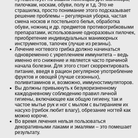
пилочкам, носкам, обуви, полу и т.д. Это не
страшилка, просто понимание этого подсказывает
решение проблемы – регулярная уборка, частая
смена носков и постельного белья, обработка
обуви, ножниц и др. предметов противогрибковыми
препаратами, использование одноразовых пилочек,
приобретение индивидуальных маникюрных
инструментов, тапочек (лучше из резины).
Лечение ногтевого грибка должно начинаться
одновременно с укреплением иммунитета – ведь
именно его снижение и является часто причиной
начала болезни. Для этого стоит скорректировать
питание, введя в рацион регулярное употребление
фруктов и овощей (лучше сезонных),
поливитаминов и, возможно, иммуностимуляторов.
Вы должны привыкнуть к безукоризненному
каждодневному соблюдению правил личной
гигиены, включающее как общую гигиену, так и
частое мытье рук и ног с мылом с вытиранием их
насухо (грибок любит влагу), обрезание ногтей как
можно короче.
Во время лечения нельзя пользоваться
декоративными лаками и эмалями – это помешает
результату.