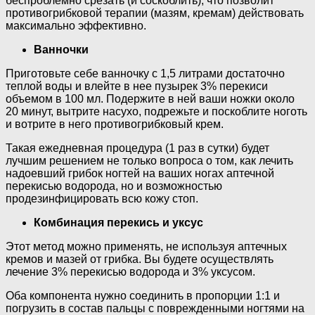
беспроблемно срезать (и соскоблить), что позволит
противогрибковой терапии (мазям, кремам) действовать
максимально эффективно.
Ванночки
Приготовьте себе ванночку с 1,5 литрами достаточно
теплой воды и влейте в нее пузырек 3% перекиси
объемом в 100 мл. Подержите в ней ваши ножки около
20 минут, вытрите насухо, подрежьте и поскоблите ноготь
и вотрите в него противогрибковый крем.
Такая ежедневная процедура (1 раз в сутки) будет
лучшим решением не только вопроса о том, как лечить
надоевший грибок ногтей на ваших ногах аптечной
перекисью водорода, но и возможностью
продезинфицировать всю кожу стоп.
Комбинация перекись и уксус
Этот метод можно применять, не используя аптечных
кремов и мазей от грибка. Вы будете осуществлять
лечение 3% перекисью водорода и 3% уксусом.
Оба компонента нужно соединить в пропорции 1:1 и
погрузить в состав пальцы с поврежденными ногтями на