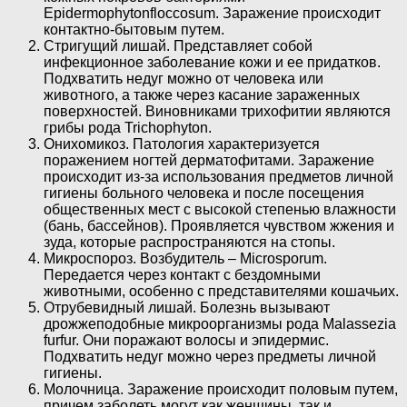
Epidermophytonfloccosum. Заражение происходит
контактно-бытовым путем.
Стригущий лишай. Представляет собой
инфекционное заболевание кожи и ее придатков.
Подхватить недуг можно от человека или
животного, а также через касание зараженных
поверхностей. Виновниками трихофитии являются
грибы рода Trichophyton.
Онихомикоз. Патология характеризуется
поражением ногтей дерматофитами. Заражение
происходит из-за использования предметов личной
гигиены больного человека и после посещения
общественных мест с высокой степенью влажности
(бань, бассейнов). Проявляется чувством жжения и
зуда, которые распространяются на стопы.
Микроспороз. Возбудитель – Microsporum.
Передается через контакт с бездомными
животными, особенно с представителями кошачьих.
Отрубевидный лишай. Болезнь вызывают
дрожжеподобные микроорганизмы рода Malassezia
furfur. Они поражают волосы и эпидермис.
Подхватить недуг можно через предметы личной
гигиены.
Молочница. Заражение происходит половым путем,
причем заболеть могут как женщины, так и