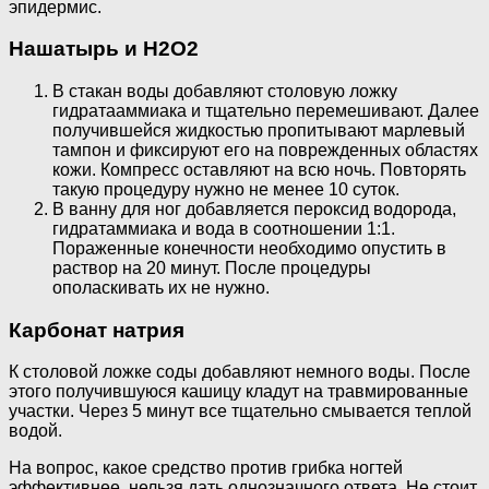
эпидермис.
Нашатырь и H2O2
В стакан воды добавляют столовую ложку
гидратааммиака и тщательно перемешивают. Далее
получившейся жидкостью пропитывают марлевый
тампон и фиксируют его на поврежденных областях
кожи. Компресс оставляют на всю ночь. Повторять
такую процедуру нужно не менее 10 суток.
В ванну для ног добавляется пероксид водорода,
гидратаммиака и вода в соотношении 1:1.
Пораженные конечности необходимо опустить в
раствор на 20 минут. После процедуры
ополаскивать их не нужно.
Карбонат натрия
К столовой ложке соды добавляют немного воды. После
этого получившуюся кашицу кладут на травмированные
участки. Через 5 минут все тщательно смывается теплой
водой.
На вопрос, какое средство против грибка ногтей
эффективнее, нельзя дать однозначного ответа. Не стоит