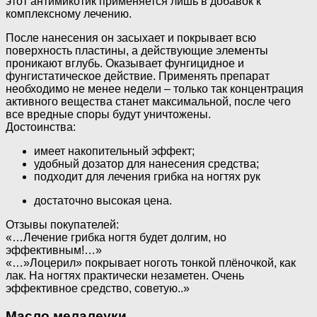
этот антимикотик применяется лишь в добавок к
комплексному лечению.
После нанесения он засыхает и покрывает всю
поверхность пластины, а действующие элементы
проникают вглубь. Оказывает фунгицидное и
фунгистатическое действие. Применять препарат
необходимо не менее недели – только так концентрация
активного вещества станет максимальной, после чего
все вредные споры будут уничтожены.
Достоинства:
имеет накопительный эффект;
удобный дозатор для нанесения средства;
подходит для лечения грибка на ногтях рук
достаточно высокая цена.
Отзывы покупателей:
«…Лечение грибка ногтя будет долгим, но
эффективным!…»
«…»Лоцерил» покрывает ноготь тонкой плёночкой, как
лак. На ногтях практически незаметен. Очень
эффективное средство, советую..»
Масло мелалеуки