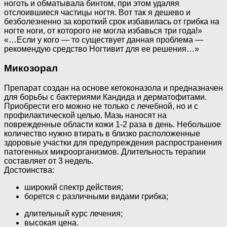
ноготь и обматывала бинтом, при этом удаляя
отслоившиеся частицы ногтя. Вот так я дешево и
безболезненно за короткий срок избавилась от грибка на
ногте ноги, от которого не могла избавься три года!»
«…Если у кого — то существует данная проблема —
рекомендую средство Ногтивит для ее решения…»
Микозорал
Препарат создан на основе кетоконазола и предназначен
для борьбы с бактериями Кандида и дерматофитами.
Приобрести его можно не только с лечебной, но и с
профилактической целью. Мазь наносят на
поврежденные области кожи 1-2 раза в день. Небольшое
количество нужно втирать в близко расположенные
здоровые участки для предупреждения распространения
патогенных микроорганизмов. Длительность терапии
составляет от 3 недель.
Достоинства:
широкий спектр действия;
борется с различными видами грибка;
длительный курс лечения;
высокая цена.