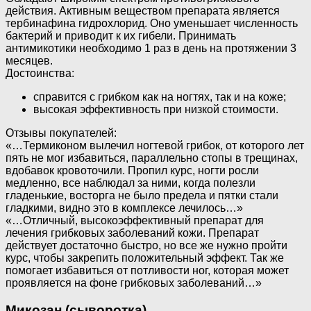
действия. Активным веществом препарата является
тербинафина гидрохлорид. Оно уменьшает численность
бактерий и приводит к их гибели. Принимать
антимикотики необходимо 1 раз в день на протяжении 3
месяцев.
Достоинства:
справится с грибком как на ногтях, так и на коже;
высокая эффективность при низкой стоимости.
Отзывы покупателей:
«…Термиконом вылечил ногтевой грибок, от которого лет
пять не мог избавиться, параллельно стопы в трещинах,
вдобавок кровоточили. Пропил курс, ногти росли
медленно, все наблюдал за ними, когда полезли
гладенькие, восторга не было предела и пятки стали
гладкими, видно это в комплексе лечилось…»
«…Отличный, высокоэффективный препарат для
лечения грибковых заболеваний кожи. Препарат
действует достаточно быстро, но все же нужно пройти
курс, чтобы закрепить положительный эффект. Так же
помогает избавиться от потливости ног, которая может
проявляется на фоне грибковых заболеваний…»
Микозан (сыворотка)