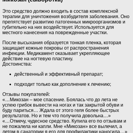
Это средство должно входить в состав комплексной
терапии для уничтожения возбудителя заболевания. Оно
препятствует развитию патогенных микроорганизмов и
губительно на них воздействует. Используется для
местного нанесения на поврежденные участки.
После высыхания образуется тонкая пленка, которая
защищает кожные покровы от распространения
инфекции. Медикамент оказывает укрепляющее
действие на ногтевую пластину.
Достоинства:
действенный и эффективный препарат;
подходит только как дополнение к лечению;
Отзывы покупателей:
«…Микозан – мое спасение. Боялась что до лета не
успею грибок вывести на ногах и так закрытой обуви и
буду париться… Ждала от этого геля более быстрых
результатов. Но и тем что получила довольна…»
«…Отмечу, чудесное средство. Купила его по отзывам и
не пожалела ни капли. Мне «Микозан» все вылечил, а
летом в санатории я его для профилактики наносила…»