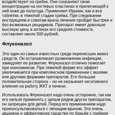
воздействуют на грибок. Они сохраняют свою
концентрацию на ногтевых пластинах и прилегающей к
ней коже до полугода. Применяют Ирунин, как и все
таблетки, в тяжелой стадии грибка. При следовании
инструкциям и советам врача лечение пройдет быстрее и
без возможных рецидивов. Препарат имеет довольно
высокую цену, в аптеках его средняя стоимость
составляет около 500 рублей.
Флуконазол
Это один из самых известных среди перенесших микоз
средств. Он останавливает размножение инфекции,
замедляет ее развитие. Флуконазол отлично помогает
при онихомикозе. При тяжелой форме его эффект
увеличивается при комплексном применении с мазями
или другими формами препаратов. Его большая
положительная сторона – он не оказывает негативного
влияния на работу ЖКТ и печени.
Использовать Флуконазол надо очень осторожно, так как
его нельзя применять с целым рядом других препаратов,
он запрещен для детей. Перед его применением надо
проконсультироваться с лечащим врачом. Это очень
дешевое и эффективное средство по борьбе с грибком