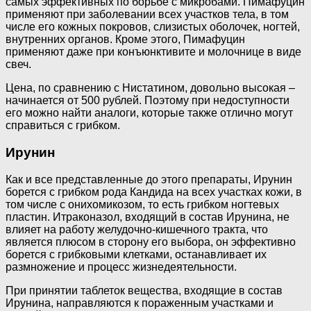
самых эффективных по борьбе с микробами. Пимафуцин
применяют при заболевании всех участков тела, в том
числе его кожных покровов, слизистых оболочек, ногтей,
внутренних органов. Кроме этого, Пимафуцин
применяют даже при конъюнктивите и молочнице в виде
свеч.
Цена, по сравнению с Нистатином, довольно высокая –
начинается от 500 рублей. Поэтому при недоступности
его можно найти аналоги, которые также отлично могут
справиться с грибком.
Ирунин
Как и все представленные до этого препараты, Ирунин
борется с грибком рода Кандида на всех участках кожи, в
том числе с онихомикозом, то есть грибком ногтевых
пластин. Итраконазол, входящий в состав Ирунина, не
влияет на работу желудочно-кишечного тракта, что
является плюсом в сторону его выбора, он эффективно
борется с грибковыми клетками, останавливает их
размножение и процесс жизнедеятельности.
При принятии таблеток вещества, входящие в состав
Ирунина, направляются к пораженным участками и