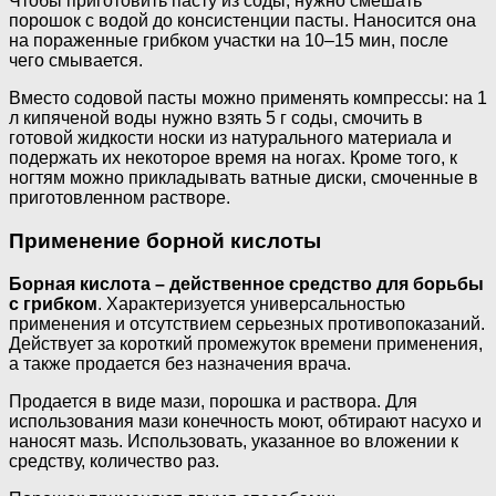
Чтобы приготовить пасту из соды, нужно смешать
порошок с водой до консистенции пасты. Наносится она
на пораженные грибком участки на 10–15 мин, после
чего смывается.
Вместо содовой пасты можно применять компрессы: на 1
л кипяченой воды нужно взять 5 г соды, смочить в
готовой жидкости носки из натурального материала и
подержать их некоторое время на ногах. Кроме того, к
ногтям можно прикладывать ватные диски, смоченные в
приготовленном растворе.
Применение борной кислоты
Борная кислота – действенное средство для борьбы
с грибком
. Характеризуется универсальностью
применения и отсутствием серьезных противопоказаний.
Действует за короткий промежуток времени применения,
а также продается без назначения врача.
Продается в виде мази, порошка и раствора. Для
использования мази конечность моют, обтирают насухо и
наносят мазь. Использовать, указанное во вложении к
средству, количество раз.