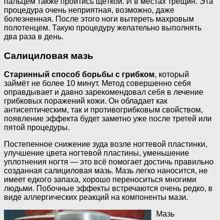
пальцем также пройтись щёткой. И в местах трещин. Эта
процедура очень неприятная, возможно, даже
болезненная. После этого ноги вытереть махровым
полотенцем. Такую процедуру желательно выполнять
два раза в день.
Салициловая мазь
Старинный способ борьбы с грибком
, который
займёт не более 10 минут. Метод совершенно себя
оправдывает и давно зарекомендовал себя в лечение
грибковых поражений кожи. Он обладает как
антисептическим, так и противогрибковым свойством,
появление эффекта будет заметно уже после третей или
пятой процедуры.
Постепенное снижение зуда возле ногтевой пластинки,
улучшение цвета ногтевой пластины, уменьшение
уплотнения ногтя — это всё помогает достичь правильно
созданная салициловая мазь. Мазь легко наносится, не
имеет едкого запаха, хорошо переноситься многими
людьми. Побочные эффекты встречаются очень редко, в
виде аллергических реакций на компоненты мази.
Мазь