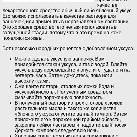
качестве
лекарственного средства обычный либо яблочный уксус.
Его можно использовать в качестве раствора для
ванночек, или применять в неразбавленном состоянии.
Это хорошее средство, его нельзя использовать в
запущенной стадии, потому что в это время на коже
появляются язвы.
Вот несколько народных рецептов с добавлением уксуса.
Можно сделать уксусную ванночку. Вам
понадобится стакан уксуса, и таз с водой. Влейте
уксус в воду перемешайте и опустите туда ноги на
четверть часа. Затем дождитесь, пока ноги
высохнут сами.
Смешайте полторы столовых ложки йода и
уксусной кислоты. Полученным средством
смазывайте пораженную поверхность.
В полученный раствор из трех столовых ложек
растительного масла и такого же количества
яблочного уксуса опустите ватный тампон. Затем
приложите его к пораженной грибком области,
закрепив лейкопластырем и надев теплый носок.
Держать компресс следует всю ночь.
Хорошим средством считается сок моркови с