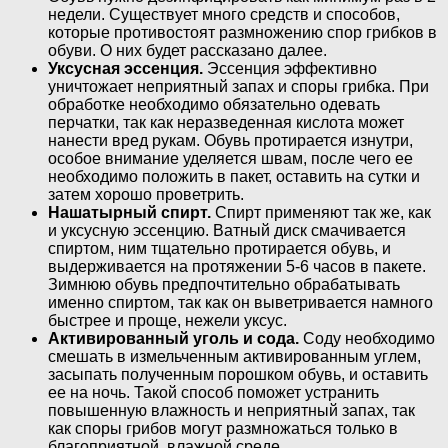
недели. Существует много средств и способов,
которые противостоят размножению спор грибков в
обуви. О них будет рассказано далее.
Уксусная эссенция.
Эссенция эффективно
уничтожает неприятный запах и споры грибка. При
обработке необходимо обязательно одевать
перчатки, так как неразведенная кислота может
нанести вред рукам. Обувь протирается изнутри,
особое внимание уделяется швам, после чего ее
необходимо положить в пакет, оставить на сутки и
затем хорошо проветрить.
Нашатырный спирт.
Спирт применяют так же, как
и уксусную эссенцию. Ватный диск смачивается
спиртом, ним тщательно протирается обувь, и
выдерживается на протяжении 5-6 часов в пакете.
Зимнюю обувь предпочтительно обрабатывать
именно спиртом, так как он выветривается намного
быстрее и проще, нежели уксус.
Активированный уголь и сода.
Соду необходимо
смешать в измельченным активированным углем,
засыпать полученным порошком обувь, и оставить
ее на ночь. Такой способ поможет устранить
повышенную влажность и неприятный запах, так
как споры грибов могут размножаться только в
благоприятной, влажной среде.