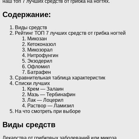
наш топ 7 лучших средств от грибка на ногтях.
Содержание:
Виды средств
Рейтинг ТОП 7 лучших средств от грибка ногтей
Микозан
Кетоконазол
Микозорал
Нитрофунгин
Экзодерил
Офломил
Батрафен
Сравнительная таблица характеристик
Списки лучших
Крем — Залаин
Мазь — Тербинафин
Лак — Лоцерил
Раствор — Ламизил
На что смотреть при выборе
Виды средств
Лекарства от грибковых заболеваний или микоза