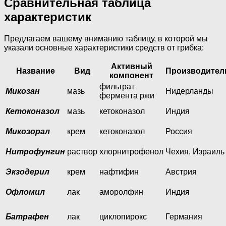
Сравнительная таблица
характеристик
Предлагаем вашему вниманию таблицу, в которой мы
указали основные характеристики средств от грибка:
Активный
Название
Вид
Производител
компонент
фильтрат
Микозан
мазь
Нидерланды
фермента ржи
Кетоконазол
мазь
кетоконазол
Индия
Микозорал
крем
кетоконазол
Россия
Нитрофунгин
раствор
хлорнитрофенол
Чехия, Израиль
Экзодерил
крем
нафтифин
Австрия
Офломил
лак
аморолфин
Индия
Батрафен
лак
циклопирокс
Германия