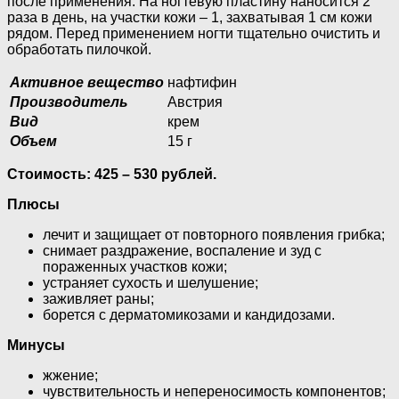
после применения. На ногтевую пластину наносится 2
раза в день, на участки кожи – 1, захватывая 1 см кожи
рядом. Перед применением ногти тщательно очистить и
обработать пилочкой.
Активное вещество
нафтифин
Производитель
Австрия
Вид
крем
Объем
15 г
Стоимость: 425 – 530 рублей.
Плюсы
лечит и защищает от повторного появления грибка;
снимает раздражение, воспаление и зуд с
пораженных участков кожи;
устраняет сухость и шелушение;
заживляет раны;
борется с дерматомикозами и кандидозами.
Минусы
жжение;
чувствительность и непереносимость компонентов;