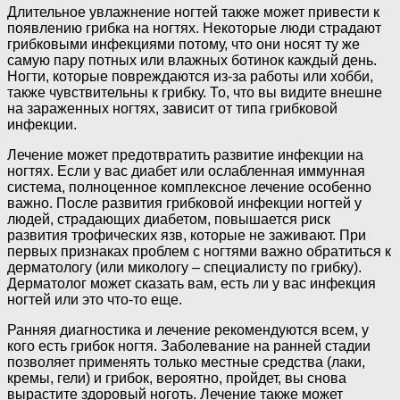
Длительное увлажнение ногтей также может привести к
появлению грибка на ногтях. Некоторые люди страдают
грибковыми инфекциями потому, что они носят ту же
самую пару потных или влажных ботинок каждый день.
Ногти, которые повреждаются из-за работы или хобби,
также чувствительны к грибку. То, что вы видите внешне
на зараженных ногтях, зависит от типа грибковой
инфекции.
Лечение может предотвратить развитие инфекции на
ногтях. Если у вас диабет или ослабленная иммунная
система, полноценное комплексное лечение особенно
важно. После развития грибковой инфекции ногтей у
людей, страдающих диабетом, повышается риск
развития трофических язв, которые не заживают. При
первых признаках проблем с ногтями важно обратиться к
дерматологу (или микологу – специалисту по грибку).
Дерматолог может сказать вам, есть ли у вас инфекция
ногтей или это что-то еще.
Ранняя диагностика и лечение рекомендуются всем, у
кого есть грибок ногтя. Заболевание на ранней стадии
позволяет применять только местные средства (лаки,
кремы, гели) и грибок, вероятно, пройдет, вы снова
вырастите здоровый ноготь. Лечение также может