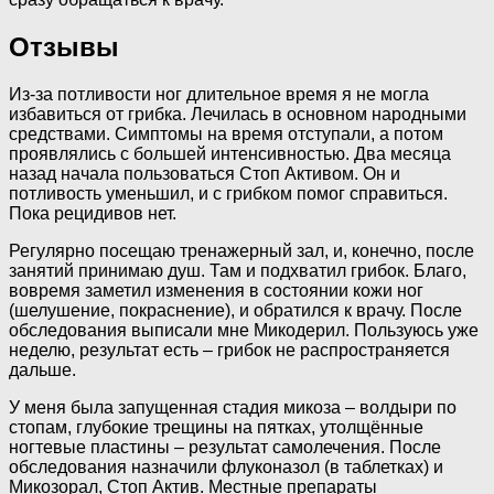
Отзывы
Из-за потливости ног длительное время я не могла
избавиться от грибка. Лечилась в основном народными
средствами. Симптомы на время отступали, а потом
проявлялись с большей интенсивностью. Два месяца
назад начала пользоваться Стоп Активом. Он и
потливость уменьшил, и с грибком помог справиться.
Пока рецидивов нет.
Регулярно посещаю тренажерный зал, и, конечно, после
занятий принимаю душ. Там и подхватил грибок. Благо,
вовремя заметил изменения в состоянии кожи ног
(шелушение, покраснение), и обратился к врачу. После
обследования выписали мне Микодерил. Пользуюсь уже
неделю, результат есть – грибок не распространяется
дальше.
У меня была запущенная стадия микоза – волдыри по
стопам, глубокие трещины на пятках, утолщённые
ногтевые пластины – результат самолечения. После
обследования назначили флуконазол (в таблетках) и
Микозорал, Стоп Актив. Местные препараты