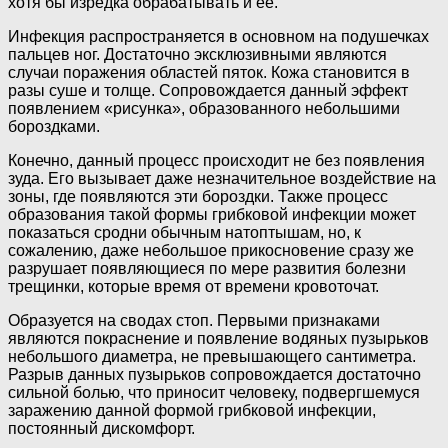
хотя бы изредка обрабатывать и её.
Инфекция распространяется в основном на подушечках
пальцев ног. Достаточно эксклюзивными являются
случаи поражения областей пяток. Кожа становится в
разы суше и толще. Сопровождается данный эффект
появлением «рисунка», образованного небольшими
бороздками.
Конечно, данный процесс происходит не без появления
зуда. Его вызывает даже незначительное воздействие на
зоны, где появляются эти бороздки. Также процесс
образования такой формы грибковой инфекции может
показаться сродни обычным натоптышам, но, к
сожалению, даже небольшое прикосновение сразу же
разрушает появляющиеся по мере развития болезни
трещинки, которые время от времени кровоточат.
Образуется на сводах стоп. Первыми признаками
являются покраснение и появление водяных пузырьков
небольшого диаметра, не превышающего сантиметра.
Разрыв данных пузырьков сопровождается достаточно
сильной болью, что приносит человеку, подвергшемуся
заражению данной формой грибковой инфекции,
постоянный дискомфорт.