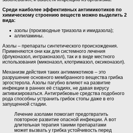
Среди наиболее эффективных антимикотиков по
химическому строению веществ можно выделить 2
вида:
азолы (производные триазола и имидазола);
аллиламины.
Азолы – препараты синтетического происхождения.
Применяются они как для системного лечения
(флуконазол, интраконазол), так и в виде местного
использования (миконазол, клотримазол, оксиконазол).
Механизм действия таких антимикотиков – это
разрушение основного мембранного вещества грибка
эргостерола. Азолы пагубно влияют на развитие
инфекции в ранних её стадиях, не давая вирусу
активизироваться. Антигрибковые средства подобного
рода способны устранить грибок стопы даже в его
запущенной стадии.
Лечение азолами помогает предотвратить
повторное развитие опасной инфекции. А вот
длительная терапия такими препаратами
может вызвать у грибка устойчивость перед