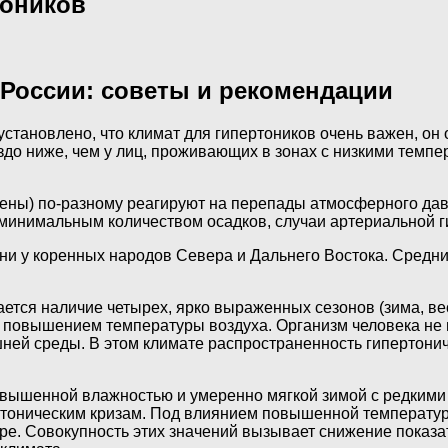
тоников
 России: советы и рекомендации
становлено, что климат для гипертоников очень важен, он
здо ниже, чем у лиц, проживающих в зонах с низкими темп
вены) по-разному реагируют на перепады атмосферного давл
минимальным количеством осадков, случаи артериальной г
ни у коренных народов Севера и Дальнего Востока. Средни
ется наличие четырех, ярко выраженных сезонов (зима, ве
повышением температуры воздуха. Организм человека не 
ей среды. В этом климате распространенность гипертониче
овышенной влажностью и умеренно мягкой зимой с редкими
тоническим кризам. Под влиянием повышенной температу
е. Совокупность этих значений вызывает снижение показа