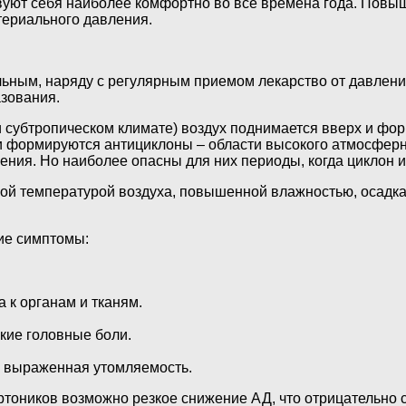
твуют себя наиболее комфортно во все времена года. Повы
териального давления.
ольным, наряду с регулярным приемом лекарство от давлен
азования.
субтропическом климате) воздух поднимается вверх и форм
ти формируются антициклоны – области высокого атмосфер
ия. Но наиболее опасны для них периоды, когда циклон и 
й температурой воздуха, повышенной влажностью, осадкам
ие симптомы:
 к органам и тканям.
кие головные боли.
, выраженная утомляемость.
тоников возможно резкое снижение АД, что отрицательно с