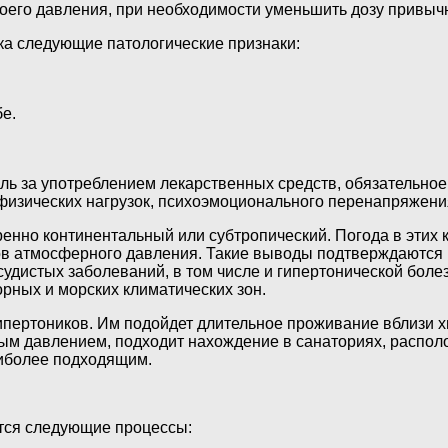
оего давления, при необходимости уменьшить дозу привыч
а следующие патологические признаки:
е.
ль за употреблением лекарственных средств, обязательное
физических нагрузок, психоэмоционального перенапряжени
нно континентальный или субтропический. Погода в этих к
дов атмосферного давления. Такие выводы подтверждаются
судистых заболеваний, в том числе и гипертонической боле
рных и морских климатических зон.
гипертоников. Им подойдет длительное проживание вблизи
ным давлением, подходит нахождение в санаториях, распо
аиболее подходящим.
ются следующие процессы: