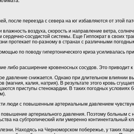
климата.
й, после переезда с севера на юг избавляются от этой пат
 влажность воздуха, скорость и направление ветра, солне
 сердечно-сосудистой системы. Еще Гиппократ в своих тра
езни протекает по-разному в странах с различными погодны
омощью по поводу гипертонического криза усиливалась пр
ние либо расширение кровеносных сосудов. Это приводит 
е давление снижается. Однако при длительном влиянии вы
в (магния, калия, натрия). В результате этого кровь сгуща
ащаются приступы стенокардии. В таких погодных условиях
м).
ти люди с повышенным артериальным давлением чувствуют 
 повышение артериального давления. Поэтому больным с 
ства на субтропический или умеренно континентальный кл
лезни. Находясь на Черноморском побережье, у таких паци