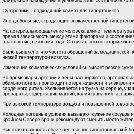
длительное нахождение в условиях зоны субтропического 
Субтропики – подходящий климат для гипертоников
Иногда больные, страдающие злокачественной гипертензие
На артериальное давление человека влияет температура и
прямая зависимость между этими факторами и состоянием
влажностью, сезонами года. Он писал, что некоторые бол
Было выявлено, что частота обращений за медицинской п
низкой температурой воздуха.
Изменение климатических условий вызывает резкое суже
Во время жары артерии и вены расширяются, артериально
обильно потеть, происходит потеря жидкости и электролито
сердечного ритма. Увеличивается нагрузка на сердце, уч
препараты, содержащие магний, калий (панангин, аспарка
При высокой температуре воздуха и повышенной влажнос
Холодная погодные условия вызывают сужение сосудов и
Крайнем Севере врачи рекомендуют сменить место житель
Высокая влажность облегчает течение гипертонической бо