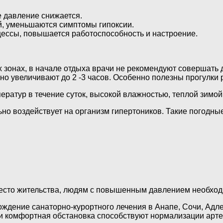
 давление снижается.
й, уменьшаются симптомы гипоксии.
ессы, повышается работоспособность и настроение.
 зонах, в начале отдыха врачи не рекомендуют совершать 
нно увеличивают до 2 -3 часов. Особенно полезны прогулки
ратур в течение суток, высокой влажностью, теплой зимо
но воздействует на организм гипертоников. Такие погодн
есто жительства, людям с повышенным давлением необходи
ждение санаторно-курортного лечения в Анапе, Сочи, Адл
я и комфортная обстановка способствуют нормализации арт