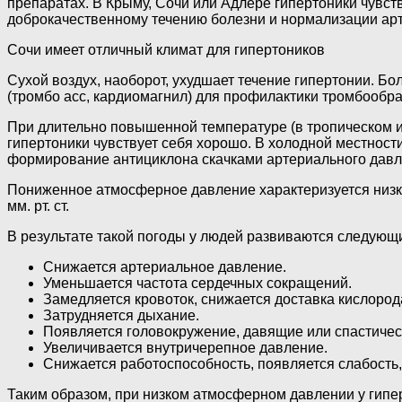
препаратах. В Крыму, Сочи или Адлере гипертоники чувс
доброкачественному течению болезни и нормализации ар
Сочи имеет отличный климат для гипертоников
Сухой воздух, наоборот, ухудшает течение гипертонии. Б
(тромбо асс, кардиомагнил) для профилактики тромбообр
При длительно повышенной температуре (в тропическом и 
гипертоники чувствует себя хорошо. В холодной местнос
формирование антициклона скачками артериального давлен
Пониженное атмосферное давление характеризуется низко
мм. рт. ст.
В результате такой погоды у людей развиваются следующ
Снижается артериальное давление.
Уменьшается частота сердечных сокращений.
Замедляется кровоток, снижается доставка кислорода
Затрудняется дыхание.
Появляется головокружение, давящие или спастичес
Увеличивается внутричерепное давление.
Снижается работоспособность, появляется слабость
Таким образом, при низком атмосферном давлении у гипер