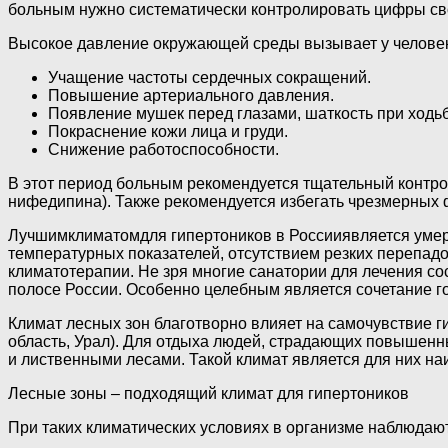
больным нужно систематически контролировать цифры св
Высокое давление окружающей среды вызывает у человек
Учащение частоты сердечных сокращений.
Повышение артериального давления.
Появление мушек перед глазами, шаткость при ходьб
Покраснение кожи лица и груди.
Снижение работоспособности.
В этот период больным рекомендуется тщательный контро
нифедипина). Также рекомендуется избегать чрезмерных 
Лучшимклиматомдля гипертоников в Россииявляется умере
температурных показателей, отсутствием резких перепа
климатотерапии. Не зря многие санатории для лечения со
полосе России. Особенно целебным является сочетание го
Климат лесных зон благотворно влияет на самочувствие 
область, Урал). Для отдыха людей, страдающих повышен
и лиственными лесами. Такой климат является для них н
Лесные зоны – подходящий климат для гипертоников
При таких климатических условиях в организме наблюда