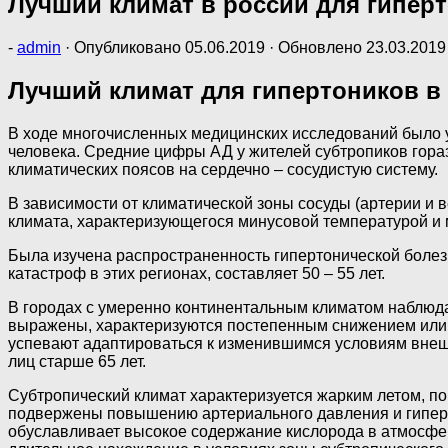
Лучший климат в россии для гипер
-
admin
· Опубликовано
05.06.2019
· Обновлено
23.03.2019
Лучший климат для гипертоников в
В ходе многочисленных медицинских исследований было у
человека. Средние цифры АД у жителей субтропиков гора
климатических поясов на сердечно – сосудистую систему.
В зависимости от климатической зоны сосуды (артерии и 
климата, характеризующегося минусовой температурой и 
Была изучена распространенность гипертонической болез
катастроф в этих регионах, составляет 50 – 55 лет.
В городах с умеренно континентальным климатом наблюда
выражены, характеризуются постепенным снижением или 
успевают адаптироваться к изменившимся условиям внешн
лиц старше 65 лет.
Субтропический климат характеризуется жарким летом, п
подвержены повышению артериального давления и гипер
обуславливает высокое содержание кислорода в атмосфер