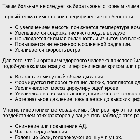
Таким больным не следует выбирать зоны с горным клима
Горный климат имеет свои специфические особенности:
С увеличением высоты понижается температура воз
Уменьшается содержание кислорода в воздухе.
Наблюдается сильная облачность и избыточная влаж
Повышается интенсивность солнечной радиации.
Усиливается скорость ветра.
Для того, чтобы организм здорового человека приспособи
подобную акклиматизацию гипертоническим кризом или п
Возрастает минутный объем дыхания.
Формируется гипервентиляция легких, появляется о
Увеличивается масса циркулирующей крови.
Увеличивается вязкость крови, снижается ее текучес
Артериальное давление повышается до высоких циф
Многие гипертоники метеозависимы. Они реагируют на п
воздействием этих факторов у пациентов наблюдаются р
Снижение или повышение АД.
Частые сердцебиения.
Головные боли, головокружение, шум в ушах.