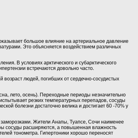
 оказывает большое влияние на артериальное давление
ературами. Это объясняется воздействием различных
ения. В условиях арктического и субарктического
ипертензии встречаются довольно часто.
й возраст людей, погибших от сердечно-сосудистых
сна, лето, осень). Переходные периоды незначительно
испытывает резких температурных перепадов, сосуды
ской болезни достаточно велика и достигает 60 -70% у
 заморозками. Жители Анапы, Туапсе, Сочи наименее
ры сосуды расширяются, а повышенная влажность
телей тонометра. Гипертоники хорошо переносят