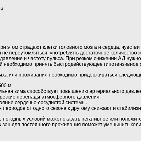
и.
ри этом страдают клетки головного мозга и сердца, чувстви
 не переутомляться, употреблять достаточное количество 
 давление и частоту пульса. При резком снижении АД нужно
необходимо принять быстродействующее гипотензивное сре
дыха или проживания необходимо придерживаться следующ
00 м.
ельная зима способствует повышению артериального давле
т резкие перепады атмосферного давления.
ояние сердечно-сосудистой системы.
 периодов от одного сезона к другому снижают и стабилиз
е погодных условий может оказать негативное или положит
 зон для постоянного проживания поможет уменьшить коли